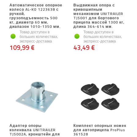
Автоматическое опорное
Выдвижная опора с
колесо AL-KO 1223638 с
кривошипным
ручкой,
механизмом UNITRAILER
грузоподъемность 500
TJ5001 для бортового
кг, диаметр 60 мм,
прицепа массой 1300 кг,
диапазон 1010-1350 мм.
длина 364-614 мм.
Товар доступен в
Товар доступен в
больших количествах,
больших количествах,
экспресс-доставка
экспресс-доставка
109,99 €
43,49 €
Адаптер опоры
Комплект опорных ножек
коленвала UNITRAILER
для автоприцепа ProPlus
TJ5002A, кронштейн для
361528