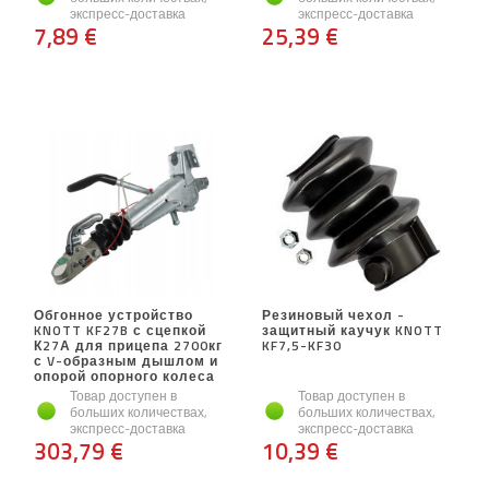
экспресс-доставка
экспресс-доставка
7,89 €
25,39 €
Обгонное устройство
Резиновый чехол -
KNOTT KF27B с сцепкой
защитный каучук KNOTT
К27А для прицепа 2700кг
KF7,5-KF30
с V-образным дышлом и
опорой опорного колеса
Товар доступен в
Товар доступен в
больших количествах,
больших количествах,
экспресс-доставка
экспресс-доставка
303,79 €
10,39 €