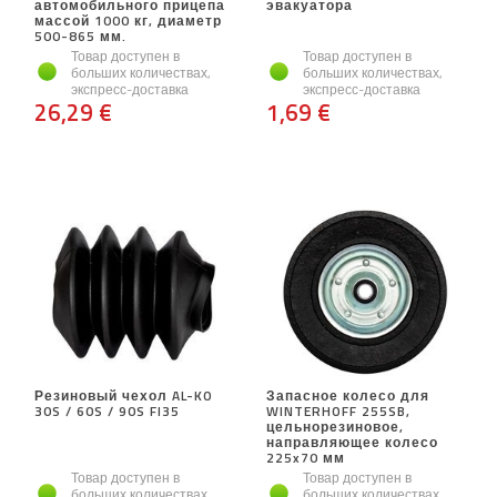
автомобильного прицепа
эвакуатора
массой 1000 кг, диаметр
500-865 мм.
Товар доступен в
Товар доступен в
больших количествах,
больших количествах,
экспресс-доставка
экспресс-доставка
26,29 €
1,69 €
Резиновый чехол AL-KO
Запасное колесо для
30S / 60S / 90S FI35
WINTERHOFF 255SB,
цельнорезиновое,
направляющее колесо
225x70 мм
Товар доступен в
Товар доступен в
больших количествах,
больших количествах,