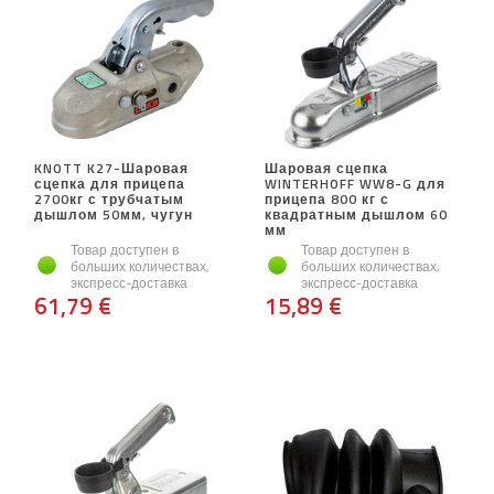
KNOTT K27-Шаровая
Шаровая сцепка
сцепка для прицепа
WINTERHOFF WW8-G для
2700кг с трубчатым
прицепа 800 кг с
дышлом 50мм, чугун
квадратным дышлом 60
мм
Товар доступен в
Товар доступен в
больших количествах,
больших количествах,
экспресс-доставка
экспресс-доставка
61,79 €
15,89 €