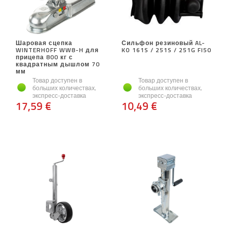
Шаровая сцепка
Сильфон резиновый AL-
WINTERHOFF WW8-H для
KO 161S / 251S / 251G FI50
прицепа 800 кг с
квадратным дышлом 70
мм
Товар доступен в
Товар доступен в
больших количествах,
больших количествах,
экспресс-доставка
экспресс-доставка
17,59 €
10,49 €