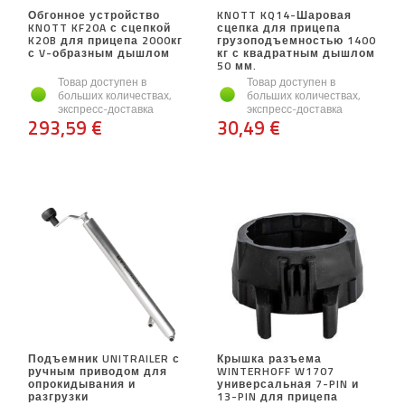
Обгонное устройство
KNOTT KQ14-Шаровая
KNOTT KF20A с сцепкой
сцепка для прицепа
K20B для прицепа 2000кг
грузоподъемностью 1400
с V-образным дышлом
кг с квадратным дышлом
50 мм.
Товар доступен в
Товар доступен в
больших количествах,
больших количествах,
экспресс-доставка
экспресс-доставка
293,59 €
30,49 €
Подъемник UNITRAILER с
Крышка разъема
ручным приводом для
WINTERHOFF W1707
опрокидывания и
универсальная 7-PIN и
разгрузки
13-PIN для прицепа