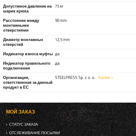
Допустимое давление на
75 кг
шарик крюка
Расстояние между
90 mm
монтажными
отверстиями
Диаметр монтажных
12,5 mm
отверстий
Индикатор износа муфты
да
Индикатор правильного
да
подключения
Организация,
STEELPRESS Sp. z o. o.
Более
ответственная за данный
продукт в ЕС
МОЙ ЗАКАЗ
СТАТУС ЗАКАЗА
ОТСЛЕЖИВАНИЕ ПОСЫЛКИ