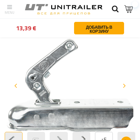
Назад
Дом
Запчасти для прицепов
Сцепки и обгонные устро
13,39 €
ДОБАВИТЬ В
КОРЗИНУ
+
5