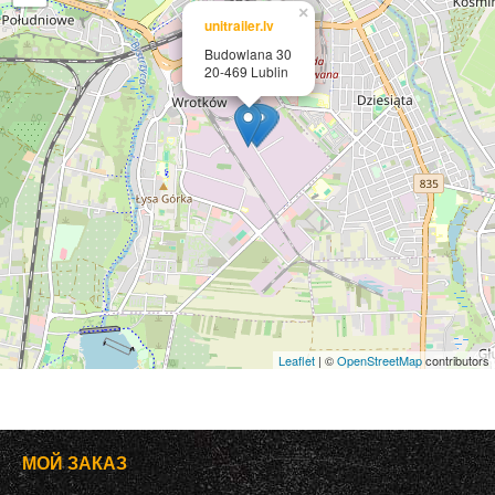
×
unitrailer.lv
Budowlana 30
20-469 Lublin
Leaflet
| ©
OpenStreetMap
contributors
МОЙ ЗАКАЗ