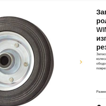
За
ро
WI
из
ре
Запас
колес
ободо
повре
Разме