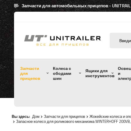
Запчасти для автомобильных прицепов - UNITRAIL
Запчасти
Колеса с
Осве
Ящики для
для
ободами
и
инструментов
прицепов
шин
элект
Вы здесь:
Дом
Запчасти для прицепов
Жокейские колеса и оп
Запасное колесо для роликового механизма WINTERHOFF 200VB, 