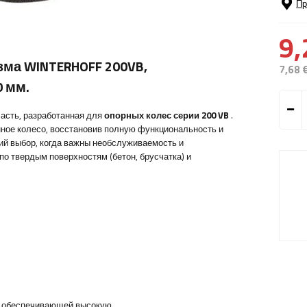
Пр
9,
зма WINTERHOFF 200VB,
7,68 
0 мм.
асть, разработанная для
опорных колес серии 200 VB
.
нное колесо, восстановив полную функциональность и
й выбор, когда важны необслуживаемость и
 по твердым поверхностям (бетон, брусчатка) и
, обеспечивающей высокую