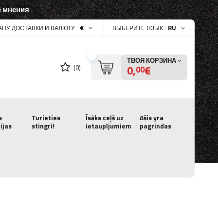
 мнения
€
RU
АНУ ДОСТАВКИ И ВАЛЮТУ
ВЫБЕРИТЕ ЯЗЫК
ТВОЯ КОРЗИНА
0,
€
(0)
00
s
Turieties
Īsāks ceļš uz
Ašis yra
ijas
stingri!
ietaupījumiem
pagrindas