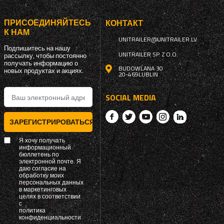
ПРИСОЕДИНЯЙТЕСЬ
КОНТАКТ
К НАМ
UNITRAILER@UNITRAILER.LV
Подпишитесь на нашу
UNITRAILER SP. Z O.O.
рассылку, чтобы постоянно
получать информацию о
BUDOWLANA 30
новых продуктах и ​​акциях.
20-469
LUBLIN
SOCIAL MEDIA
ЗАРЕГИСТРИРОВАТЬСЯ
Я хочу получать
информационный
бюллетень по
электронной почте. Я
даю согласие на
обработку моих
персональных данных
в маркетинговых
целях в соответствии
с
политика
конфиденциальности