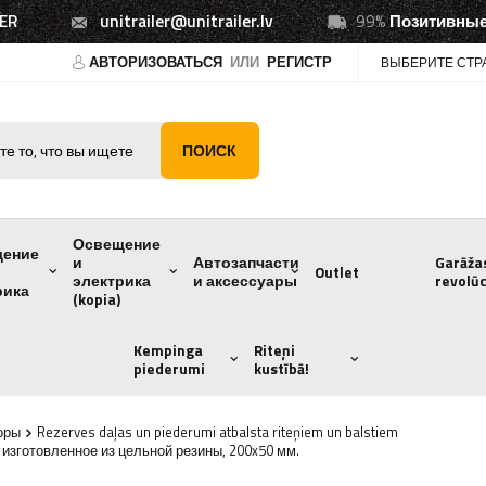
ER
unitrailer@unitrailer.lv
99%
Позитивные
АВТОРИЗОВАТЬСЯ
ИЛИ
РЕГИСТР
ВЫБЕРИТЕ СТР
ПОИСК
Освещение
щение
и
Автозапчасти
Garāža
Outlet
электрика
и аксессуары
revolūc
рика
(kopia)
Kempinga
Riteņi
piederumi
kustībā!
оры
Rezerves daļas un piederumi atbalsta riteņiem un balstiem
изготовленное из цельной резины, 200x50 мм.