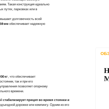
иям. Такая конструкция идеально
х путях, парковках или в
овышает долговечность всей
58 мм
обеспечивает надежную
ОБ
200 кг
, что обеспечивает
стоянии, так и при его
 управления позволяет опорному
льного времени.
ый
стабилизирует прицеп во время стоянки и
одъездной дорожке или кемпингу. Одним из его