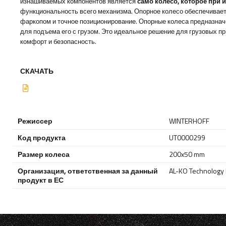
изнашиваемых компонентов является
само колесо, которое при 
функциональность всего механизма. Опорное колесо обеспечивает
фаркопом и точное позиционирование. Опорные колеса предназнач
для подъема его с грузом. Это идеальное решение для грузовых п
комфорт и безопасность.
СКАЧАТЬ
Режиссер
WINTERHOFF
Код продукта
UT0000299
Размер колеса
200x50 mm
Организация, ответственная за данный
AL-KO Technology P
продукт в ЕС