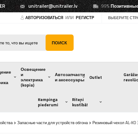
ER
unitrailer@unitrailer.lv
99%
Позитивные
АВТОРИЗОВАТЬСЯ
ИЛИ
РЕГИСТР
ВЫБЕРИТЕ СТР
ПОИСК
Освещение
щение
и
Автозапчасти
Garāža
Outlet
электрика
и аксессуары
revolūc
рика
(kopia)
Kempinga
Riteņi
piederumi
kustībā!
ройства
Запасные части для устройств обгона
Резиновый чехол AL-KO 3