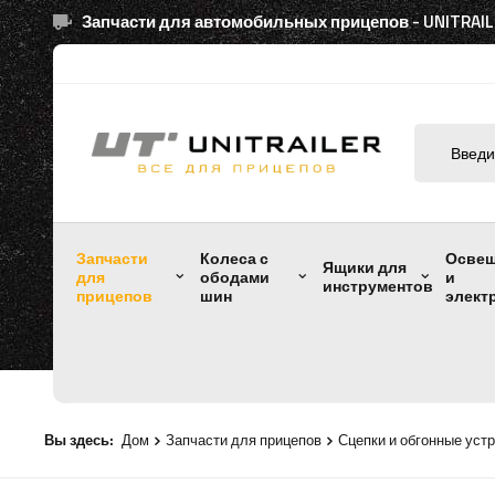
Запчасти для автомобильных прицепов - UNITRAIL
Запчасти
Колеса с
Осве
Ящики для
для
ободами
и
инструментов
прицепов
шин
элект
Вы здесь:
Дом
Запчасти для прицепов
Сцепки и обгонные уст