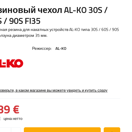
зиновый чехол AL-KO 30S /
 / 90S FI35
ная резина для накатных устройств AL-KO типа 30S / 60S / 90S
олзуна диаметром 35 мм.
Режиссер:
AL-KO
оверьте, в каком магазине вы можете увидеть и купить сразу
89 €
€
цена нетто