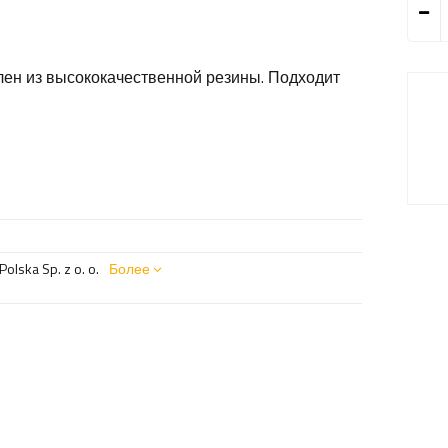
лен из высококачественной резины. Подходит
olska Sp. z o. o.
Более