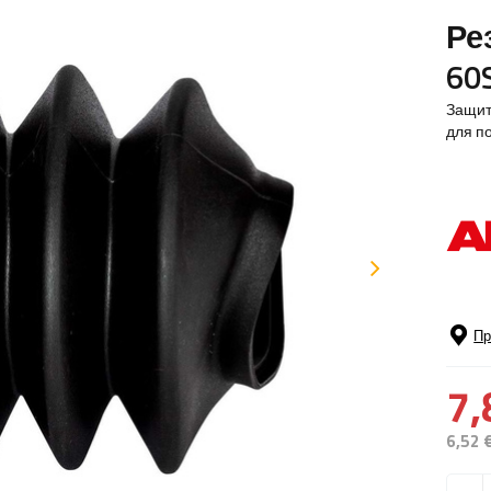
Ре
60S
Защит
для п
Пр
7,
6,52 