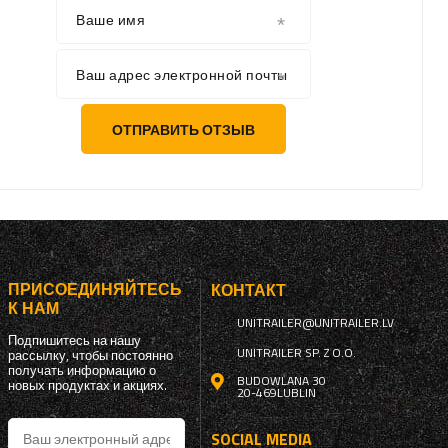
Ваше имя
Ваш адрес электронной почты
ОТПРАВИТЬ ОТЗЫВ
ПРИСОЕДИНЯЙТЕСЬ
КОНТАКТ
К НАМ
UNITRAILER@UNITRAILER.LV
Подпишитесь на нашу
UNITRAILER SP. Z O.O.
рассылку, чтобы постоянно
получать информацию о
BUDOWLANA 30
новых продуктах и ​​акциях.
20-469
LUBLIN
SOCIAL MEDIA