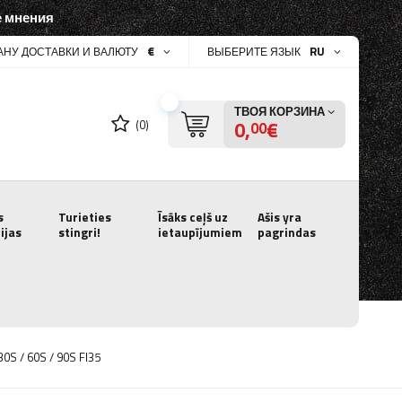
 мнения
€
RU
АНУ ДОСТАВКИ И ВАЛЮТУ
ВЫБЕРИТЕ ЯЗЫК
ТВОЯ КОРЗИНА
0,
€
(0)
00
s
Turieties
Īsāks ceļš uz
Ašis yra
ijas
stingri!
ietaupījumiem
pagrindas
0S / 60S / 90S FI35