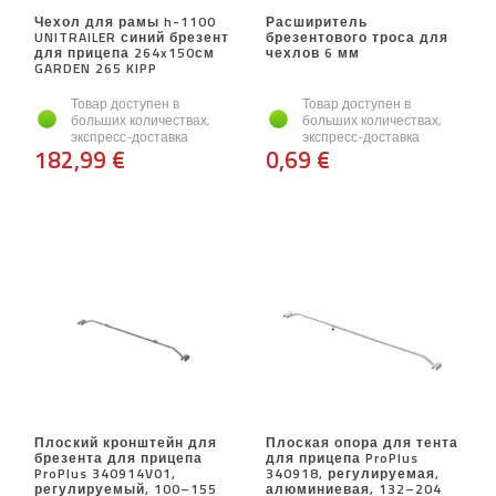
Чехол для рамы h-1100
Расширитель
UNITRAILER синий брезент
брезентового троса для
для прицепа 264x150см
чехлов 6 мм
GARDEN 265 KIPP
Товар доступен в
Товар доступен в
больших количествах,
больших количествах,
экспресс-доставка
экспресс-доставка
182,99 €
0,69 €
Плоский кронштейн для
Плоская опора для тента
брезента для прицепа
для прицепа ProPlus
ProPlus 340914V01,
340918, регулируемая,
регулируемый, 100–155
алюминиевая, 132–204