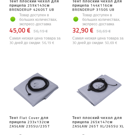
Тент плоский чехол для
Тент плоский чехол для
прицепа 259х143см
прицепа 144х116см
BRENDERUP 4260ST UB
BRENDERUP 3150S UB
Товар доступен в
Товар доступен в
больших количествах,
больших количествах,
экспресс-доставка
экспресс-доставка
45,00 €
32,90 €
56,19 €
50,69 €
Самая низкая цена товара за
Самая низкая цена товара за
30 дней до скидки:
56,19 €
30 дней до скидки:
50,69 €
Тент Flat Cover для
Тент плоский чехол для
прицепа 233x132см
прицепа 265х147см
ZASŁAW 235SU/235T
ZASŁAW 265T XL/265SU XL