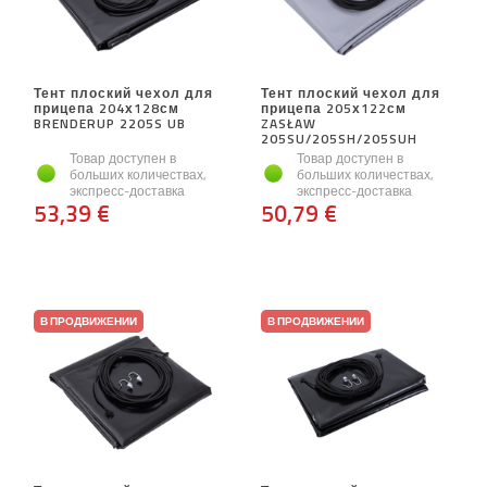
Тент плоский чехол для
Тент плоский чехол для
прицепа 204х128см
прицепа 205х122см
BRENDERUP 2205S UB
ZASŁAW
205SU/205SH/205SUH
Товар доступен в
Товар доступен в
больших количествах,
больших количествах,
экспресс-доставка
экспресс-доставка
53,39 €
50,79 €
В ПРОДВИЖЕНИИ
В ПРОДВИЖЕНИИ