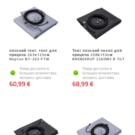
плоский тент, тент для
Тент плоский чехол для
прицепа 263х125см
прицепа 258х153см
Neptun N7-263 PTW
BRENDERUP 2260WS B TILT
Товар доступен в
Товар доступен в
больших количествах,
больших количествах,
экспресс-доставка
экспресс-доставка
60,99 €
68,99 €