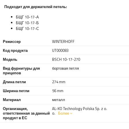
Подходит для держателей петель:
БЩГ 10-17-А
БЩГ 10-17-Б
БЩГ 10-17-С
Режиссер
WINTERHOFF
Код продукта
UT000083
Модель
BSCH 10-17-270
Вид фурнитуры для
бортовая петля
прицепов
Длина петли
274 mm
Ширина петли
56 mm
Материал
металл
Организация,
AL-KO Technology Polska Sp. z o.
ответственная за данный
o.
Более
продукт в ЕС