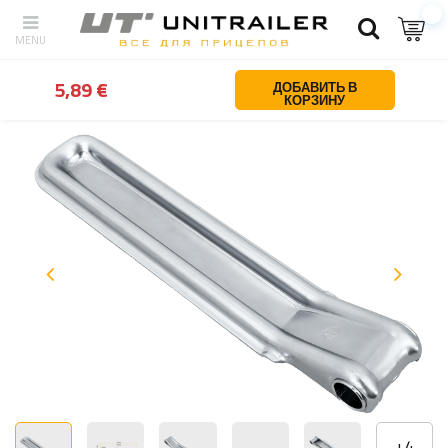
Назад
Дом
Запчасти для прицепов
Замки и петли для борто
5,89 €
ДОБАВИТЬ В
КОРЗИНУ
+
4