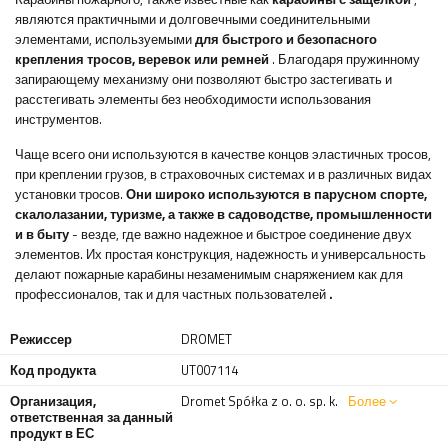
являются практичными и долговечными соединительными
элементами, используемыми
для быстрого и безопасного
крепления тросов, веревок или ремней
. Благодаря пружинному
запирающему механизму они позволяют быстро застегивать и
расстегивать элементы без необходимости использования
инструментов.
Чаще всего они используются в качестве концов эластичных тросов,
при креплении грузов, в страховочных системах и в различных видах
установки тросов.
Они широко используются в парусном спорте,
скалолазании, туризме, а также в садоводстве, промышленности
и в быту
- везде, где важно надежное и быстрое соединение двух
элементов. Их простая конструкция, надежность и универсальность
делают пожарные карабины незаменимым снаряжением как для
профессионалов, так и для частных пользователей
.
Режиссер
DROMET
Код продукта
UT007114
Организация,
Dromet Spółka z o. o. sp. k.
Более
ответственная за данный
продукт в ЕС