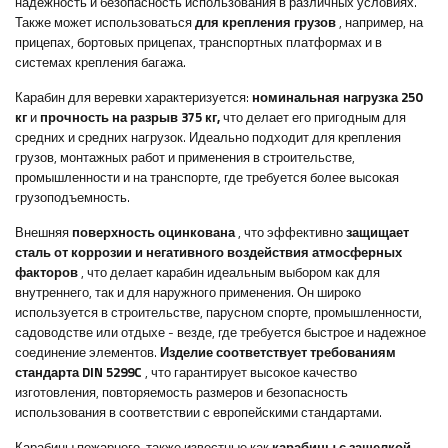
надежность и безопасность использования в различных условиях.
Также может использоваться
для крепления грузов
, например, на
прицепах, бортовых прицепах, транспортных платформах и в
системах крепления багажа.
Карабин для веревки характеризуется:
номинальная нагрузка 250
кг
и
прочность на разрыв 375 кг,
что делает его пригодным для
средних и средних нагрузок. Идеально подходит для крепления
грузов, монтажных работ и применения в строительстве,
промышленности и на транспорте, где требуется более высокая
грузоподъемность.
Внешняя
поверхность оцинкована
, что эффективно
защищает
сталь от коррозии и негативного воздействия атмосферных
факторов
, что делает карабин идеальным выбором как для
внутреннего, так и для наружного применения. Он широко
используется в строительстве, парусном спорте, промышленности,
садоводстве или отдыхе - везде, где требуется быстрое и надежное
соединение элементов.
Изделие соответствует требованиям
стандарта DIN 5299C
, что гарантирует высокое качество
изготовления, повторяемость размеров и безопасность
использования в соответствии с европейскими стандартами.
Карабины пожарного, также известные как
карабины с защелкой
,