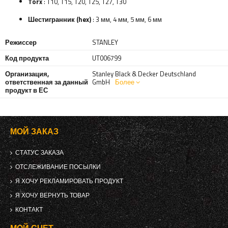
Torx
: T10, T15, T20, T25, T27, T30
Шестигранник (hex)
: 3 мм, 4 мм, 5 мм, 6 мм
Режиссер
STANLEY
Код продукта
UT006799
Организация,
Stanley Black & Decker Deutschland
ответственная за данный
GmbH
Более
продукт в ЕС
МОЙ ЗАКАЗ
СТАТУС ЗАКАЗА
ОТСЛЕЖИВАНИЕ ПОСЫЛКИ
Я ХОЧУ РЕКЛАМИРОВАТЬ ПРОДУКТ
Я ХОЧУ ВЕРНУТЬ ТОВАР
КОНТАКТ