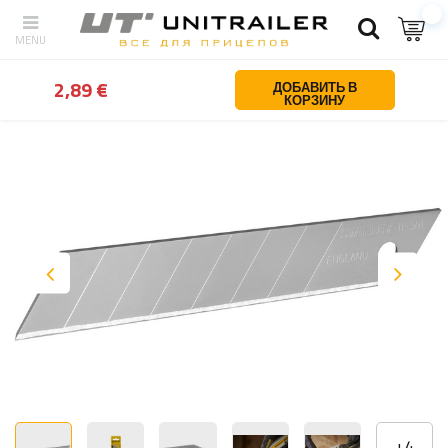
Назад
Дом
Автозапчасти и аксессуары
Darbnīcas darbarīki
2,89 €
ДОБАВИТЬ В
КОРЗИНУ
+
4