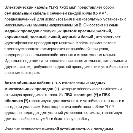
Электрический кабель YLY-S 7x0,5 мм²
представляет собой
семижильный
кабель
с сечением каждой жилы
0,5 мм²
,
предназначенный для использования в низковольтных установках с
максимальным рабочим напряжением
50 В.
Он состоит из
семи
медных проводов
следующих
цветов:
красный, желтый,
коричневый, зеленый, синий, черный и белый
, что облегчает
идентификацию проводов при монтаже. Кабель применяется в
электроустановках коммерческих автомобилей, прицепов,
полуприцепов, сельскохозяйственных и строительных машин.
Идеально подходит для подключения осветительных, сигнальных и
других систем, требующих надежной проводимости и устойчивости к
внешним факторам.
Автомобильные кабели YLY-S
изготовлены из
медных
многожильных проводов (L)
, которые обеспечивают гибкость и
отличную проводимость тока. Их
ПВХ-изоляция (Y) и ПВХ-
оболочка (Y)
гарантируют долговечность и устойчивость к влаге и
погодным условиям. Благодаря этим свойствам кабели YLY-S
идеально подходят для условий умеренного климата, гарантируя
длительный срок службы и безотказную работу.
Изделие отличается
высокой устойчивостью к погодным