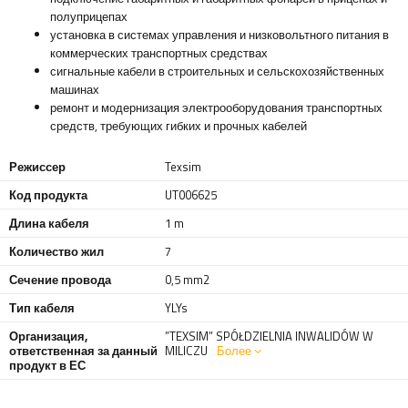
полуприцепах
установка в системах управления и низковольтного питания в
коммерческих транспортных средствах
сигнальные кабели в строительных и сельскохозяйственных
машинах
ремонт и модернизация электрооборудования транспортных
средств, требующих гибких и прочных кабелей
Режиссер
Texsim
Код продукта
UT006625
Длина кабеля
1 m
Количество жил
7
Сечение провода
0,5 mm2
Тип кабеля
YLYs
Организация,
”TEXSIM” SPÓŁDZIELNIA INWALIDÓW W
ответственная за данный
MILICZU
Более
продукт в ЕС