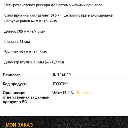
Четырехлистовая рессора для автомобильных прицепов.
Сила пружины составляет
375 кг
. Ее прогиб при максимальной
нагрузке равен
47 мм
(+/- 4 мм).
Длина:
765 мм
(+/- 6 мм)
Ширина:
45 мм
Высота:
151 мм
(+/- 5 мм)
Диаметр втулки:
13 мм
(+/- 0,2 мм)
Режиссер
UNITRAILER
Код продукта
UT000357
Организация,
Meher EU B.V.
Более
ответственная за данный
продукт в ЕС
МОЙ ЗАКАЗ