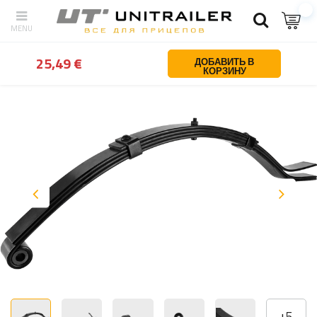
Назад
Дом
Запчасти для прицепов
Оси и компоненты подве
25,49 €
ДОБАВИТЬ В
КОРЗИНУ
+
5