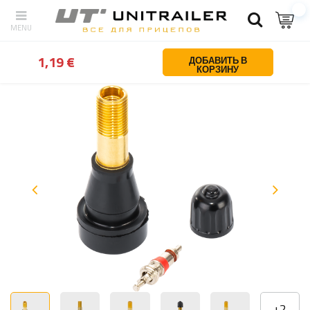
Назад
Дом
Колеса с ободами шин
Servisa daļas un riteņu pie
1,19 €
ДОБАВИТЬ В
КОРЗИНУ
+
2