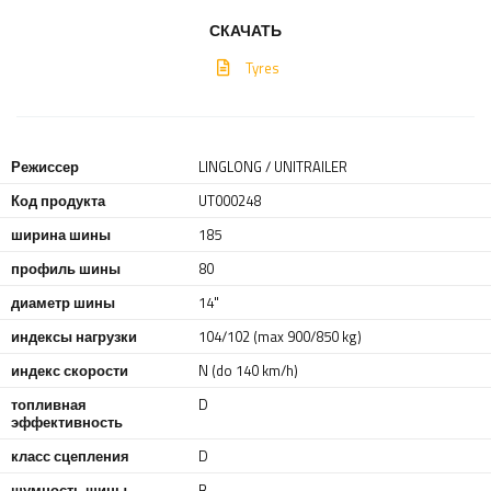
СКАЧАТЬ
Tyres
Режиссер
LINGLONG / UNITRAILER
Код продукта
UT000248
ширина шины
185
профиль шины
80
диаметр шины
14"
индексы нагрузки
104/102 (max 900/850 kg)
индекс скорости
N (do 140 km/h)
топливная
D
эффективность
класс сцепления
D
шумность шины
B