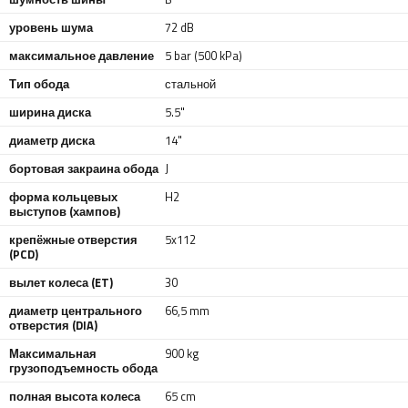
уровень шума
72 dB
максимальное давление
5 bar (500 kPa)
Тип обода
стальной
ширина диска
5.5"
диаметр диска
14"
бортовая закраина обода
J
форма кольцевых
H2
выступов (хампов)
крепёжные отверстия
5x112
(PCD)
вылет колеса (ET)
30
диаметр центрального
66,5 mm
отверстия (DIA)
Максимальная
900 kg
грузоподъемность обода
полная высота колеса
65 cm