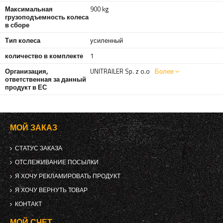
Максимальная
900 kg
грузоподъемность колеса
в сборе
Тип колеса
усиленный
количество в комплекте
1
Организация,
UNITRAILER Sp. z o.o
Более
ответственная за данный
продукт в ЕС
МОЙ ЗАКАЗ
СТАТУС ЗАКАЗА
ОТСЛЕЖИВАНИЕ ПОСЫЛКИ
Я ХОЧУ РЕКЛАМИРОВАТЬ ПРОДУКТ
Я ХОЧУ ВЕРНУТЬ ТОВАР
КОНТАКТ
МОЙ СЧЕТ