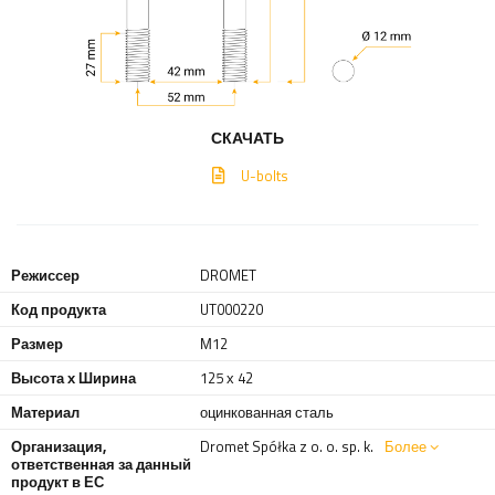
СКАЧАТЬ
U-bolts
Режиссер
DROMET
Код продукта
UT000220
Размер
М12
Высота х Ширина
125 х 42
Материал
оцинкованная сталь
Организация,
Dromet Spółka z o. o. sp. k.
Более
ответственная за данный
продукт в ЕС