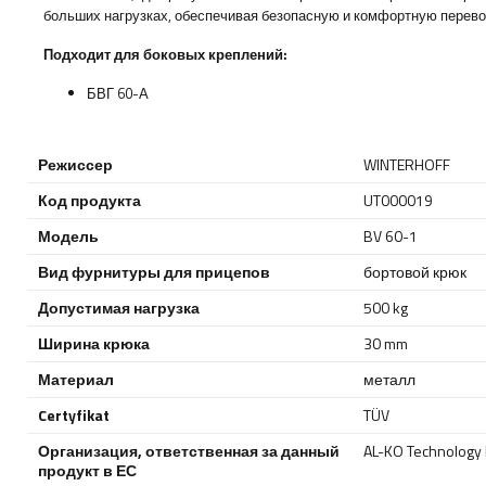
больших нагрузках, обеспечивая безопасную и комфортную перевоз
Подходит для боковых креплений:
БВГ 60-А
Режиссер
WINTERHOFF
Код продукта
UT000019
Модель
BV 60-1
Вид фурнитуры для прицепов
бортовой крюк
Допустимая нагрузка
500 kg
Ширина крюка
30 mm
Материал
металл
Certyfikat
TÜV
Организация, ответственная за данный
AL-KO Technology P
продукт в ЕС