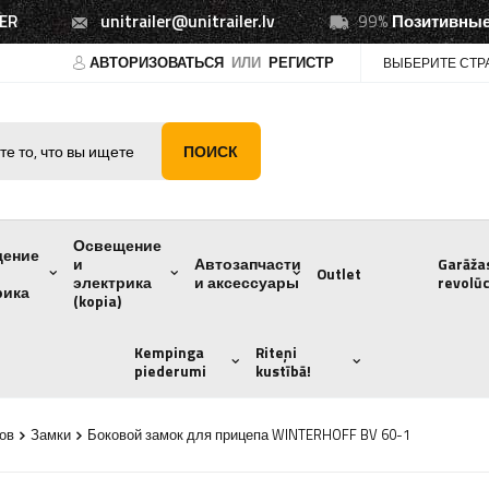
ER
unitrailer@unitrailer.lv
99%
Позитивные
АВТОРИЗОВАТЬСЯ
ИЛИ
РЕГИСТР
ВЫБЕРИТЕ СТР
ПОИСК
Освещение
щение
и
Автозапчасти
Garāža
Outlet
электрика
и аксессуары
revolūc
рика
(kopia)
Kempinga
Riteņi
piederumi
kustībā!
тов
Замки
Боковой замок для прицепа WINTERHOFF BV 60-1