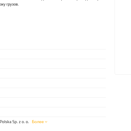
ку грузов.
olska Sp. z o. o.
Более