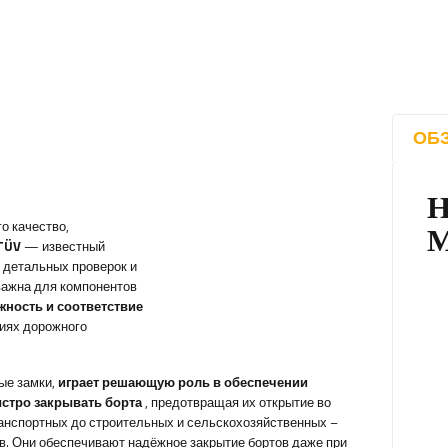
ОБ
го качество,
TÜV
— известный
 детальных проверок и
важна для компонентов
жность и соответствие
иях дорожного
ые замки,
играет решающую роль в обеспечении
стро закрывать борта
, предотвращая их открытие во
ранспортных до строительных и сельскохозяйственных –
ов. Они обеспечивают надёжное закрытие бортов даже при