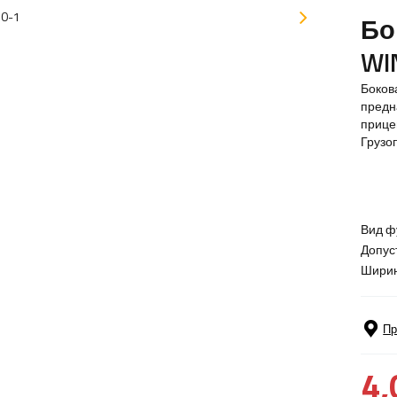
Бо
WI
Боков
предн
прице
Грузо
Вид ф
Допус
Ширин
Пр
4,