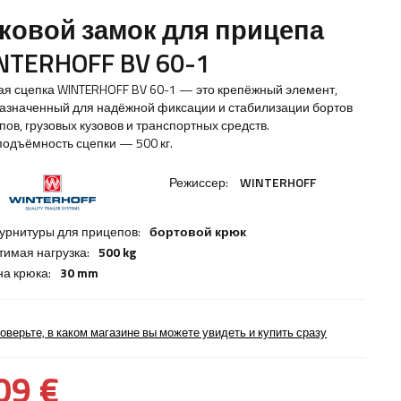
ковой замок для прицепа
NTERHOFF BV 60-1
ая сцепка WINTERHOFF BV 60-1 — это крепёжный элемент,
азначенный для надёжной фиксации и стабилизации бортов
пов, грузовых кузовов и транспортных средств.
подъёмность сцепки — 500 кг.
Режиссер:
WINTERHOFF
урнитуры для прицепов:
бортовой крюк
тимая нагрузка:
500 kg
а крюка:
30 mm
оверьте, в каком магазине вы можете увидеть и купить сразу
09 €