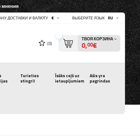
 мнения
€
RU
АНУ ДОСТАВКИ И ВАЛЮТУ
ВЫБЕРИТЕ ЯЗЫК
ТВОЯ КОРЗИНА
0,
€
(0)
00
s
Turieties
Īsāks ceļš uz
Ašis yra
ijas
stingri!
ietaupījumiem
pagrindas