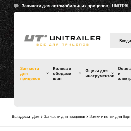
Запчасти для автомобильных прицепов - UNITRAIL
Запчасти
Колеса с
Осве
Ящики для
для
ободами
и
инструментов
прицепов
шин
элект
Вы здесь:
Дом
Запчасти для прицепов
Замки и петли для бор