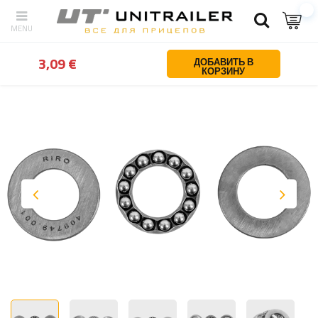
Назад
Дом
Запчасти для прицепов
Жокейские колеса и опо
3,09 €
ДОБАВИТЬ В
КОРЗИНУ