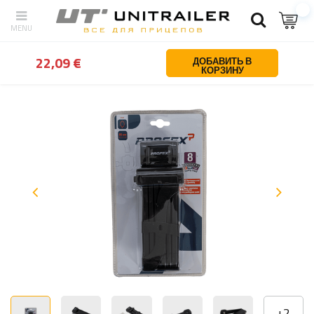
Назад
Дом
Автозапчасти и аксессуары
Kempinga piederumi (
22,09 €
ДОБАВИТЬ В
КОРЗИНУ
+
2