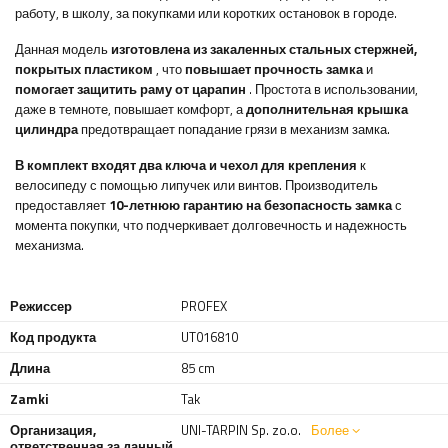
работу, в школу, за покупками или коротких остановок в городе.
Данная модель
изготовлена ​​из закаленных стальных стержней,
покрытых пластиком
, что
повышает прочность замка
и
помогает защитить раму от царапин
. Простота в использовании,
даже в темноте, повышает комфорт, а
дополнительная крышка
цилиндра
предотвращает попадание грязи в механизм замка.
В комплект входят два ключа и чехол для крепления
к
велосипеду с помощью липучек или винтов. Производитель
предоставляет
10-летнюю гарантию
на безопасность замка
с
момента покупки, что подчеркивает долговечность и надежность
механизма.
Режиссер
PROFEX
Код продукта
UT016810
Длина
85 cm
Zamki
Tak
Организация,
UNI-TARPIN Sp. zo.o.
Более
ответственная за данный