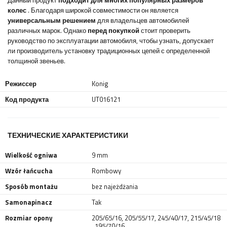
Данный продукт
подходит для многих популярных размеров
колес
. Благодаря широкой совместимости он является
универсальным решением
для владельцев автомобилей
различных марок. Однако
перед покупкой
стоит проверить
руководство по эксплуатации автомобиля, чтобы узнать, допускает
ли производитель установку традиционных цепей с определенной
толщиной звеньев.
Режиссер
Konig
Код продукта
UT016121
ТЕХНИЧЕСКИЕ ХАРАКТЕРИСТИКИ
Wielkość ogniwa
9 mm
Wzór łańcucha
Rombowy
Sposób montażu
bez najeżdżania
Samonapinacz
Tak
Rozmiar opony
205/65/16
,
205/55/17
,
245/40/17
,
215/45/18
,
195/70/16
,