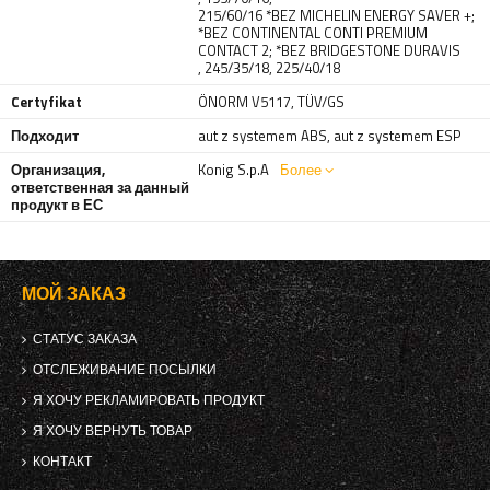
215/60/16 *BEZ MICHELIN ENERGY SAVER +;
*BEZ CONTINENTAL CONTI PREMIUM
CONTACT 2; *BEZ BRIDGESTONE DURAVIS
,
245/35/18
,
225/40/18
Certyfikat
ÖNORM V5117
,
TÜV/GS
Подходит
aut z systemem ABS
,
aut z systemem ESP
Организация,
Konig S.p.A
Более
ответственная за данный
продукт в ЕС
МОЙ ЗАКАЗ
СТАТУС ЗАКАЗА
ОТСЛЕЖИВАНИЕ ПОСЫЛКИ
Я ХОЧУ РЕКЛАМИРОВАТЬ ПРОДУКТ
Я ХОЧУ ВЕРНУТЬ ТОВАР
КОНТАКТ