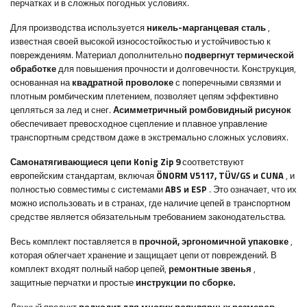
перчатках и в сложных погодных условиях.
Для производства используется
никель-марганцевая сталь
,
известная своей высокой износостойкостью и устойчивостью к
повреждениям. Материал дополнительно
подвергнут термической
обработке
для повышения прочности и долговечности. Конструкция,
основанная на
квадратной проволоке
с поперечными связями и
плотным ромбическим плетением, позволяет цепям эффективно
цепляться за лед и снег.
Асимметричный ромбовидный рисунок
обеспечивает превосходное сцепление и плавное управление
транспортным средством даже в экстремально сложных условиях.
Самонатягивающиеся цепи Konig Zip 9
соответствуют
европейским стандартам, включая
ÖNORM V5117, TÜV/GS и CUNA
, и
полностью совместимы с системами
ABS и ESP
. Это означает, что их
можно использовать и в странах, где наличие цепей в транспортном
средстве является обязательным требованием законодательства.
Весь комплект поставляется в
прочной, эргономичной упаковке
,
которая облегчает хранение и защищает цепи от повреждений. В
комплект входят полный набор цепей,
ремонтные звенья
,
защитные перчатки и простые
инструкции по сборке.