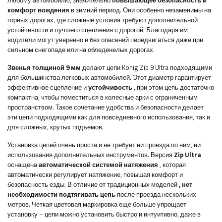
любому автомобилю, значительно
повышающее безопасность и
комфорт вождения
в зимний период. Они особенно незаменимы на
горных дорогах, где сложные условия требуют дополнительной
устойчивости и лучшего сцепления с дорогой. Благодаря им
водители могут уверенно и без опасений передвигаться даже при
сильном снегопаде или на обледенелых дорогах.
Звенья толщиной
9 мм
делают цепи Konig Zip 9 Ultra подходящими
для большинства легковых автомобилей. Этот диаметр гарантирует
эффективное сцепление и
устойчивость
, при этом цепь достаточно
компактна, чтобы поместиться в колесные арки с ограниченным
пространством. Такое сочетание удобства и безопасности делает
эти цепи подходящими как для повседневного использования, так и
для сложных, крутых подъемов.
Установка цепей очень проста и не требует ни проезда по ним, ни
использования дополнительных инструментов. Версия
Zip Ultra
оснащена
автоматической системой натяжения
, которая
автоматически регулирует натяжение, повышая комфорт и
безопасность езды. В отличие от традиционных моделей
, нет
необходимости подтягивать цепь
после проезда нескольких
метров. Четкая цветовая маркировка еще больше упрощает
установку – цепи можно установить быстро и интуитивно, даже в