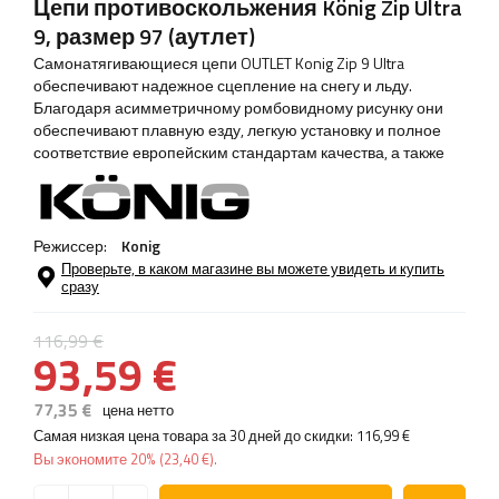
Цепи противоскольжения König Zip Ultra
9, размер 97 (аутлет)
Самонатягивающиеся цепи OUTLET Konig Zip 9 Ultra
обеспечивают надежное сцепление на снегу и льду.
Благодаря асимметричному ромбовидному рисунку они
обеспечивают плавную езду, легкую установку и полное
соответствие европейским стандартам качества, а также
Режиссер:
Konig
Проверьте, в каком магазине вы можете увидеть и купить
сразу
116,99 €
93,59 €
77,35 €
цена нетто
Самая низкая цена товара за 30 дней до скидки:
116,99 €
Вы экономите
20%
(
23,40 €
).