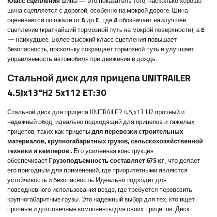
Класс сцепления
шины — это показатель того, насколько хорошо
шина сцепляется с дорогой, особенно на мокрой дороге. Шина
оценивается по шкале от
A
до
E
, где
A
обозначает наилучшее
сцепление (кратчайший тормозной путь на мокрой поверхности), а
E
—
наихудшее. Более высокий класс сцепления повышает
безопасность, поскольку сокращает тормозной путь и улучшает
управляемость автомобиля при движении в дождь.
Стальной диск для прицепа UNITRAILER
4.5Jx13"H2 5x112 ET:30
Стальной диск для прицепа UNITRAILER 4.5Jx13"H2
прочный и
надежный обод, идеально подходящий для прицепов и тяжелых
прицепов, таких как прицепы
для перевозки строительных
материалов, крупногабаритных грузов, сельскохозяйственной
техники и кемперов
. Его усиленная конструкция
обеспечивает
Грузоподъемность составляет 675 кг
, что делает
его пригодным для применений, где приоритетными являются
устойчивость и безопасность.
Идеально
подходит для
повседневного использования везде, где требуется перевозить
крупногабаритные грузы. Это надежный выбор для тех, кто ищет
прочные и долговечные компоненты для своих прицепов. Диск