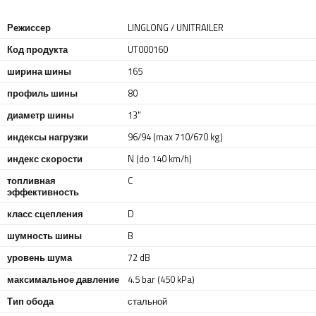
Режиссер
LINGLONG / UNITRAILER
Код продукта
UT000160
ширина шины
165
профиль шины
80
диаметр шины
13"
индексы нагрузки
96/94 (max 710/670 kg)
индекс скорости
N (do 140 km/h)
топливная
C
эффективность
класс сцепления
D
шумность шины
B
уровень шума
72 dB
максимальное давление
4.5 bar (450 kPa)
Тип обода
стальной