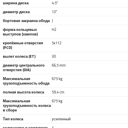
ширина диска
4.5"
диаметр диска
13"
бортовая закраина обода
J
форма кольцевых
H2
выступов (хампов)
крепёжные отверстия
5x112
(PCD)
вылет колеса (ET)
30
диаметр центрального
66,5 mm
отверстия (DIA)
Максимальная
675 kg
грузоподъемность обода
полная высота колеса
59,4 cm
Максимальная
675 kg
грузоподъемность колеса
в сборе
Тип колеса
усиленный
количество в комплекте
1