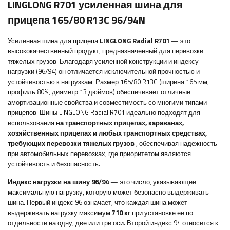
LINGLONG R701 усиленная шина для
прицепа 165/80 R13C 96/94N
Усиленная шина для прицепа
LINGLONG Radial R701
— это
высококачественный продукт, предназначенный для перевозки
тяжелых грузов. Благодаря усиленной конструкции и индексу
нагрузки (96/94) он отличается исключительной прочностью и
устойчивостью к нагрузкам. Размер 165/80 R13C (ширина 165 мм,
профиль 80%, диаметр 13 дюймов) обеспечивает отличные
амортизационные свойства и совместимость со многими типами
прицепов. Шины LINGLONG Radial R701 идеально подходят для
использования
на транспортных прицепах, караванах,
хозяйственных прицепах и любых транспортных средствах,
требующих перевозки тяжелых грузов
, обеспечивая надежность
при автомобильных перевозках, где приоритетом являются
устойчивость и безопасность.
Индекс нагрузки на шину 96/94
— это число, указывающее
максимальную нагрузку, которую может безопасно выдерживать
шина. Первый индекс 96 означает, что каждая шина может
выдерживать нагрузку максимум
710 кг
при установке ее по
отдельности на одну, две или три оси. Второй индекс 94 относится к