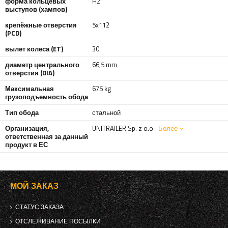
форма кольцевых
H2
выступов (хампов)
крепёжные отверстия
5x112
(PCD)
вылет колеса (ET)
30
диаметр центрального
66,5 mm
отверстия (DIA)
Максимальная
675 kg
грузоподъемность обода
Тип обода
стальной
Организация,
UNITRAILER Sp. z o.o
Более
ответственная за данный
продукт в ЕС
МОЙ ЗАКАЗ
СТАТУС ЗАКАЗА
ОТСЛЕЖИВАНИЕ ПОСЫЛКИ