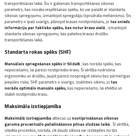
transportēšanas laikā. Šis ir galvenais transportēšanas siksnas
parametrs, kas nosaka iespīlēšanas spēku, ko var panākt ar standarta
siksnas spriegojumu, izmantojot spriegotāju (sprūdrata mehānismu). Šis
parametrs ir īpaši svarīgs, plānojot kravas nostiprināšanu, jo
tas sniedz
informāciju par faktisko spēku, kas notur kravu vietā
, izmantojot
standarta siksnas spriegojumu, kas palielina kravas drošību
transportēšanas laikā.
Standarta rokas spēks (SHF)
Manuālais spriegošanas spēks ir 50 daN
, kas norāda spēku, kas
nepieciešams, lai pareizi nostiprinātu kravu. Šī vērtība nodrošina
ergonomiku un drošību, ļaujot pareizi nospriegot siksnu bez pārmērīgas
piepūles riska. SHF parametrs ir svarīgs, izvēloties siksnu, jo
tas
norāda optimālo manuālo spēku,
kas nepieciešams, lai efektīvi un
stabili nostiprinātu kravu.
Maksimāla izstiepjamība
Maksimālā izstiepjamība
attiecas uz
nostiprināšanas siksnas
garuma procentuālo palielināšanos pilnas slodzes laikā
. Šī vērtība,
izteikta procentos, norāda, cik daudz siksna var izstiepties no tās