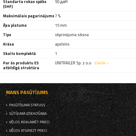
Standarta rokas spēks
50 даН
(SHF)
Maksimālais pagarinājums
7 %
Āķa platums
15 mm
Tips
stiprinājuma siksna
Krāsa
apelsīns
Skaits komplektā
1
Par šo produktu ES
UNITRAILER Sp. z o.o
Vairāk
atbildīgā struktūra
MANS PASŪTĪJUMS
PASŪTĪJUMA STATUSS
SŪTĪJUMA IZSEKOŠANA
VĒLOS REKLAMĒT PRECI
VĒLOS ATGRIEZT PRECI