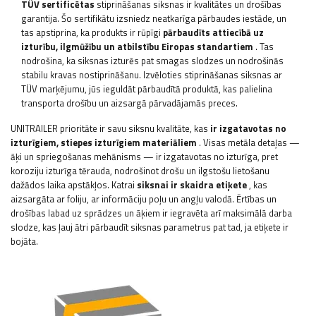
TÜV sertificētas
stiprināšanas siksnas ir kvalitātes un drošības
garantija. Šo sertifikātu izsniedz neatkarīga pārbaudes iestāde, un
tas apstiprina, ka produkts ir rūpīgi
pārbaudīts attiecībā uz
izturību, ilgmūžību un atbilstību Eiropas standartiem
. Tas
nodrošina, ka siksnas izturēs pat smagas slodzes un nodrošinās
stabilu kravas nostiprināšanu. Izvēloties stiprināšanas siksnas ar
TÜV marķējumu, jūs ieguldāt pārbaudītā produktā, kas palielina
transporta drošību un aizsargā pārvadājamās preces.
UNITRAILER prioritāte ir savu siksnu kvalitāte, kas
ir izgatavotas no
izturīgiem, stiepes izturīgiem materiāliem
. Visas metāla detaļas —
āķi un spriegošanas mehānisms — ir izgatavotas no izturīga, pret
koroziju izturīga tērauda, ​​nodrošinot drošu un ilgstošu lietošanu
dažādos laika apstākļos. Katrai
siksnai ir skaidra etiķete
, kas
aizsargāta ar foliju, ar informāciju poļu un angļu valodā. Ērtības un
drošības labad uz sprādzes un āķiem ir iegravēta arī maksimālā darba
slodze, kas ļauj ātri pārbaudīt siksnas parametrus pat tad, ja etiķete ir
bojāta.