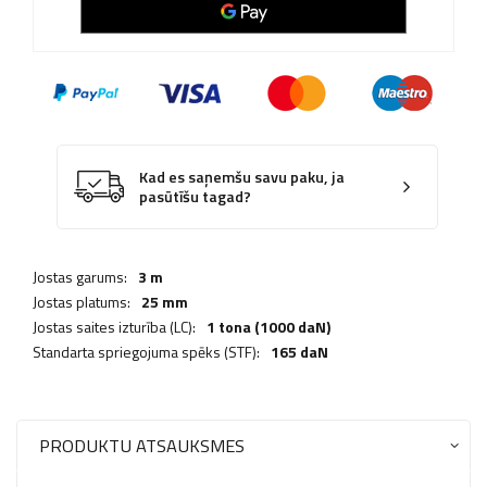
Kad es saņemšu savu paku, ja
pasūtīšu tagad?
Jostas garums:
3 m
Jostas platums:
25 mm
Jostas saites izturība (LC):
1 tona (1000 daN)
Standarta spriegojuma spēks (STF):
165 daN
PRODUKTU ATSAUKSMES