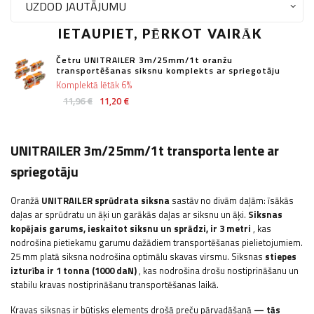
UZDOD JAUTĀJUMU
IETAUPIET, PĒRKOT VAIRĀK
Četru UNITRAILER 3m/25mm/1t oranžu
transportēšanas siksnu komplekts ar spriegotāju
Komplektā lētāk 6%
11,96 €
11,20 €
UNITRAILER 3m/25mm/1t transporta lente ar
spriegotāju
Oranžā
UNITRAILER sprūdrata siksna
sastāv no divām daļām: īsākās
daļas ar sprūdratu un āķi un garākās daļas ar siksnu un āķi.
Siksnas
kopējais garums, ieskaitot siksnu un sprādzi, ir 3 metri
, kas
nodrošina pietiekamu garumu dažādiem transportēšanas pielietojumiem.
25 mm platā siksna nodrošina optimālu skavas virsmu. Siksnas
stiepes
izturība ir 1 tonna (1000 daN)
, kas nodrošina drošu nostiprināšanu un
stabilu kravas nostiprināšanu transportēšanas laikā.
Kravas siksnas ir būtisks elements drošā preču pārvadāšanā
— tās