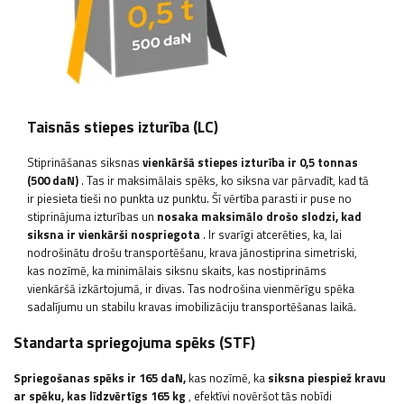
Taisnās stiepes izturība (LC)
Stiprināšanas siksnas
vienkāršā stiepes izturība ir 0,5 tonnas
(500 daN)
. Tas ir maksimālais spēks, ko siksna var pārvadīt, kad tā
ir piesieta tieši no punkta uz punktu. Šī vērtība parasti ir puse no
stiprinājuma izturības un
nosaka maksimālo drošo slodzi, kad
siksna ir vienkārši nospriegota
. Ir svarīgi atcerēties, ka, lai
nodrošinātu drošu transportēšanu, krava jānostiprina simetriski,
kas nozīmē, ka minimālais siksnu skaits, kas nostiprināms
vienkāršā izkārtojumā, ir divas. Tas nodrošina vienmērīgu spēka
sadalījumu un stabilu kravas imobilizāciju transportēšanas laikā.
Standarta spriegojuma spēks (STF)
Spriegošanas spēks ir 165 daN,
kas nozīmē, ka
siksna piespiež kravu
ar spēku, kas līdzvērtīgs 165 kg
, efektīvi novēršot tās nobīdi