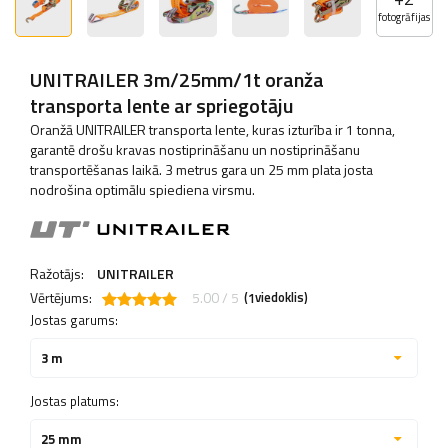
fotogrāfijas
UNITRAILER 3m/25mm/1t oranža
transporta lente ar spriegotāju
Oranžā UNITRAILER transporta lente, kuras izturība ir 1 tonna,
garantē drošu kravas nostiprināšanu un nostiprināšanu
transportēšanas laikā. 3 metrus gara un 25 mm plata josta
nodrošina optimālu spiediena virsmu.
Ražotājs:
UNITRAILER
Vērtējums:
5.00 / 5
(
viedoklis)
1
Jostas garums:
3 m
Jostas platums:
25 mm