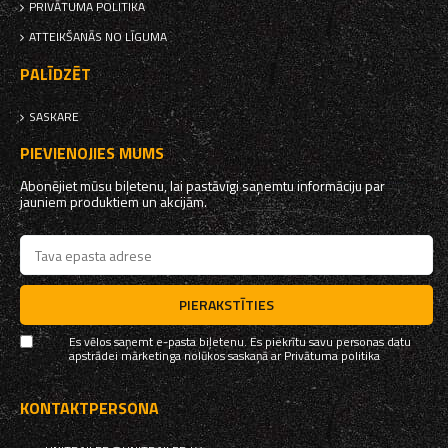
PRIVĀTUMA POLITIKA
ATTEIKŠANĀS NO LĪGUMA
PALĪDZĒT
SASKARE
PIEVIENOJIES MUMS
Abonējiet mūsu biļetenu, lai pastāvīgi saņemtu informāciju par
jauniem produktiem un akcijām.
PIERAKSTĪTIES
Es vēlos saņemt e-pasta biļetenu. Es piekrītu savu personas datu
apstrādei mārketinga nolūkos saskaņā ar
Privātuma politika
KONTAKTPERSONA