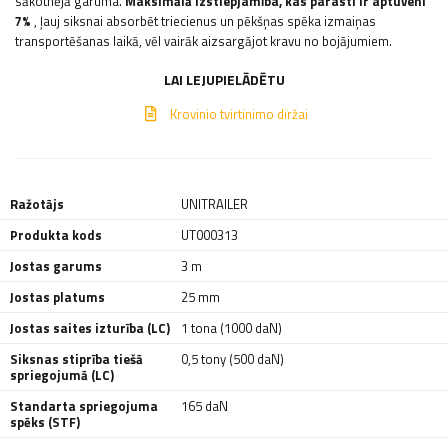
sākotnējā garuma.
Maksimālā izstiepjamība, kas parasti ir aptuveni
7%
, ļauj siksnai absorbēt triecienus un pēkšņas spēka izmaiņas
transportēšanas laikā, vēl vairāk aizsargājot kravu no bojājumiem.
LAI LEJUPIELĀDĒTU
Krovinio tvirtinimo diržai
Ražotājs
UNITRAILER
Produkta kods
UT000313
Jostas garums
3 m
Jostas platums
25 mm
Jostas saites izturība (LC)
1 tona (1000 daN)
Siksnas stiprība tiešā
0,5 tony (500 daN)
spriegojumā (LC)
Standarta spriegojuma
165 daN
spēks (STF)