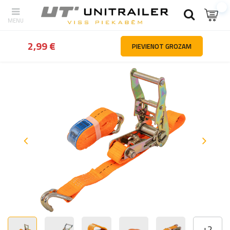
Atpakaļ
Mājas
Kravas nostiprināšana
Kravas nostiprināšanas si
2,99 €
PIEVIENOT GROZAM
+
2