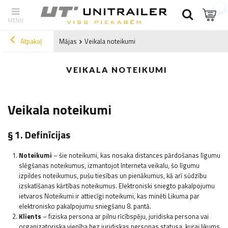
Atpakaļ
Mājas
Veikala noteikumi
VEIKALA NOTEIKUMI
Veikala noteikumi
§ 1. Definīcijas
Noteikumi
– šie noteikumi, kas nosaka distances pārdošanas līgumu
slēgšanas noteikumus, izmantojot Interneta veikalu, šo līgumu
izpildes noteikumus, pušu tiesības un pienākumus, kā arī sūdzību
izskatīšanas kārtības noteikumus. Elektroniski sniegto pakalpojumu
ietvaros Noteikumi ir attiecīgi noteikumi, kas minēti Likuma par
elektronisko pakalpojumu sniegšanu 8. pantā.
Klients
– fiziska persona ar pilnu rīcībspēju, juridiska persona vai
organizatoriska vienība bez juridiskas personas statusa, kurai likums