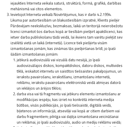
iejaukties Interneta veikala saturā, struktūrā, formā, grafikā, darbības
mehānismā vai citos elementos.
Ievietojot Interneta veikalā Novērtējumus, kas ir darbi 4.2.1994.
Likuma par autortiesībām un blakustiesībām izpratnē, Klients piešķir
Pārdevējam neekskluzīvu, bezmaksas, laikā un teritorijā neierobežotu
licenci izmantot šos darbus kopā ar tiesībām piešķirt apakšlicenci, kas
ietver darba publiskošanu tādā veidā, lai ikviens tam varētu piekļūt sev
izvēlētā vietā un laikā (internetā). Licence tiek piešķirta visām
izmantošanas jomām, kas zināmas tās piešķiršanas brīdī, jo īpaši
šādām izmantošanas jomām:
jebkurā audiovizuālā vai vizuālā datu nesējā, jo īpaši
audiovizuālajos diskos, kompaktdiskos, datoru diskos, multivides
tīklā, ieskaitot internetu un saistītos tiešsaistes pakalpojumus, un
ierakstu pavairošanu, ierakstīšanu, izmantošanu internetā,
reklāmu, ierakstu pavairošanu elektroniskā veidā atmiņas datorā
un iekšējos un ārējos tīklos;
darba visa vai tā fragmentu vai jebkuru elementu izmantošanu ar
modifikācijas iespēju, kas izriet no konkrētā interneta medija
būtības, visās publikācijās, jo īpaši tiešsaistē, digitālā veidā,
biļetenos un informācijā, atsevišķi vai kopā ar citiem darbiem vai
darbu fragmentiem; pilnīga vai daļēja izmantošana veicināšanai
un reklāmai, jo īpaši audiovizuālo, audio un mediju reklāmu veidā;