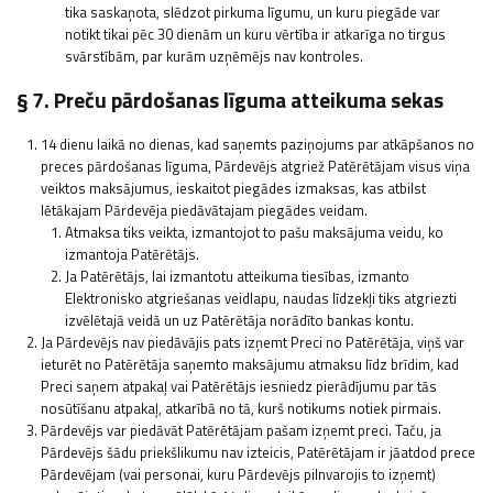
tika saskaņota, slēdzot pirkuma līgumu, un kuru piegāde var
notikt tikai pēc 30 dienām un kuru vērtība ir atkarīga no tirgus
svārstībām, par kurām uzņēmējs nav kontroles.
§ 7. Preču pārdošanas līguma atteikuma sekas
14 dienu laikā no dienas, kad saņemts paziņojums par atkāpšanos no
preces pārdošanas līguma, Pārdevējs atgriež Patērētājam visus viņa
veiktos maksājumus, ieskaitot piegādes izmaksas, kas atbilst
lētākajam Pārdevēja piedāvātajam piegādes veidam.
Atmaksa tiks veikta, izmantojot to pašu maksājuma veidu, ko
izmantoja Patērētājs.
Ja Patērētājs, lai izmantotu atteikuma tiesības, izmanto
Elektronisko atgriešanas veidlapu, naudas līdzekļi tiks atgriezti
izvēlētajā veidā un uz Patērētāja norādīto bankas kontu.
Ja Pārdevējs nav piedāvājis pats izņemt Preci no Patērētāja, viņš var
ieturēt no Patērētāja saņemto maksājumu atmaksu līdz brīdim, kad
Preci saņem atpakaļ vai Patērētājs iesniedz pierādījumu par tās
nosūtīšanu atpakaļ, atkarībā no tā, kurš notikums notiek pirmais.
Pārdevējs var piedāvāt Patērētājam pašam izņemt preci. Taču, ja
Pārdevējs šādu priekšlikumu nav izteicis, Patērētājam ir jāatdod prece
Pārdevējam (vai personai, kuru Pārdevējs pilnvarojis to izņemt)