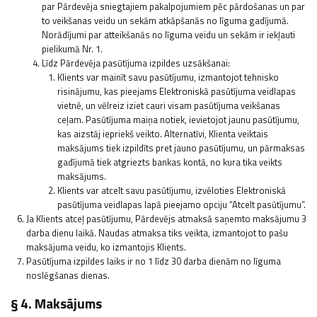
par Pārdevēja sniegtajiem pakalpojumiem pēc pārdošanas un par
to veikšanas veidu un sekām atkāpšanās no līguma gadījumā.
Norādījumi par atteikšanās no līguma veidu un sekām ir iekļauti
pielikumā Nr. 1.
Līdz Pārdevēja pasūtījuma izpildes uzsākšanai:
Klients var mainīt savu pasūtījumu, izmantojot tehnisko
risinājumu, kas pieejams Elektroniskā pasūtījuma veidlapas
vietnē, un vēlreiz iziet cauri visam pasūtījuma veikšanas
ceļam. Pasūtījuma maiņa notiek, ievietojot jaunu pasūtījumu,
kas aizstāj iepriekš veikto. Alternatīvi, Klienta veiktais
maksājums tiek izpildīts pret jauno pasūtījumu, un pārmaksas
gadījumā tiek atgriezts bankas kontā, no kura tika veikts
maksājums.
Klients var atcelt savu pasūtījumu, izvēloties Elektroniskā
pasūtījuma veidlapas lapā pieejamo opciju “Atcelt pasūtījumu”.
Ja Klients atceļ pasūtījumu, Pārdevējs atmaksā saņemto maksājumu 3
darba dienu laikā. Naudas atmaksa tiks veikta, izmantojot to pašu
maksājuma veidu, ko izmantojis Klients.
Pasūtījuma izpildes laiks ir no 1 līdz 30 darba dienām no līguma
noslēgšanas dienas.
§ 4. Maksājums