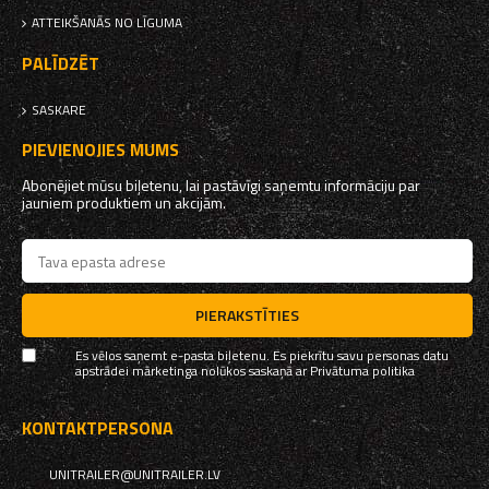
ATTEIKŠANĀS NO LĪGUMA
PALĪDZĒT
SASKARE
PIEVIENOJIES MUMS
Abonējiet mūsu biļetenu, lai pastāvīgi saņemtu informāciju par
jauniem produktiem un akcijām.
PIERAKSTĪTIES
Es vēlos saņemt e-pasta biļetenu. Es piekrītu savu personas datu
apstrādei mārketinga nolūkos saskaņā ar
Privātuma politika
KONTAKTPERSONA
UNITRAILER@UNITRAILER.LV