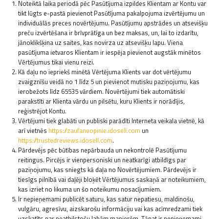
Noteiktā laika periodā pēc Pasūtījuma izpildes Klientam ar Kontu var
tikt lūgts e-pastā pievienot Pasūtījuma pakalpojuma izvērtējumu un
individuālās preces novērtējumu. Pasūtījumu apstrādes un atsevišķu
preču izvērtēšana ir brīvprātīga un bez maksas, un, lai to izdarītu,
jānoklikšķina uz saites, kas novirza uz atsevišķu lapu. Viena
pasūtījuma ietvaros Klientam ir iespēja pievienot augstāk minētos
Vērtējumus tikai vienu reizi.
Kā daļu no iepriekš minētā Vērtējuma Klients var dot vērtējumu
zvaigznīšu veidā no 1 līdz 5 un pievienot mutisku paziņojumu, kas
ierobežots līdz 65535 vārdiem. Novērtējumi tiek automātiski
parakstīti ar Klienta vārdu un pilsētu, kuru Klients ir norādījis,
reģistrējot Kontu.
Vērtējumi tiek glabāti un publiski parādīti Interneta veikala vietnē, kā
arī vietnēs
https://zaufaneopinie.idosell.com
un
https://trustedreviews.idosell.com
.
Pārdevējs pēc būtības nepārbauda un nekontrolē Pasūtījumu
reitingus. Pircējs ir vienpersoniski un neatkarīgi atbildīgs par
paziņojumu, kas sniegts kā daļa no Novērtējumiem. Pārdevējs ir
tiesīgs pilnībā vai daļēji bloķēt Vērtējumus saskaņā ar noteikumiem,
kas izriet no likuma un šo noteikumu nosacījumiem.
Ir nepieņemami publicēt saturu, kas satur nepatiesu, maldinošu,
vulgāru, agresīvu, aizskarošu informāciju vai kas acīmredzami tiek
uzskatīts par neatbilstošu labām manierēm. Tāpat ir nepieņemami