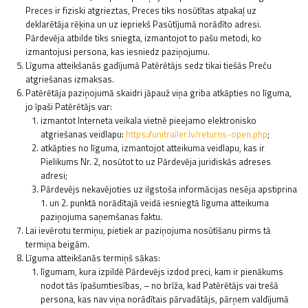
Preces ir fiziski atgrieztas, Preces tiks nosūtītas atpakaļ uz
deklarētāja rēķina un uz iepriekš Pasūtījumā norādīto adresi.
Pārdevēja atbilde tiks sniegta, izmantojot to pašu metodi, ko
izmantojusi persona, kas iesniedz paziņojumu.
Līguma atteikšanās gadījumā Patērētājs sedz tikai tiešās Preču
atgriešanas izmaksas.
Patērētāja paziņojumā skaidri jāpauž viņa griba atkāpties no līguma,
jo īpaši Patērētājs var:
izmantot Interneta veikala vietnē pieejamo elektronisko
atgriešanas veidlapu:
https://unitrailer.lv/returns-open.php
;
atkāpties no līguma, izmantojot atteikuma veidlapu, kas ir
Pielikums Nr. 2, nosūtot to uz Pārdevēja juridiskās adreses
adresi;
Pārdevējs nekavējoties uz ilgstoša informācijas nesēja apstiprina
1. un 2. punktā norādītajā veidā iesniegtā līguma atteikuma
paziņojuma saņemšanas faktu.
Lai ievērotu termiņu, pietiek ar paziņojuma nosūtīšanu pirms tā
termiņa beigām.
Līguma atteikšanās termiņš sākas:
līgumam, kura izpildē Pārdevējs izdod preci, kam ir pienākums
nodot tās īpašumtiesības, – no brīža, kad Patērētājs vai trešā
persona, kas nav viņa norādītais pārvadātājs, pārņem valdījumā