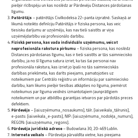
piešķir rīcībspēju un kas noslēdz ar Pārdevēju Distances pārdošanas
līgumu.
Patērētājs
– patērētājs Civilkodeksa 22
panta izpratnē. Saskaņā ar
1
likumā noteikto definīciju Patērētājs ir fiziska persona, kas veic
tiesisku darījumu ar uzņēmēju, kas nav tieši saistīts ar viņa
uzņēmējdarbību vai profesionālo darbību.
Fiziskā persona, kas vada individuālo uzņēmumu, veicot
neprofesionāla rakstura pirkumu
– fiziska persona, kas noslēdz
Distances pārdošanas līgumu, kas ir tieši saistīts ar tās saimniecisko
darbību, ja no šī līguma satura izriet, ka tas šai personai nav
profesionāla rakstura, kas izriet jo īpaši no tās saimnieciskās
darbības priekšmeta, kas darīts pieejams, pamatojoties uz
noteikumiem par Centrālo reģistru un informāciju par saimniecisko
darbību, kam likums piešķir tiesības atkāpties no līguma, piemērot
noteikumus par līguma veidnēs izmantotajiem ļaunprātīgiem
noteikumiem un par atbildību garantijas ietvaros par pārdotās preces
defektiem.
Pārdevējs
– [iai:uzņēmuma_nosaukums], tālr. [iai:veikala_tālrunis],
e-pasts: [iai:veikala_e-pasts], NIP: [iai:uzņēmuma_nodokļa_numurs],
REGON: [iai:uzņēmuma_regons].
Pārdevēja juridiskā adrese
– Budowlana 30, 20-469 Lublin.
Interneta veikals
– Pārdevēja pārvaldīta vietne, kas pieejama