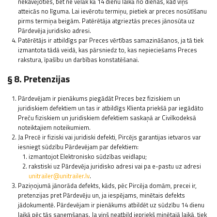
nekavējoties, bet ne vēlāk kā 14 dienu laikā no dienas, kad viņš
atteicās no līguma. Lai ievērotu termiņu, pietiek ar preces nosūtīšanu
pirms termiņa beigām. Patērētāja atgrieztās preces jānosūta uz
Pārdevēja juridisko adresi.
Patērētājs ir atbildīgs par Preces vērtības samazināšanos, ja tā tiek
izmantota tādā veidā, kas pārsniedz to, kas nepieciešams Preces
rakstura, īpašību un darbības konstatēšanai.
§ 8. Pretenzijas
Pārdevējam ir pienākums piegādāt Preces bez fiziskiem un
juridiskiem defektiem un tas ir atbildīgs Klienta priekšā par iegādāto
Preču fiziskiem un juridiskiem defektiem saskaņā ar Civilkodeksā
noteiktajiem noteikumiem.
Ja Precē ir fiziski vai juridiski defekti, Pircējs garantijas ietvaros var
iesniegt sūdzību Pārdevējam par defektiem:
izmantojot Elektronisko sūdzības veidlapu;
rakstiski uz Pārdevēja juridisko adresi vai pa e-pastu uz adresi
unitrailer@unitrailer.lv
.
Paziņojumā jānorāda defekts, kāds, pēc Pircēja domām, precei ir,
pretenzijas pret Pārdevēju un, ja iespējams, minētais defekts
jādokumentē. Pārdevējam ir pienākums atbildēt uz sūdzību 14 dienu
laikā pēc tās saņemšanas. Ja viņš neatbild iepriekš minētajā laikā, tiek