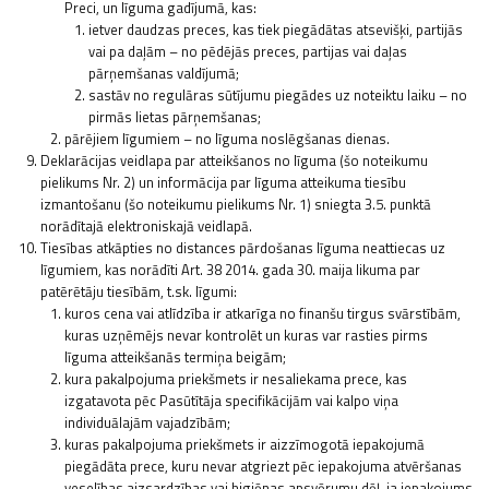
Preci, un līguma gadījumā, kas:
ietver daudzas preces, kas tiek piegādātas atsevišķi, partijās
vai pa daļām – no pēdējās preces, partijas vai daļas
pārņemšanas valdījumā;
sastāv no regulāras sūtījumu piegādes uz noteiktu laiku – no
pirmās lietas pārņemšanas;
pārējiem līgumiem – no līguma noslēgšanas dienas.
Deklarācijas veidlapa par atteikšanos no līguma (šo noteikumu
pielikums Nr. 2) un informācija par līguma atteikuma tiesību
izmantošanu (šo noteikumu pielikums Nr. 1) sniegta 3.5. punktā
norādītajā elektroniskajā veidlapā.
Tiesības atkāpties no distances pārdošanas līguma neattiecas uz
līgumiem, kas norādīti Art. 38 2014. gada 30. maija likuma par
patērētāju tiesībām, t.sk. līgumi:
kuros cena vai atlīdzība ir atkarīga no finanšu tirgus svārstībām,
kuras uzņēmējs nevar kontrolēt un kuras var rasties pirms
līguma atteikšanās termiņa beigām;
kura pakalpojuma priekšmets ir nesaliekama prece, kas
izgatavota pēc Pasūtītāja specifikācijām vai kalpo viņa
individuālajām vajadzībām;
kuras pakalpojuma priekšmets ir aizzīmogotā iepakojumā
piegādāta prece, kuru nevar atgriezt pēc iepakojuma atvēršanas
veselības aizsardzības vai higiēnas apsvērumu dēļ, ja iepakojums