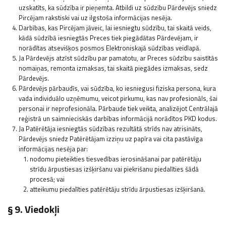
uzskatīts, ka sūdzība ir pieņemta. Atbildi uz sūdzību Pārdevējs sniedz
Pircējam rakstiski vai uz ilgstoša informācijas nesēja.
Darbības, kas Pircējam jāveic, lai iesniegtu sūdzību, tai skaitā veids,
kādā sūdzībā iesniegtās Preces tiek piegādātas Pārdevējam, ir
norādītas atsevišķos posmos Elektroniskajā sūdzības veidlapā.
Ja Pārdevējs atzīst sūdzību par pamatotu, ar Preces sūdzību saistītās
nomaiņas, remonta izmaksas, tai skaitā piegādes izmaksas, sedz
Pārdevējs.
Pārdevējs pārbaudīs, vai sūdzība, ko iesniegusi fiziska persona, kura
vada individuālo uzņēmumu, veicot pirkumu, kas nav profesionāls, šai
personai ir neprofesionāla. Pārbaude tiek veikta, analizējot Centrālajā
reģistrā un saimnieciskās darbības informācijā norādītos PKD kodus.
Ja Patērētāja iesniegtās sūdzības rezultātā strīds nav atrisināts,
Pārdevējs sniedz Patērētājam izziņu uz papīra vai cita pastāvīga
informācijas nesēja par:
nodomu pieteikties tiesvedības ierosināšanai par patērētāju
strīdu ārpustiesas izšķiršanu vai piekrišanu piedalīties šādā
procesā; vai
atteikumu piedalīties patērētāju strīdu ārpustiesas izšķiršanā.
§ 9. Viedokļi