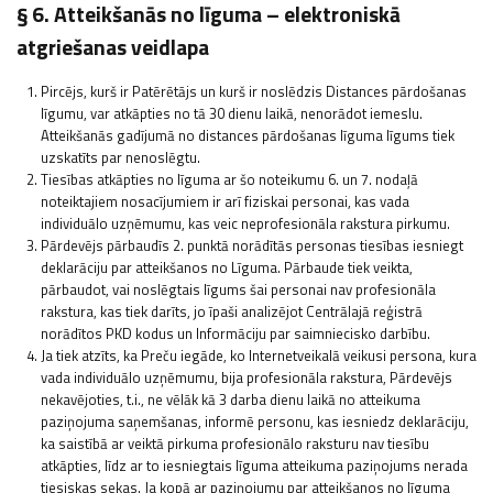
§ 6. Atteikšanās no līguma – elektroniskā
atgriešanas veidlapa
Pircējs, kurš ir Patērētājs un kurš ir noslēdzis Distances pārdošanas
līgumu, var atkāpties no tā 30 dienu laikā, nenorādot iemeslu.
Atteikšanās gadījumā no distances pārdošanas līguma līgums tiek
uzskatīts par nenoslēgtu.
Tiesības atkāpties no līguma ar šo noteikumu 6. un 7. nodaļā
noteiktajiem nosacījumiem ir arī fiziskai personai, kas vada
individuālo uzņēmumu, kas veic neprofesionāla rakstura pirkumu.
Pārdevējs pārbaudīs 2. punktā norādītās personas tiesības iesniegt
deklarāciju par atteikšanos no Līguma. Pārbaude tiek veikta,
pārbaudot, vai noslēgtais līgums šai personai nav profesionāla
rakstura, kas tiek darīts, jo īpaši analizējot Centrālajā reģistrā
norādītos PKD kodus un Informāciju par saimniecisko darbību.
Ja tiek atzīts, ka Preču iegāde, ko Internetveikalā veikusi persona, kura
vada individuālo uzņēmumu, bija profesionāla rakstura, Pārdevējs
nekavējoties, t.i., ne vēlāk kā 3 darba dienu laikā no atteikuma
paziņojuma saņemšanas, informē personu, kas iesniedz deklarāciju,
ka saistībā ar veiktā pirkuma profesionālo raksturu nav tiesību
atkāpties, līdz ar to iesniegtais līguma atteikuma paziņojums nerada
tiesiskas sekas. Ja kopā ar paziņojumu par atteikšanos no līguma