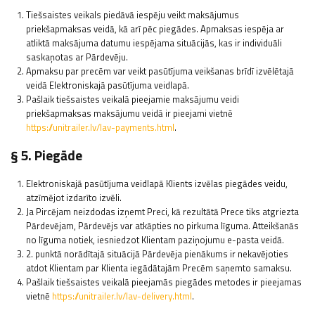
Tiešsaistes veikals piedāvā iespēju veikt maksājumus
priekšapmaksas veidā, kā arī pēc piegādes. Apmaksas iespēja ar
atliktā maksājuma datumu iespējama situācijās, kas ir individuāli
saskaņotas ar Pārdevēju.
Apmaksu par precēm var veikt pasūtījuma veikšanas brīdī izvēlētajā
veidā Elektroniskajā pasūtījuma veidlapā.
Pašlaik tiešsaistes veikalā pieejamie maksājumu veidi
priekšapmaksas maksājumu veidā ir pieejami vietnē
https://unitrailer.lv/lav-payments.html
.
§ 5. Piegāde
Elektroniskajā pasūtījuma veidlapā Klients izvēlas piegādes veidu,
atzīmējot izdarīto izvēli.
Ja Pircējam neizdodas izņemt Preci, kā rezultātā Prece tiks atgriezta
Pārdevējam, Pārdevējs var atkāpties no pirkuma līguma. Atteikšanās
no līguma notiek, iesniedzot Klientam paziņojumu e-pasta veidā.
2. punktā norādītajā situācijā Pārdevēja pienākums ir nekavējoties
atdot Klientam par Klienta iegādātajām Precēm saņemto samaksu.
Pašlaik tiešsaistes veikalā pieejamās piegādes metodes ir pieejamas
vietnē
https://unitrailer.lv/lav-delivery.html
.