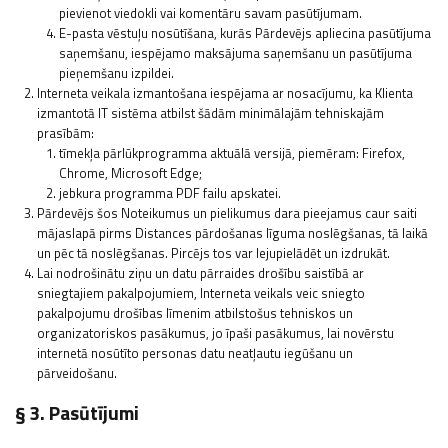
pievienot viedokli vai komentāru savam pasūtījumam.
E-pasta vēstuļu nosūtīšana, kurās Pārdevējs apliecina pasūtījuma
saņemšanu, iespējamo maksājuma saņemšanu un pasūtījuma
pieņemšanu izpildei.
Interneta veikala izmantošana iespējama ar nosacījumu, ka Klienta
izmantotā IT sistēma atbilst šādām minimālajām tehniskajām
prasībām:
tīmekļa pārlūkprogramma aktuālā versijā, piemēram: Firefox,
Chrome, Microsoft Edge;
jebkura programma PDF failu apskatei.
Pārdevējs šos Noteikumus un pielikumus dara pieejamus caur saiti
mājaslapā pirms Distances pārdošanas līguma noslēgšanas, tā laikā
un pēc tā noslēgšanas. Pircējs tos var lejupielādēt un izdrukāt.
Lai nodrošinātu ziņu un datu pārraides drošību saistībā ar
sniegtajiem pakalpojumiem, Interneta veikals veic sniegto
pakalpojumu drošības līmenim atbilstošus tehniskos un
organizatoriskos pasākumus, jo īpaši pasākumus, lai novērstu
internetā nosūtīto personas datu neatļautu iegūšanu un
pārveidošanu.
§ 3. Pasūtījumi