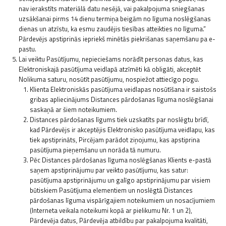
nav ierakstīts materiālā datu nesējā, vai pakalpojuma sniegšanas
uzsākšanai pirms 14 dienu termiņa beigām no līguma noslēgšanas
dienas un atzīstu, ka esmu zaudējis tiesības atteikties no līguma.”
Pārdevējs apstiprinās iepriekš minētās piekrišanas saņemšanu pa e-
pastu.
Lai veiktu Pasūtījumu, nepieciešams norādīt personas datus, kas
Elektroniskajā pasūtījuma veidlapā atzīmēti kā obligāti, akceptēt
Nolikuma saturu, nosūtīt pasūtījumu, nospiežot attiecīgo pogu.
Klienta Elektroniskās pasūtījuma veidlapas nosūtīšana ir saistošs
gribas apliecinājums Distances pārdošanas līguma noslēgšanai
saskaņā ar šiem noteikumiem.
Distances pārdošanas līgums tiek uzskatīts par noslēgtu brīdī,
kad Pārdevējs ir akceptējis Elektronisko pasūtījuma veidlapu, kas
tiek apstiprināts, Pircējam parādot ziņojumu, kas apstiprina
pasūtījuma pieņemšanu un norāda tā numuru.
Pēc Distances pārdošanas līguma noslēgšanas Klients e-pastā
saņem apstiprinājumu par veikto pasūtījumu, kas satur:
pasūtījuma apstiprinājumu un galīgo apstiprinājumu par visiem
būtiskiem Pasūtījuma elementiem un noslēgtā Distances
pārdošanas līguma vispārīgajiem noteikumiem un nosacījumiem
(Interneta veikala noteikumi kopā ar pielikumu Nr. 1 un 2),
Pārdevēja datus, Pārdevēja atbildību par pakalpojuma kvalitāti,