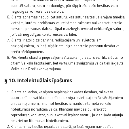
publicēt saturu, kas ir nelikumīgs, pārkāpj trešo pušu tiesības vai ir
negodīgas konkurences darbība.
Klients apņemas nepublicēt saturu, kas satur saites uz ārējām tīmekļa
vietnēm, kurām ir reklāmas vai reklāmas raksturs vai kas satur trešo
personu personas datus. Tāpat ir aizliegts ievietot nelikumīgu saturu,
jo īpaši negodīgas konkurences darbību.
Klients ir atbildīgs par viņa rediģētajiem un ievietotajiem
paziņojumiem, jo īpaši viņš ir atbildīgs par trešo personu tiesību vai
preču pārkāpumiem.
Pēc klienta skaidra pieprasījuma Atsauksmju saturs var tikt slēpts no
citiem Veikala lietotājiem, bet vērtējums zvaigznīšu veidā tiek iekļauts
Veikala un Preču kopvērtējumā.
§ 10. Intelektuālais īpašums
Klients apliecina, ka viņam nepienāk nekādas tiesības, tai skaitā
autortiesības vai blakustiesības uz viņa ievietotajiem Novērtējumiem
un paziņojumiem, izņemot tiesības izmantot Interneta veikalu
noteikumos norādītajā veidā. Klientam nav tiesību ierakstīt,
reproducēt, koplietot, publiskot vai izplatīt saturu, ja vien šāda atļauja
neizriet no likuma vai Noteikumiem.
Klientam nav tiesību iejaukties saturā, jo īpaši viņam nav tiesību