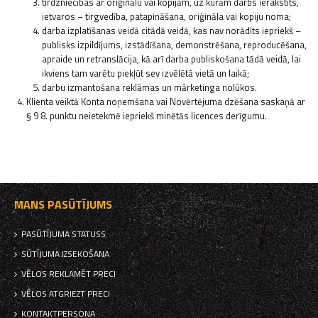
tirdzniecības ar oriģinālu vai kopijām, uz kurām darbs ierakstīts,
ietvaros – tirgvedība, patapināšana, oriģināla vai kopiju noma;
darba izplatīšanas veidā citādā veidā, kas nav norādīts iepriekš –
publisks izpildījums, izstādīšana, demonstrēšana, reproducēšana,
apraide un retranslācija, kā arī darba publiskošana tādā veidā, lai
ikviens tam varētu piekļūt sev izvēlētā vietā un laikā;
darbu izmantošana reklāmas un mārketinga nolūkos.
Klienta veiktā Konta noņemšana vai Novērtējuma dzēšana saskaņā ar
§ 9 8. punktu neietekmē iepriekš minētās licences derīgumu.
MANS PASŪTĪJUMS
PASŪTĪJUMA STATUSS
SŪTĪJUMA IZSEKOŠANA
VĒLOS REKLAMĒT PRECI
VĒLOS ATGRIEZT PRECI
KONTAKTPERSONA