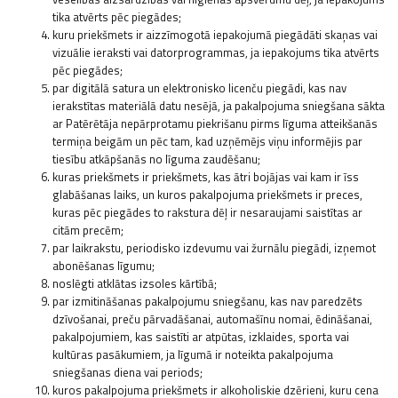
tika atvērts pēc piegādes;
kuru priekšmets ir aizzīmogotā iepakojumā piegādāti skaņas vai
vizuālie ieraksti vai datorprogrammas, ja iepakojums tika atvērts
pēc piegādes;
par digitālā satura un elektronisko licenču piegādi, kas nav
ierakstītas materiālā datu nesējā, ja pakalpojuma sniegšana sākta
ar Patērētāja nepārprotamu piekrišanu pirms līguma atteikšanās
termiņa beigām un pēc tam, kad uzņēmējs viņu informējis par
tiesību atkāpšanās no līguma zaudēšanu;
kuras priekšmets ir priekšmets, kas ātri bojājas vai kam ir īss
glabāšanas laiks, un kuros pakalpojuma priekšmets ir preces,
kuras pēc piegādes to rakstura dēļ ir nesaraujami saistītas ar
citām precēm;
par laikrakstu, periodisko izdevumu vai žurnālu piegādi, izņemot
abonēšanas līgumu;
noslēgti atklātas izsoles kārtībā;
par izmitināšanas pakalpojumu sniegšanu, kas nav paredzēts
dzīvošanai, preču pārvadāšanai, automašīnu nomai, ēdināšanai,
pakalpojumiem, kas saistīti ar atpūtas, izklaides, sporta vai
kultūras pasākumiem, ja līgumā ir noteikta pakalpojuma
sniegšanas diena vai periods;
kuros pakalpojuma priekšmets ir alkoholiskie dzērieni, kuru cena