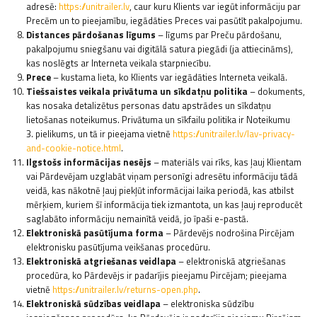
adresē:
https://unitrailer.lv
, caur kuru Klients var iegūt informāciju par
Precēm un to pieejamību, iegādāties Preces vai pasūtīt pakalpojumu.
Distances pārdošanas līgums
– līgums par Preču pārdošanu,
pakalpojumu sniegšanu vai digitālā satura piegādi (ja attiecināms),
kas noslēgts ar Interneta veikala starpniecību.
Prece
– kustama lieta, ko Klients var iegādāties Interneta veikalā.
Tiešsaistes veikala privātuma un sīkdatņu politika
– dokuments,
kas nosaka detalizētus personas datu apstrādes un sīkdatņu
lietošanas noteikumus. Privātuma un sīkfailu politika ir Noteikumu
3. pielikums, un tā ir pieejama vietnē
https://unitrailer.lv/lav-privacy-
and-cookie-notice.html
.
Ilgstošs informācijas nesējs
– materiāls vai rīks, kas ļauj Klientam
vai Pārdevējam uzglabāt viņam personīgi adresētu informāciju tādā
veidā, kas nākotnē ļauj piekļūt informācijai laika periodā, kas atbilst
mērķiem, kuriem šī informācija tiek izmantota, un kas ļauj reproducēt
saglabāto informāciju nemainītā veidā, jo īpaši e-pastā.
Elektroniskā pasūtījuma forma
– Pārdevējs nodrošina Pircējam
elektronisku pasūtījuma veikšanas procedūru.
Elektroniskā atgriešanas veidlapa
– elektroniskā atgriešanas
procedūra, ko Pārdevējs ir padarījis pieejamu Pircējam; pieejama
vietnē
https://unitrailer.lv/returns-open.php
.
Elektroniskā sūdzības veidlapa
– elektroniska sūdzību