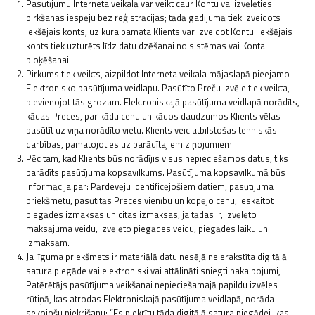
Pasūtījumu Interneta veikalā var veikt caur Kontu vai izvēlēties
pirkšanas iespēju bez reģistrācijas; tādā gadījumā tiek izveidots
iekšējais konts, uz kura pamata Klients var izveidot Kontu. Iekšējais
konts tiek uzturēts līdz datu dzēšanai no sistēmas vai Konta
bloķēšanai.
Pirkums tiek veikts, aizpildot Interneta veikala mājaslapā pieejamo
Elektronisko pasūtījuma veidlapu. Pasūtīto Preču izvēle tiek veikta,
pievienojot tās grozam. Elektroniskajā pasūtījuma veidlapā norādīts,
kādas Preces, par kādu cenu un kādos daudzumos Klients vēlas
pasūtīt uz viņa norādīto vietu. Klients veic atbilstošas tehniskās
darbības, pamatojoties uz parādītajiem ziņojumiem.
Pēc tam, kad Klients būs norādījis visus nepieciešamos datus, tiks
parādīts pasūtījuma kopsavilkums. Pasūtījuma kopsavilkumā būs
informācija par: Pārdevēju identificējošiem datiem, pasūtījuma
priekšmetu, pasūtītās Preces vienību un kopējo cenu, ieskaitot
piegādes izmaksas un citas izmaksas, ja tādas ir, izvēlēto
maksājuma veidu, izvēlēto piegādes veidu, piegādes laiku un
izmaksām.
Ja līguma priekšmets ir materiālā datu nesējā neierakstīta digitālā
satura piegāde vai elektroniski vai attālināti sniegti pakalpojumi,
Patērētājs pasūtījuma veikšanai nepieciešamajā papildu izvēles
rūtiņā, kas atrodas Elektroniskajā pasūtījuma veidlapā, norāda
sekojošu piekrišanu: “Es piekrītu tāda digitālā satura piegādei, kas