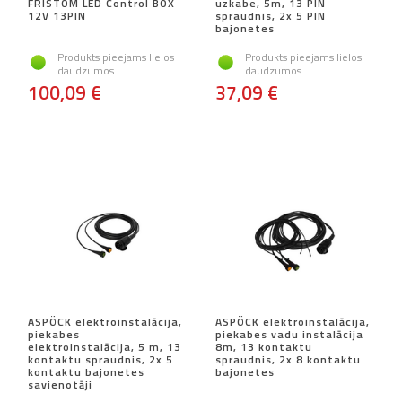
FRISTOM LED Control BOX
uzkabe, 5m, 13 PIN
12V 13PIN
spraudnis, 2x 5 PIN
bajonetes
Produkts pieejams lielos
Produkts pieejams lielos
daudzumos
daudzumos
100,09 €
37,09 €
ASPÖCK elektroinstalācija,
ASPÖCK elektroinstalācija,
piekabes
piekabes vadu instalācija
elektroinstalācija, 5 m, 13
8m, 13 kontaktu
kontaktu spraudnis, 2x 5
spraudnis, 2x 8 kontaktu
kontaktu bajonetes
bajonetes
savienotāji