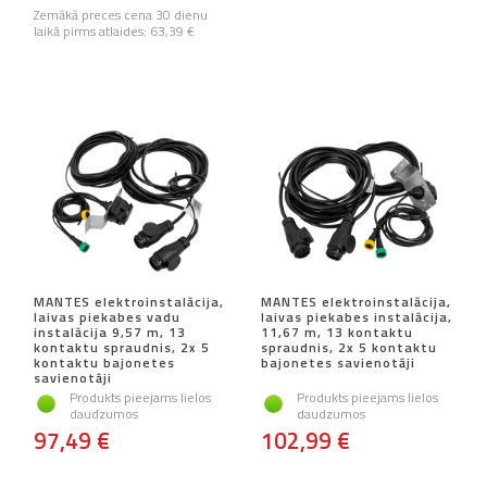
Zemākā preces cena 30 dienu
laikā pirms atlaides:
63,39 €
MANTES elektroinstalācija,
MANTES elektroinstalācija,
laivas piekabes vadu
laivas piekabes instalācija,
instalācija 9,57 m, 13
11,67 m, 13 kontaktu
kontaktu spraudnis, 2x 5
spraudnis, 2x 5 kontaktu
kontaktu bajonetes
bajonetes savienotāji
savienotāji
Produkts pieejams lielos
Produkts pieejams lielos
daudzumos
daudzumos
97,49 €
102,99 €