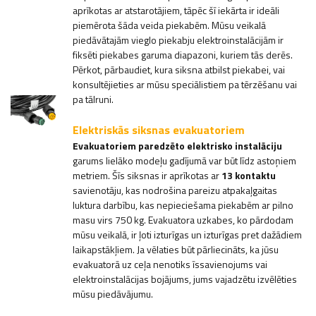
aprīkotas ar atstarotājiem, tāpēc šī iekārta ir ideāli
piemērota šāda veida piekabēm. Mūsu veikalā
piedāvātajām vieglo piekabju elektroinstalācijām ir
fiksēti piekabes garuma diapazoni, kuriem tās derēs.
Pērkot, pārbaudiet, kura siksna atbilst piekabei, vai
konsultējieties ar mūsu speciālistiem pa tērzēšanu vai
pa tālruni.
Elektriskās siksnas evakuatoriem
Evakuatoriem paredzēto elektrisko instalāciju
garums lielāko modeļu gadījumā var būt līdz astoņiem
metriem. Šīs siksnas ir aprīkotas ar
13 kontaktu
savienotāju, kas nodrošina pareizu atpakaļgaitas
luktura darbību, kas nepieciešama piekabēm ar pilno
masu virs 750 kg. Evakuatora uzkabes, ko pārdodam
mūsu veikalā, ir ļoti izturīgas un izturīgas pret dažādiem
laikapstākļiem. Ja vēlaties būt pārliecināts, ka jūsu
evakuatorā uz ceļa nenotiks īssavienojums vai
elektroinstalācijas bojājums, jums vajadzētu izvēlēties
mūsu piedāvājumu.