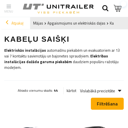
Atpakaļ
Mājas
Apgaismojums un elektriskās daļas
Kabeļu saiš
KABEĻU SAIŠĶI
Elektriskās instalācijas
automašīnu piekabēm un evakuatoriem ar 13
vai 7 kontaktu savienotāju un bajonetes spraudņiem.
Elektrības
instalācijas dažāda garuma piekabēm
daudziem populāru ražotāju
modeļiem.
Vislabākā precizitāte
kārtot
Atrasto vienumu skaits:
44
Filtrēšana