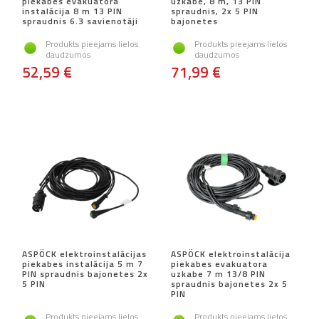
piekabes evakuatora
uzkabe, 8 m, 13 PIN
instalācija 8 m 13 PIN
spraudnis, 2x 5 PIN
spraudnis 6.3 savienotāji
bajonetes
Produkts pieejams lielos
Produkts pieejams lielos
daudzumos
daudzumos
52,59 €
71,99 €
ASPÖCK elektroinstalācijas
ASPÖCK elektroinstalācija
piekabes instalācija 5 m 7
piekabes evakuatora
PIN spraudnis bajonetes 2x
uzkabe 7 m 13/8 PIN
5 PIN
spraudnis bajonetes 2x 5
PIN
Produkts pieejams lielos
Produkts pieejams lielos