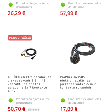
Produkts pieejams lielos
Produkts pieejams lielos
daudzumos
daudzumos
26,29 €
57,99 €
PAAUGSTINĀŠANĀ
ASPÖCK elektroinstalācijas
ProPlus 343505
piekabes vads 5,5 m 13
elektroinstalācijas
kontaktu bajonetes
piekabes vads 1,5 m 7
spraudnis 2x 7 kontaktu
kontaktu spraudnis
ASS2
Produkts pieejams lielos
Produkts pieejams lielos
daudzumos
daudzumos
50,70 €
17,89 €
63,39 €