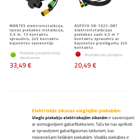
MANTES elektroinstalācija,
ASPÖCK 58-1022-087
laivas piekabes instalācija,
elektroinstalācijas
5,5 m, 13 kontaktu
piekabes vads 4,5 m 7
spraudnis, 2x5 kontaktu
kontaktu spraudnis ar
bajonetes savienotāji
bajonetes pieslēgumu 2x5
kontaktu
Produkts pieejams lielos
Produkts nav pieejams
daudzumos
33,49 €
20,49 €
Elektriskās siksnas vieglajām piekabēm
Vieglo piekabju elektriskajām siksnām
ir savienojumi
ar aizmugurējiem gabarītlukturiem. Taču tie nav aprīkoti
ar spraudņiem gabarītgaismas lukturiem, kas
nepieciešami lielākām piekabēm. Vieglās piekabes ir