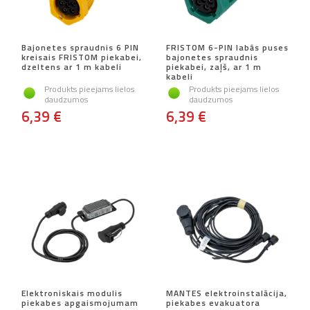
Bajonetes spraudnis 6 PIN
FRISTOM 6-PIN labās puses
kreisais FRISTOM piekabei,
bajonetes spraudnis
dzeltens ar 1 m kabeli
piekabei, zaļš, ar 1 m
kabeli
Produkts pieejams lielos
Produkts pieejams lielos
daudzumos
daudzumos
6,39 €
6,39 €
Elektroniskais modulis
MANTES elektroinstalācija,
piekabes apgaismojumam
piekabes evakuatora