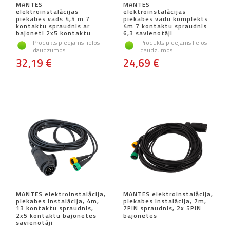
MANTES
MANTES
elektroinstalācijas
elektroinstalācijas
piekabes vads 4,5 m 7
piekabes vadu komplekts
kontaktu spraudnis ar
4m 7 kontaktu spraudnis
bajoneti 2x5 kontaktu
6,3 savienotāji
Produkts pieejams lielos
Produkts pieejams lielos
daudzumos
daudzumos
32,19 €
24,69 €
MANTES elektroinstalācija,
MANTES elektroinstalācija,
piekabes instalācija, 4m,
piekabes instalācija, 7m,
13 kontaktu spraudnis,
7PIN spraudnis, 2x 5PIN
2x5 kontaktu bajonetes
bajonetes
savienotāji