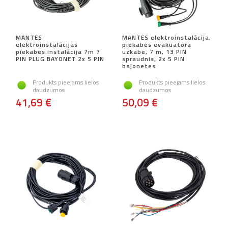
MANTES
MANTES elektroinstalācija,
elektroinstalācijas
piekabes evakuatora
piekabes instalācija 7m 7
uzkabe, 7 m, 13 PIN
PIN PLUG BAYONET 2x 5 PIN
spraudnis, 2x 5 PIN
bajonetes
Produkts pieejams lielos
Produkts pieejams lielos
daudzumos
daudzumos
41,69 €
50,09 €