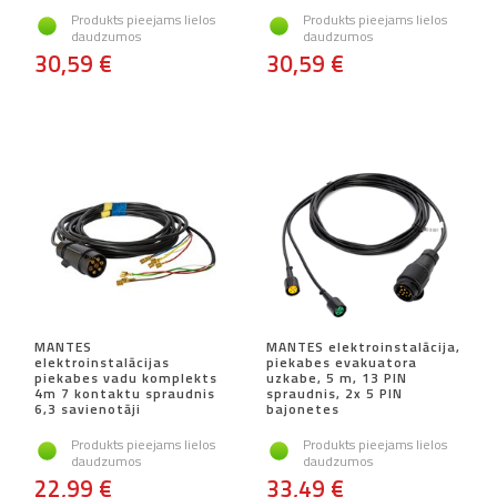
Produkts pieejams lielos
Produkts pieejams lielos
daudzumos
daudzumos
30,59 €
30,59 €
MANTES
MANTES elektroinstalācija,
elektroinstalācijas
piekabes evakuatora
piekabes vadu komplekts
uzkabe, 5 m, 13 PIN
4m 7 kontaktu spraudnis
spraudnis, 2x 5 PIN
6,3 savienotāji
bajonetes
Produkts pieejams lielos
Produkts pieejams lielos
daudzumos
daudzumos
22,99 €
33,49 €