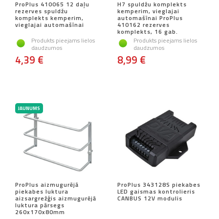
ProPlus 410065 12 daļu
H7 spuldžu komplekts
rezerves spuldžu
kemperim, vieglajai
komplekts kemperim,
automašīnai ProPlus
vieglajai automašīnai
410162 rezerves
komplekts, 16 gab.
Produkts pieejams lielos
Produkts pieejams lielos
daudzumos
daudzumos
4,39 €
8,99 €
JAUNUMS
ProPlus aizmugurējā
ProPlus 343128S piekabes
piekabes luktura
LED gaismas kontrolieris
aizsargrežģis aizmugurējā
CANBUS 12V modulis
luktura pārsegs
260x170x80mm