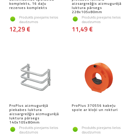
komplekts, 16 daļu
aizsargrežģis aizmugurējā
rezerves komplekts
luktura pārsegs
228x105x80mm
Produkts pieejams lielos
Produkts pieejams lielos
daudzumos
daudzumos
12,29 €
11,49 €
ProPlus aizmugurējā
ProPlus 370556 kabeļu
piekabes luktura
spole ar kloķi un rokturi
aizsargrežģis aizmugurējā
luktura pārsegs
140x105x80mm
Produkts pieejams lielos
Produkts pieejams lielos
daudzumos
daudzumos