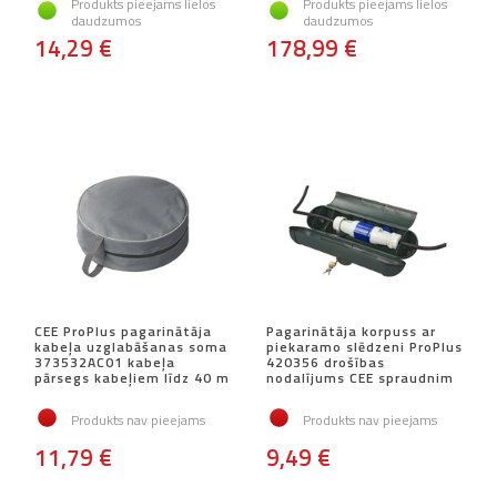
Produkts pieejams lielos
Produkts pieejams lielos
daudzumos
daudzumos
14,29 €
178,99 €
CEE ProPlus pagarinātāja
Pagarinātāja korpuss ar
kabeļa uzglabāšanas soma
piekaramo slēdzeni ProPlus
373532AC01 kabeļa
420356 drošības
pārsegs kabeļiem līdz 40 m
nodalījums CEE spraudnim
Produkts nav pieejams
Produkts nav pieejams
11,79 €
9,49 €