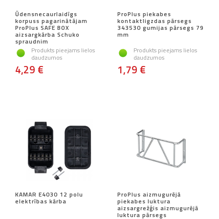
Ūdensnecaurlaidīgs
ProPlus piekabes
korpuss pagarinātājam
kontaktligzdas pārsegs
ProPlus SAFE BOX
343530 gumijas pārsegs 79
aizsargkārba Schuko
mm
spraudnim
Produkts pieejams lielos
Produkts pieejams lielos
daudzumos
daudzumos
4,29 €
1,79 €
KAMAR E4030 12 polu
ProPlus aizmugurējā
elektrības kārba
piekabes luktura
aizsargrežģis aizmugurējā
luktura pārsegs