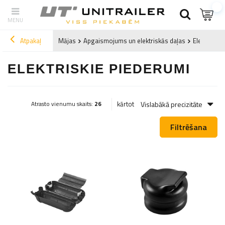
Atpakaļ
Mājas
Apgaismojums un elektriskās daļas
Elektriskie
ELEKTRISKIE PIEDERUMI
Vislabākā precizitāte
kārtot
Atrasto vienumu skaits:
26
Filtrēšana