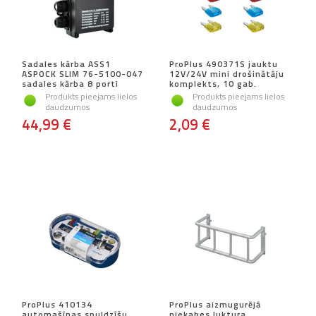
Sadales kārba ASS1
ProPlus 490371S jauktu
ASPOCK SLIM 76-5100-047
12V/24V mini drošinātāju
sadales kārba 8 porti
komplekts, 10 gab.
Produkts pieejams lielos
Produkts pieejams lielos
daudzumos
daudzumos
44,99 €
2,09 €
ProPlus 410134
ProPlus aizmugurējā
automašīnas spuldzīšu
piekabes luktura