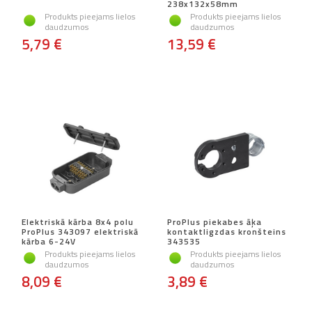
238x132x58mm
Produkts pieejams lielos
Produkts pieejams lielos
daudzumos
daudzumos
5,79 €
13,59 €
Elektriskā kārba 8x4 polu
ProPlus piekabes āķa
ProPlus 343097 elektriskā
kontaktligzdas kronšteins
kārba 6-24V
343535
Produkts pieejams lielos
Produkts pieejams lielos
daudzumos
daudzumos
8,09 €
3,89 €