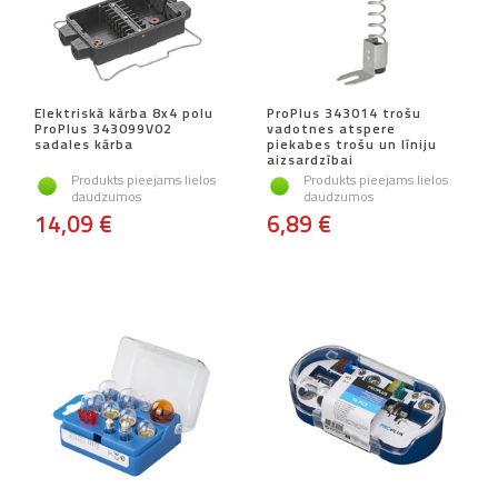
Elektriskā kārba 8x4 polu
ProPlus 343014 trošu
ProPlus 343099V02
vadotnes atspere
sadales kārba
piekabes trošu un līniju
aizsardzībai
Produkts pieejams lielos
Produkts pieejams lielos
daudzumos
daudzumos
14,09 €
6,89 €