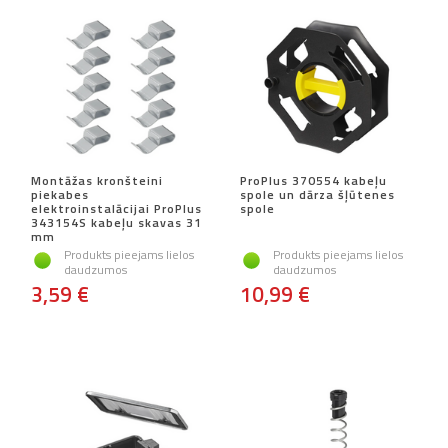
Montāžas kronšteini
ProPlus 370554 kabeļu
piekabes
spole un dārza šļūtenes
elektroinstalācijai ProPlus
spole
343154S kabeļu skavas 31
mm
Produkts pieejams lielos
Produkts pieejams lielos
daudzumos
daudzumos
3,59 €
10,99 €