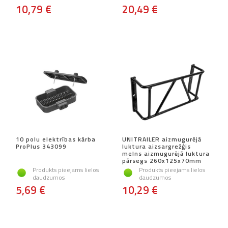
10,79 €
20,49 €
10 polu elektrības kārba
UNITRAILER aizmugurējā
ProPlus 343099
luktura aizsargrežģis
melns aizmugurējā luktura
pārsegs 260x125x70mm
Produkts pieejams lielos
Produkts pieejams lielos
daudzumos
daudzumos
5,69 €
10,29 €