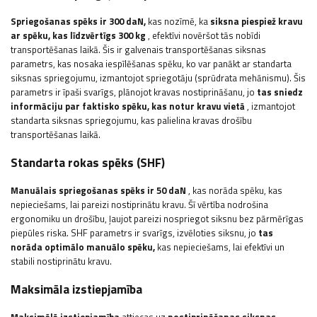
Spriegošanas spēks ir 300 daN,
kas nozīmē, ka
siksna piespiež kravu
ar spēku, kas līdzvērtīgs 300 kg
, efektīvi novēršot tās nobīdi
transportēšanas laikā. Šis ir galvenais transportēšanas siksnas
parametrs, kas nosaka iespīlēšanas spēku, ko var panākt ar standarta
siksnas spriegojumu, izmantojot spriegotāju (sprūdrata mehānismu). Šis
parametrs ir īpaši svarīgs, plānojot kravas nostiprināšanu, jo
tas sniedz
informāciju par faktisko spēku, kas notur kravu vietā
, izmantojot
standarta siksnas spriegojumu, kas palielina kravas drošību
transportēšanas laikā.
Standarta rokas spēks (SHF)
Manuālais spriegošanas spēks ir 50 daN
, kas norāda spēku, kas
nepieciešams, lai pareizi nostiprinātu kravu. Šī vērtība nodrošina
ergonomiku un drošību, ļaujot pareizi nospriegot siksnu bez pārmērīgas
piepūles riska. SHF parametrs ir svarīgs, izvēloties siksnu, jo
tas
norāda optimālo manuālo spēku,
kas nepieciešams, lai efektīvi un
stabili nostiprinātu kravu.
Maksimāla izstiepjamība