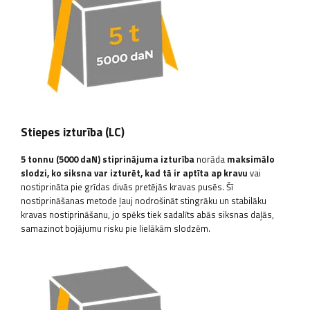
Stiepes izturība (LC)
5 tonnu (5000 daN) stiprinājuma izturība
norāda
maksimālo
slodzi, ko siksna var izturēt, kad tā ir aptīta ap kravu
vai
nostiprināta pie grīdas divās pretējās kravas pusēs. Šī
nostiprināšanas metode ļauj nodrošināt stingrāku un stabilāku
kravas nostiprināšanu, jo spēks tiek sadalīts abās siksnas daļās,
samazinot bojājumu risku pie lielākām slodzēm.