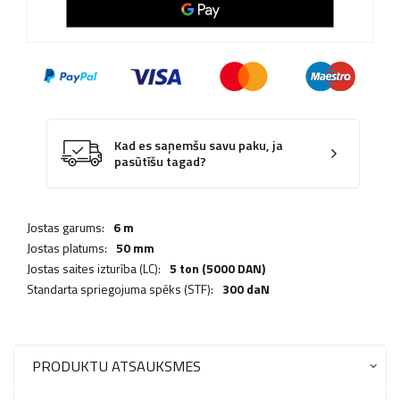
Kad es saņemšu savu paku, ja
pasūtīšu tagad?
Jostas garums:
6 m
Jostas platums:
50 mm
Jostas saites izturība (LC):
5 ton (5000 DAN)
Standarta spriegojuma spēks (STF):
300 daN
PRODUKTU ATSAUKSMES