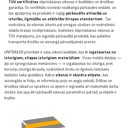
TÜV sertificētas
stiprināšanas siksnas ir kvalitātes un drošības
garantija. Šo sertifikātu izsniedz neatkarīga pārbaudes iestāde, un
tas apstiprina, ka produkts ir rūpīgi
pārbaudīts attiecībā uz
izturību, ilgmūžību un atbilstību Eiropas standartiem
. Tas
nodrošina, ka siksnas izturēs pat smagas slodzes un nodrošinās
stabilu kravas nostiprināšanu. Izvēloties stiprināšanas siksnas ar
TÜV marķējumu, jūs ieguldāt pārbaudītā produktā, kas palielina
transporta drošību un aizsargā pārvadājamās preces.
UNITRAILER prioritāte ir savu siksnu kvalitāte, kas
ir izgatavotas no
izturīgiem, stiepes izturīgiem materiāliem
. Visas metāla detaļas —
āķi un spriegošanas mehānisms — ir izgatavotas no izturīga, pret
koroziju izturīga tērauda, nodrošinot drošu un ilgstošu lietošanu
dažādos laika apstākļos. Katrai
siksnai ir skaidra etiķete
, kas
aizsargāta ar foliju, ar informāciju poļu un angļu valodā. Ērtības un
drošības labad uz sprādzes un āķiem ir iegravēta arī maksimālā darba
slodze, kas ļauj ātri pārbaudīt siksnas parametrus pat tad, ja etiķete ir
bojāta.