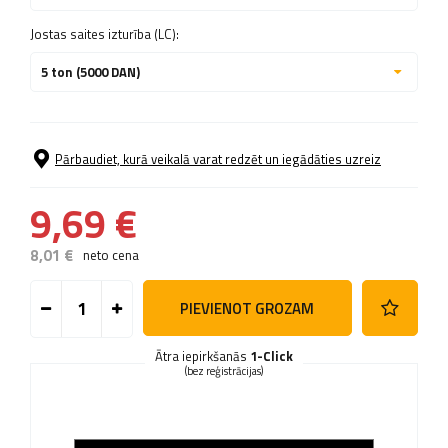
Jostas saites izturība (LC):
5 ton (5000 DAN)
Pārbaudiet, kurā veikalā varat redzēt un iegādāties uzreiz
9,69 €
8,01 €
neto cena
PIEVIENOT GROZAM
Ātra iepirkšanās
1-Click
(bez reģistrācijas)