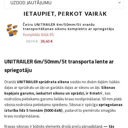
UZDOD JAUTĀJUMU
IETAUPIET, PĒRKOT VAIRĀK
Četru UNITRAILER 6m/50mm/5t oranžu
transportēšanas siksnu komplekts ar spriegotāju
Komplektā lētāk 6%
38,76 €
36,40 €
UNITRAILER 6m/50mm/5t transporta lente ar
spriegotāju
Oranžā
UNITRAILER sprūdrata siksna
sastāv no divām daļām: īsākās
daļas ar sprūdratu un āķi un garākās daļas ar siksnu un āķi.
Siksnas
kopējais garums, ieskaitot siksnu un sprādzi, ir 6 metri
, kas
nodrošina pietiekamu garumu lielāku kravu nostiprināšanai. 50 mm platā
siksna nodrošina pietiekamu spiedienu. Siksnai ir spēcīga
spriegošanas
izturība līdz 5 tonnām (5000 daN)
, padarot to piemērotu smagāku
kravu nostiprināšanai.
Kravas siksnas ir būtisks elements drošā preču pārvadāšanā
— tās