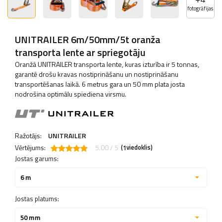
fotogrāfijas
UNITRAILER 6m/50mm/5t oranža
transporta lente ar spriegotāju
Oranžā UNITRAILER transporta lente, kuras izturība ir 5 tonnas,
garantē drošu kravas nostiprināšanu un nostiprināšanu
transportēšanas laikā. 6 metrus gara un 50 mm plata josta
nodrošina optimālu spiediena virsmu.
Ražotājs:
UNITRAILER
Vērtējums:
5.00 / 5
(
viedoklis)
1
Jostas garums:
6 m
Jostas platums:
50 mm