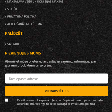
MAKSĀJUMA VEIDI UN KOMISIJAS MAKSAS
STATŪTI
PRIVĀTUMA POLITIKA
ATTEIKŠANĀS NO LĪGUMA
PALĪDZĒT
SASKARE
PIEVIENOJIES MUMS
Abonējiet mūsu biļetenu, lai pastāvīgi saņemtu informāciju par
jauniem produktiem un akcijām.
PIERAKSTĪTIES
Es vēlos saņemt e-pasta biļetenu. Es piekrītu savu personas datu
apstrādei mārketinga nolūkos saskaņā ar
Privātuma politika