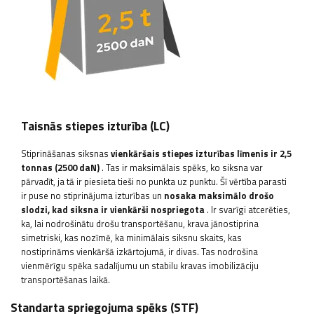
Taisnās stiepes izturība (LC)
Stiprināšanas siksnas
vienkāršais stiepes izturības līmenis ir 2,5
tonnas (2500 daN)
. Tas ir maksimālais spēks, ko siksna var
pārvadīt, ja tā ir piesieta tieši no punkta uz punktu. Šī vērtība parasti
ir puse no stiprinājuma izturības un
nosaka maksimālo drošo
slodzi, kad siksna ir vienkārši nospriegota
. Ir svarīgi atcerēties,
ka, lai nodrošinātu drošu transportēšanu, krava jānostiprina
simetriski, kas nozīmē, ka minimālais siksnu skaits, kas
nostiprināms vienkāršā izkārtojumā, ir divas. Tas nodrošina
vienmērīgu spēka sadalījumu un stabilu kravas imobilizāciju
transportēšanas laikā.
Standarta spriegojuma spēks (STF)