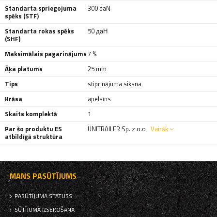
Standarta spriegojuma
300 daN
spēks (STF)
Standarta rokas spēks
50 даН
(SHF)
Maksimālais pagarinājums
7 %
Āķa platums
25 mm
Tips
stiprinājuma siksna
Krāsa
apelsīns
Skaits komplektā
1
Par šo produktu ES
UNITRAILER Sp. z o.o
Vairāk
atbildīgā struktūra
MANS PASŪTĪJUMS
PASŪTĪJUMA STATUSS
SŪTĪJUMA IZSEKOŠANA