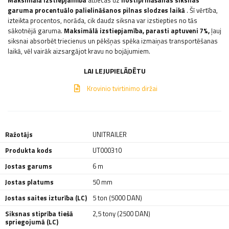
Maksimālā izstiepjamība
attiecas uz
nostiprināšanas siksnas
garuma procentuālo palielināšanos pilnas slodzes laikā
. Šī vērtība,
izteikta procentos, norāda, cik daudz siksna var izstiepties no tās
sākotnējā garuma.
Maksimālā izstiepjamība, parasti aptuveni 7%,
ļauj
siksnai absorbēt triecienus un pēkšņas spēka izmaiņas transportēšanas
laikā, vēl vairāk aizsargājot kravu no bojājumiem.
LAI LEJUPIELĀDĒTU
Krovinio tvirtinimo diržai
Ražotājs
UNITRAILER
Produkta kods
UT000310
Jostas garums
6 m
Jostas platums
50 mm
Jostas saites izturība (LC)
5 ton (5000 DAN)
Siksnas stiprība tiešā
2,5 tony (2500 DAN)
spriegojumā (LC)