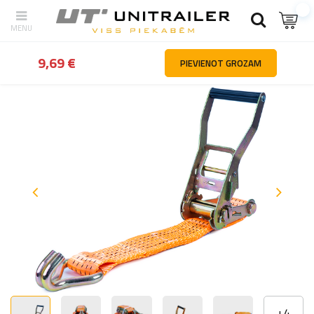
Atpakaļ
Mājas
Kravas nostiprināšana
Kravas nostiprināšanas si
9,69 €
PIEVIENOT GROZAM
+
4