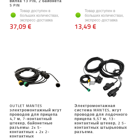
вилка 13 PIN, 2 байонета
5 PIN
Товар доступен в
Товар доступен в
больших количествах,
больших количествах,
экспресс-доставка
экспресс-доставка
37,09 €
13,49 €
OUTLET MANTES
Электромонтажная
электромонтажный жгут
система MANTES, жгут
проводов для прицепа
проводов для лодочного
4,7 м, 7-контактный
прицепа 9,57 м, 13-
штекер, байонетные
контактный штекер, 2 5-
разъемы: 2x 5-
контактных штырьковых
контактных + 2x 2-
разъема.
контактных