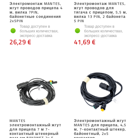
Электромонтаж MANTES,
Электромонтаж MANTES,
жгут проводов прицепа 4
жгут проводов для
м, вилка 7PIN,
тягача с прицепом, 5,5 м,
байонетные соединения
вилка 13 PIN, 2 байонета
2x5PIN
5 PIN
Товар доступен в
Товар доступен в
больших количествах,
больших количествах,
экспресс-доставка
экспресс-доставка
26,29 €
41,69 €
MANTES
Электромонтажный жгут
электромонтажный жгут
MANTES для прицепа, 4,5
для прицепа 7 м 7-
м, 7-контактный штекер,
контактный штекерный
байонетный, 2x5
разъем BAYONET 2x 5-
контактов