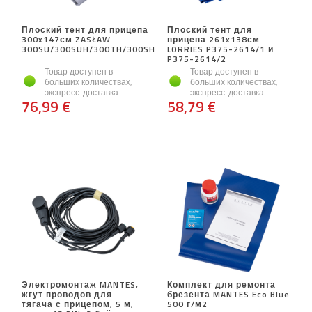
Плоский тент для прицепа
Плоский тент для
300x147см ZASŁAW
прицепа 261x138см
300SU/300SUH/300TH/300SH
LORRIES P375-2614/1 и
P375-2614/2
Товар доступен в
Товар доступен в
больших количествах,
больших количествах,
экспресс-доставка
экспресс-доставка
76,99 €
58,79 €
Электромонтаж MANTES,
Комплект для ремонта
жгут проводов для
брезента MANTES Eco Blue
тягача с прицепом, 5 м,
500 г/м2