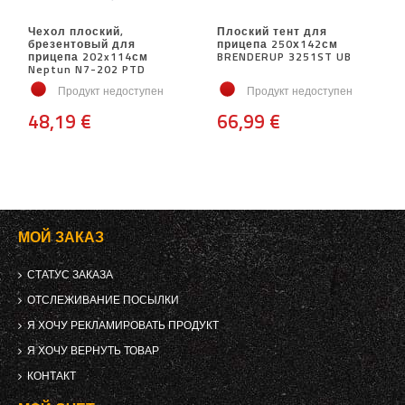
Чехол плоский,
Плоский тент для
брезентовый для
прицепа 250х142см
прицепа 202x114см
BRENDERUP 3251ST UB
Neptun N7-202 PTD
Продукт недоступен
Продукт недоступен
48,19 €
66,99 €
МОЙ ЗАКАЗ
СТАТУС ЗАКАЗА
ОТСЛЕЖИВАНИЕ ПОСЫЛКИ
Я ХОЧУ РЕКЛАМИРОВАТЬ ПРОДУКТ
Я ХОЧУ ВЕРНУТЬ ТОВАР
КОНТАКТ