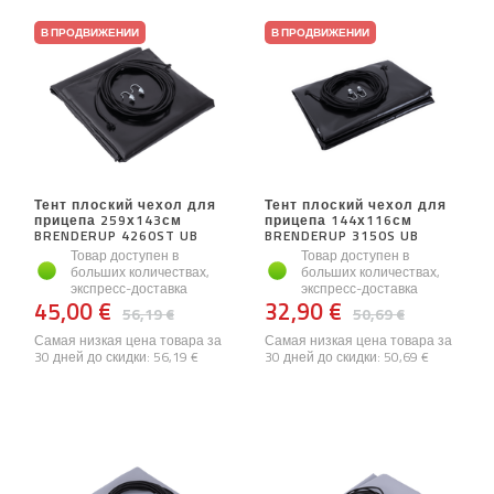
В ПРОДВИЖЕНИИ
В ПРОДВИЖЕНИИ
Тент плоский чехол для
Тент плоский чехол для
прицепа 259х143см
прицепа 144х116см
BRENDERUP 4260ST UB
BRENDERUP 3150S UB
Товар доступен в
Товар доступен в
больших количествах,
больших количествах,
экспресс-доставка
экспресс-доставка
45,00 €
32,90 €
56,19 €
50,69 €
Самая низкая цена товара за
Самая низкая цена товара за
30 дней до скидки:
56,19 €
30 дней до скидки:
50,69 €