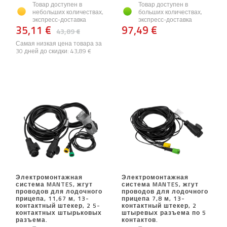
Товар доступен в
Товар доступен в
небольших количествах,
больших количествах,
экспресс-доставка
экспресс-доставка
35,11 €
97,49 €
43,89 €
Самая низкая цена товара за
30 дней до скидки:
43,89 €
Электромонтажная
Электромонтажная
система MANTES, жгут
система MANTES, жгут
проводов для лодочного
проводов для лодочного
прицепа, 11,67 м, 13-
прицепа 7,8 м, 13-
контактный штекер, 2 5-
контактный штекер, 2
контактных штырьковых
штыревых разъема по 5
разъема.
контактов.