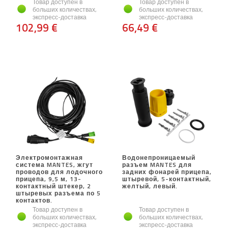
Товар доступен в
Товар доступен в
больших количествах,
больших количествах,
экспресс-доставка
экспресс-доставка
102,99 €
66,49 €
Электромонтажная
Водонепроницаемый
система MANTES, жгут
разъем MANTES для
проводов для лодочного
задних фонарей прицепа,
прицепа, 9,5 м, 13-
штыревой, 5-контактный,
контактный штекер, 2
желтый, левый.
штыревых разъема по 5
контактов.
Товар доступен в
Товар доступен в
больших количествах,
больших количествах,
экспресс-доставка
экспресс-доставка