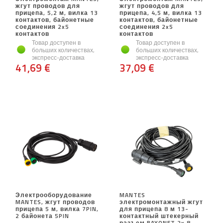
жгут проводов для
жгут проводов для
прицепа, 5,2 м, вилка 13
прицепа, 4,5 м, вилка 13
контактов, байонетные
контактов, байонетные
соединения 2x5
соединения 2x5
контактов
контактов
Товар доступен в
Товар доступен в
больших количествах,
больших количествах,
экспресс-доставка
экспресс-доставка
41,69 €
37,09 €
Электрооборудование
MANTES
MANTES, жгут проводов
электромонтажный жгут
прицепа 5 м, вилка 7PIN,
для прицепа 8 м 13-
2 байонета 5PIN
контактный штекерный
разъем BAYONET 2x 8-