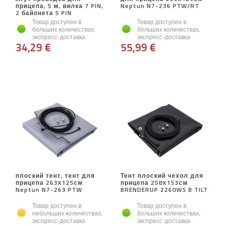
прицепа, 5 м, вилка 7 PIN,
Neptun N7-236 PTW/RT
2 байонета 5 PIN
Товар доступен в
Товар доступен в
больших количествах,
больших количествах,
экспресс-доставка
экспресс-доставка
34,29 €
55,99 €
плоский тент, тент для
Тент плоский чехол для
прицепа 263х125см
прицепа 258х153см
Neptun N7-263 PTW
BRENDERUP 2260WS B TILT
Товар доступен в
Товар доступен в
небольших количествах,
больших количествах,
экспресс-доставка
экспресс-доставка