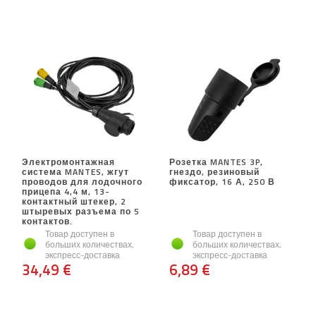
Электромонтажная
Розетка MANTES 3P,
система MANTES, жгут
гнездо, резиновый
проводов для лодочного
фиксатор, 16 А, 250 В
прицепа 4,4 м, 13-
контактный штекер, 2
штыревых разъема по 5
контактов.
Товар доступен в
Товар доступен в
больших количествах,
больших количествах,
экспресс-доставка
экспресс-доставка
34,49 €
6,89 €