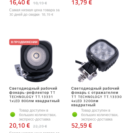
16,40 €
13,79 €
18,19 €
Самая низкая цена товара за
30 дней до скидки:
18,19 €
В ПРОДВИЖЕНИИ
Светодиодный рабочий
Светодиодный рабочий
фонарь-рефлектор TT
фонарь с отражателем
TECHNOLOGY TT.13331
TT TECHNOLOGY TT.13330
1xLED 800лм квадратный
4xLED 3200лм
квадратный
Товар доступен в
Товар доступен в
больших количествах,
больших количествах,
экспресс-доставка
экспресс-доставка
20,10 €
52,59 €
22,29 €