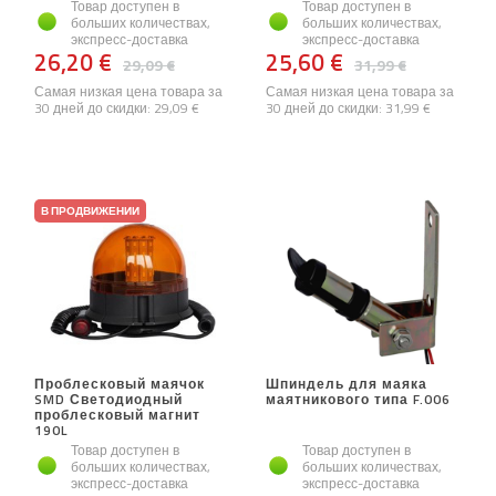
Товар доступен в
Товар доступен в
больших количествах,
больших количествах,
экспресс-доставка
экспресс-доставка
26,20 €
25,60 €
29,09 €
31,99 €
Самая низкая цена товара за
Самая низкая цена товара за
30 дней до скидки:
29,09 €
30 дней до скидки:
31,99 €
В ПРОДВИЖЕНИИ
Проблесковый маячок
Шпиндель для маяка
SMD Светодиодный
маятникового типа F.006
проблесковый магнит
190L
Товар доступен в
Товар доступен в
больших количествах,
больших количествах,
экспресс-доставка
экспресс-доставка