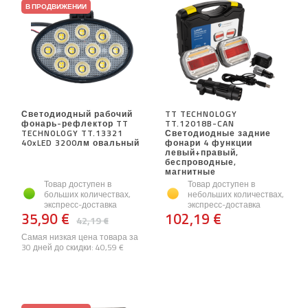
В ПРОДВИЖЕНИИ
Светодиодный рабочий
TT TECHNOLOGY
фонарь-рефлектор TT
TT.12018B-CAN
TECHNOLOGY TT.13321
Светодиодные задние
40xLED 3200лм овальный
фонари 4 функции
левый+правый,
беспроводные,
магнитные
Товар доступен в
Товар доступен в
больших количествах,
небольших количествах,
экспресс-доставка
экспресс-доставка
35,90 €
102,19 €
42,19 €
Самая низкая цена товара за
30 дней до скидки:
40,59 €