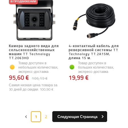
В ПРОДВИЖЕНИИ
Камера заднего вида для
4-контактный кабель для
сельскохозяйственных
реверсивной системы TT
машин TT Technology
Technology TT.2A15M,
TT.2063HD
длина 15 м.
Товар доступен в
Товар доступен в
небольших количествах,
больших количествах,
экспресс-доставка
экспресс-доставка
95,60 €
19,99 €
106,19 €
Самая низкая цена товара за
30 дней до скидки:
100,90 €
1
2
Следующая Страница