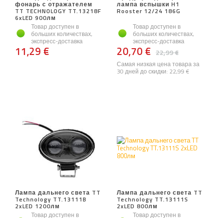
фонарь с отражателем
лампа вспышки H1
TT TECHNOLOGY TT.13218F
Rooster 12/24 186G
6xLED 900лм
Товар доступен в
Товар доступен в
больших количествах,
больших количествах,
экспресс-доставка
экспресс-доставка
11,29 €
20,70 €
22,99 €
Самая низкая цена товара за
30 дней до скидки:
22,99 €
Лампа дальнего света TT
Лампа дальнего света TT
Technology TT.13111B
Technology TT.13111S
2xLED 1200лм
2xLED 800лм
Товар доступен в
Товар доступен в