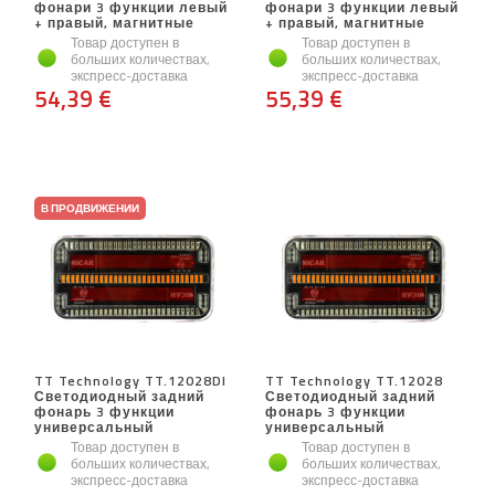
фонари 3 функции левый
фонари 3 функции левый
+ правый, магнитные
+ правый, магнитные
Товар доступен в
Товар доступен в
больших количествах,
больших количествах,
экспресс-доставка
экспресс-доставка
54,39 €
55,39 €
В ПРОДВИЖЕНИИ
TT Technology TT.12028DI
TT Technology TT.12028
Светодиодный задний
Светодиодный задний
фонарь 3 функции
фонарь 3 функции
универсальный
универсальный
Товар доступен в
Товар доступен в
больших количествах,
больших количествах,
экспресс-доставка
экспресс-доставка