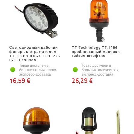
Светодиодный рабочий
TT Technology TT.1486
фонарь с отражателем
проблесковый маячок с
TT TECHNOLOGY TT.13225
гибким штифтом
8xLED 1900лм
Товар доступен в
Товар доступен в
больших количествах,
больших количествах,
экспресс-доставка
экспресс-доставка
16,59 €
26,29 €