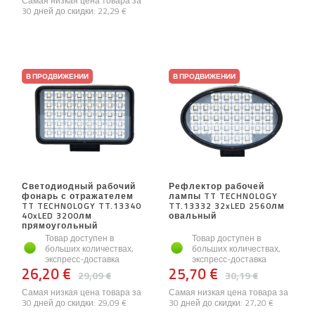
Самая низкая цена товара за
30 дней до скидки:
22,29 €
В ПРОДВИЖЕНИИ
В ПРОДВИЖЕНИИ
Светодиодный рабочий
Рефлектор рабочей
фонарь с отражателем
лампы TT TECHNOLOGY
TT TECHNOLOGY TT.13340
TT.13332 32xLED 2560лм
40xLED 3200лм
овальный
прямоугольный
Товар доступен в
Товар доступен в
больших количествах,
больших количествах,
экспресс-доставка
экспресс-доставка
26,20 €
25,70 €
29,09 €
30,19 €
Самая низкая цена товара за
Самая низкая цена товара за
30 дней до скидки:
29,09 €
30 дней до скидки:
27,20 €