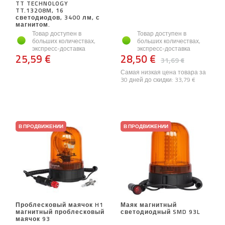
TT TECHNOLOGY
TT.13208M, 16
светодиодов, 3400 лм, с
магнитом.
Товар доступен в
Товар доступен в
больших количествах,
больших количествах,
экспресс-доставка
экспресс-доставка
25,59 €
28,50 €
31,69 €
Самая низкая цена товара за
30 дней до скидки:
33,79 €
В ПРОДВИЖЕНИИ
В ПРОДВИЖЕНИИ
Проблесковый маячок H1
Маяк магнитный
магнитный проблесковый
светодиодный SMD 93L
маячок 93