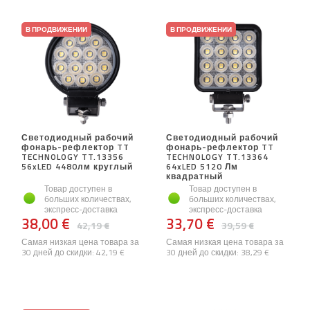
В ПРОДВИЖЕНИИ
В ПРОДВИЖЕНИИ
Светодиодный рабочий
Светодиодный рабочий
фонарь-рефлектор TT
фонарь-рефлектор TT
TECHNOLOGY TT.13356
TECHNOLOGY TT.13364
56xLED 4480лм круглый
64xLED 5120 Лм
квадратный
Товар доступен в
Товар доступен в
больших количествах,
больших количествах,
экспресс-доставка
экспресс-доставка
38,00 €
33,70 €
42,19 €
39,59 €
Самая низкая цена товара за
Самая низкая цена товара за
30 дней до скидки:
42,19 €
30 дней до скидки:
38,29 €