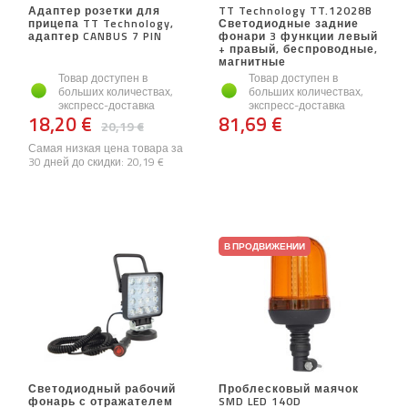
Адаптер розетки для
TT Technology TT.12028B
прицепа TT Technology,
Светодиодные задние
адаптер CANBUS 7 PIN
фонари 3 функции левый
+ правый, беспроводные,
магнитные
Товар доступен в
Товар доступен в
больших количествах,
больших количествах,
экспресс-доставка
экспресс-доставка
18,20 €
81,69 €
20,19 €
Самая низкая цена товара за
30 дней до скидки:
20,19 €
В ПРОДВИЖЕНИИ
Светодиодный рабочий
Проблесковый маячок
фонарь с отражателем
SMD LED 140D