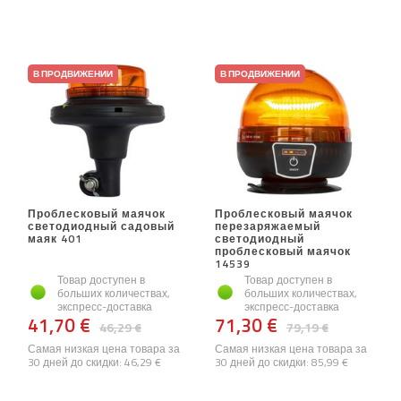
В ПРОДВИЖЕНИИ
В ПРОДВИЖЕНИИ
Проблесковый маячок
Проблесковый маячок
светодиодный садовый
перезаряжаемый
маяк 401
светодиодный
проблесковый маячок
14539
Товар доступен в
Товар доступен в
больших количествах,
больших количествах,
экспресс-доставка
экспресс-доставка
41,70 €
71,30 €
46,29 €
79,19 €
Самая низкая цена товара за
Самая низкая цена товара за
30 дней до скидки:
46,29 €
30 дней до скидки:
85,99 €