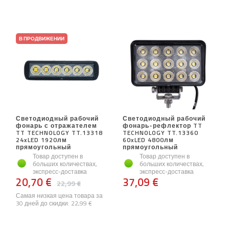
В ПРОДВИЖЕНИИ
Светодиодный рабочий
Светодиодный рабочий
фонарь с отражателем
фонарь-рефлектор TT
TT TECHNOLOGY TT.13318
TECHNOLOGY TT.13360
24xLED 1920лм
60xLED 4800лм
прямоугольный
прямоугольный
Товар доступен в
Товар доступен в
больших количествах,
больших количествах,
экспресс-доставка
экспресс-доставка
20,70 €
37,09 €
22,99 €
Самая низкая цена товара за
30 дней до скидки:
22,99 €