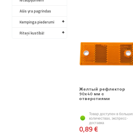
ietaupījumiem
Ašis yra pagrindas
Kempinga piederumi
Riteņi kustībā!
Желтый рефлектор
90х40 мм с
отверстиями
Товар доступен в больши
количествах, экспресс-
доставка
0,89 €