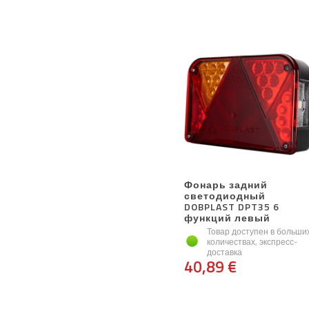
Фонарь задний
светодиодный
DOBPLAST DPT35 6
функций левый
Товар доступен в больши
количествах, экспресс-
доставка
40,89 €