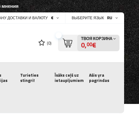
 мнения
€
RU
АНУ ДОСТАВКИ И ВАЛЮТУ
ВЫБЕРИТЕ ЯЗЫК
ТВОЯ КОРЗИНА
0,
€
(0)
00
s
Turieties
Īsāks ceļš uz
Ašis yra
ijas
stingri!
ietaupījumiem
pagrindas