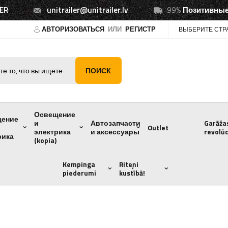
ER
unitrailer@unitrailer.lv
99%
Позитивные
АВТОРИЗОВАТЬСЯ
ИЛИ
РЕГИСТР
ВЫБЕРИТЕ СТР
ПОИСК
Освещение
щение
и
Автозапчасти
Garāža
Outlet
электрика
и аксессуары
revolūc
рика
(kopia)
Kempinga
Riteņi
piederumi
kustībā!