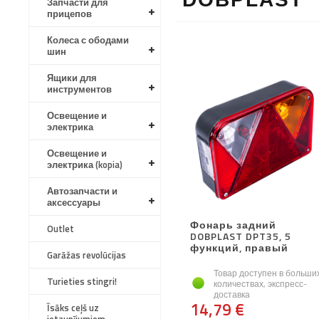
Запчасти для
прицепов
Колеса с ободами
шин
Ящики для
инструментов
Освещение и
электрика
Освещение и
электрика (kopia)
Автозапчасти и
аксессуары
Фонарь задний
Outlet
DOBPLAST DPT35, 5
функций, правый
Garāžas revolūcijas
Товар доступен в больши
Turieties stingri!
количествах, экспресс-
доставка
14,79 €
Īsāks ceļš uz