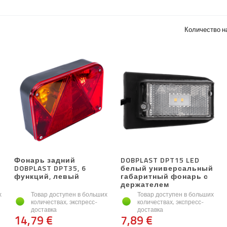
Количество н
Фонарь задний
DOBPLAST DPT15 LED
DOBPLAST DPT35, 6
белый универсальный
функций, левый
габаритный фонарь с
держателем
х
Товар доступен в больших
Товар доступен в больших
количествах, экспресс-
количествах, экспресс-
доставка
доставка
14,79 €
7,89 €