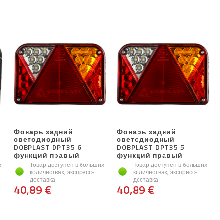
Фонарь задний
Фонарь задний
светодиодный
светодиодный
DOBPLAST DPT35 6
DOBPLAST DPT35 5
функций правый
функций правый
х
Товар доступен в больших
Товар доступен в больших
количествах, экспресс-
количествах, экспресс-
доставка
доставка
40,89 €
40,89 €