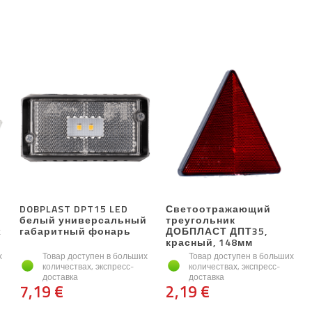
DOBPLAST DPT15 LED
Светоотражающий
белый универсальный
треугольник
х
габаритный фонарь
ДОБПЛАСТ ДПТ35,
красный, 148мм
х
Товар доступен в больших
Товар доступен в больших
количествах, экспресс-
количествах, экспресс-
доставка
доставка
7,19 €
2,19 €