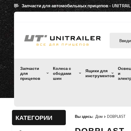
Запчасти для автомобильных прицепов - UNITRAIL
Запчасти
Колеса с
Осве
Ящики для
для
ободами
и
инструментов
прицепов
шин
элект
КАТЕГОРИИ
Вы здесь:
Дом
DOBPLAST
DOBPLAST