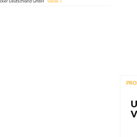
ecker Deutschland GmbH
Vairāk
PRO
U
V