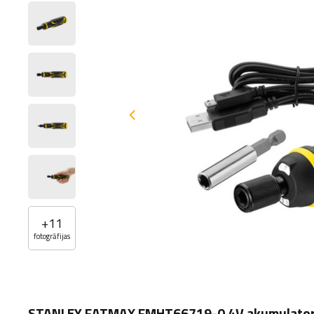
+
11
fotogrāfijas
STANLEY FATMAX
FMHT66719-0
4V akumulator