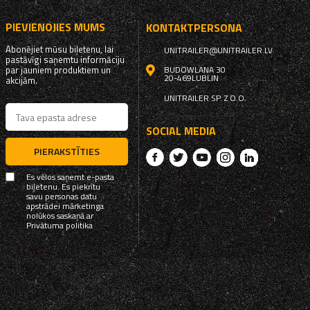
PIEVIENOJIES MUMS
KONTAKTPERSONA
Abonējiet mūsu biļetenu, lai
UNITRAILER@UNITRAILER.LV
pastāvīgi saņemtu informāciju
par jauniem produktiem un
BUDOWLANA 30
20-469
LUBLIN
akcijām.
UNITRAILER SP. Z O.O.
SOCIAL MEDIA
PIERAKSTĪTIES
Es vēlos saņemt e-pasta
biļetenu. Es piekrītu
savu personas datu
apstrādei mārketinga
nolūkos saskaņā ar
Privātuma politika