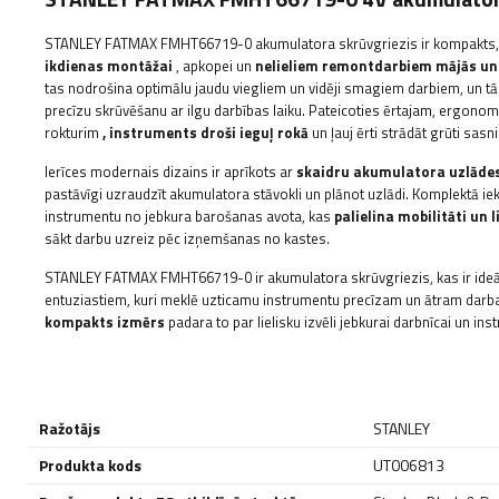
STANLEY FATMAX FMHT66719-0 akumulatora skrūvgriezis ir kompakts,
ikdienas montāžai
, apkopei un
nelieliem remontdarbiem mājās un
tas nodrošina optimālu jaudu viegliem un vidēji smagiem darbiem, un 
precīzu skrūvēšanu ar ilgu darbības laiku. Pateicoties ērtajam, ergo
rokturim
, instruments droši ieguļ rokā
un ļauj ērti strādāt grūti sas
Ierīces modernais dizains ir aprīkots ar
skaidru akumulatora uzlādes
pastāvīgi uzraudzīt akumulatora stāvokli un plānot uzlādi. Komplektā ie
instrumentu no jebkura barošanas avota, kas
palielina mobilitāti un
sākt darbu uzreiz pēc izņemšanas no kastes.
STANLEY FATMAX FMHT66719-0 ir akumulatora skrūvgriezis, kas ir ideāl
entuziastiem, kuri meklē uzticamu instrumentu precīzam un ātram dar
kompakts izmērs
padara to par lielisku izvēli jebkurai darbnīcai un ins
Ražotājs
STANLEY
Produkta kods
UT006813