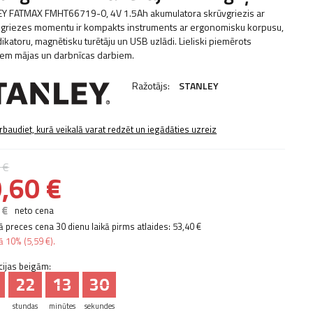
Y FATMAX FMHT66719-0, 4V 1.5Ah akumulatora skrūvgriezis ar
griezes momentu ir kompakts instruments ar ergonomisku korpusu,
ikatoru, magnētisku turētāju un USB uzlādi. Lieliski piemērots
iem mājas un darbnīcas darbiem.
Ražotājs:
STANLEY
rbaudiet, kurā veikalā varat redzēt un iegādāties uzreiz
 €
,60 €
 €
neto cena
 preces cena 30 dienu laikā pirms atlaides:
53,40 €
bā
10%
(
5,59 €
).
cijas beigām:
22
13
29
stundas
minūtes
sekundes