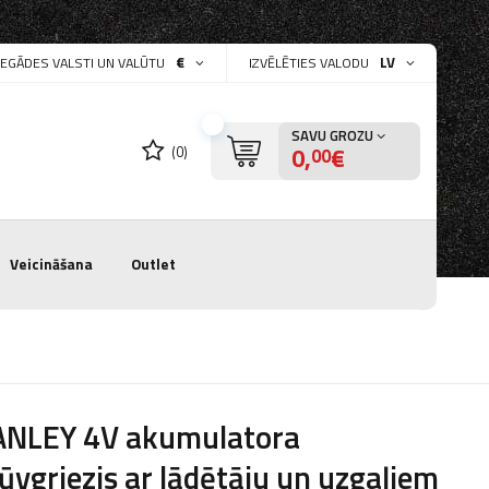
€
LV
PIEGĀDES VALSTI UN VALŪTU
IZVĒLĒTIES VALODU
SAVU GROZU
0,
€
(0)
00
Veicināšana
Outlet
ANLEY 4V akumulatora
ūvgriezis ar lādētāju un uzgaļiem