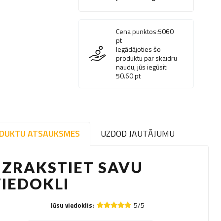
Cena punktos:
5060
pt
Iegādājoties šo
produktu par skaidru
naudu, jūs iegūsit:
50.60
pt
DUKTU ATSAUKSMES
UZDOD JAUTĀJUMU
ZRAKSTIET SAVU
IEDOKLI
5/5
Jūsu viedoklis: