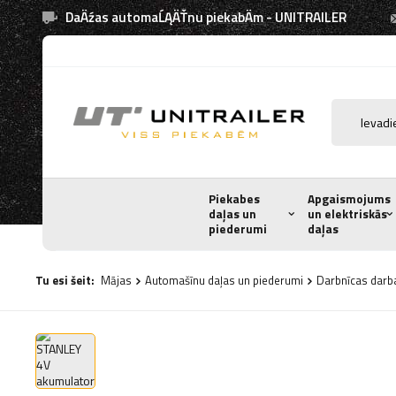
DaÄźas automaĹĄÄŤnu piekabÄm - UNITRAILER
Piekabes
Apgaismojums
daļas un
un elektriskās
piederumi
daļas
Tu esi šeit:
Mājas
Automašīnu daļas un piederumi
Darbnīcas darba