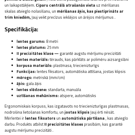
un laikapstākļiem.
Ciparu centrālā atrašanās vieta
uz mērīšanas
skalas atvieglo nolasīšanu, un
mērīšanas āķis, kas piestiprināts ar
trim kniedēm,
ļauj veikt precīzus iekšējos un ārējos mērījumus
.
Specifikācija:
lentes garums:
8 metri
lentes platums:
25 mm
II precizitātes klase —
garantē augstu mērījumu precizitāti
lentes materiāls:
tērauds, kas pārklāts ar polimēru aizsargslāni
korpusa materiāls:
plastmasa, triecienizturīgs
Funkcijas:
lentes fiksators, automātiska attīšana, jostas klipsis
mērogs:
metriskā (mm/cm)
āķis:
gala āķis
lentes slēdzene:
standarta, manuāla
uztīšanas mehānisms:
atspere, automātisks
Ergonomiskais korpuss, kas izgatavots no triecienizturīgas plastmasas,
nodrošina lietošanas komfortu, un
jostas klipsis
ļauj ērti nēsāt.
Mērlentei ir
lentes fiksators
un
automātiska pārtīšana
, kas atvieglo
darbu.
Produkts atbilst
II precizitātes klases
prasībām, kas garantē
augstu mērījumu precizitāti
.