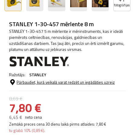
fotogrāfijas
STANLEY 1-30-457 mērlente 8 m
STANLEY 1-30-457 5 m mērlente ir mērinstruments, kas ir ideāli
piemērots celtniecības, renovācijas, galdniecības un
uzstādīšanas darbiem. Tas ļauj ātri, precīzi un ērti izmērīt garumu,
platumu un attālumu uz jebkuras virsmas.
Ražotājs:
STANLEY
Pārbaudiet, kurā veikalā varat redzēt un iegādāties uzreiz
8,69 €
7,80 €
6,45 €
neto cena
Zemākā preces cena 30 dienu laikā pirms atlaides:
7,80 €
tu glabā
10%
(
0,89 €
).