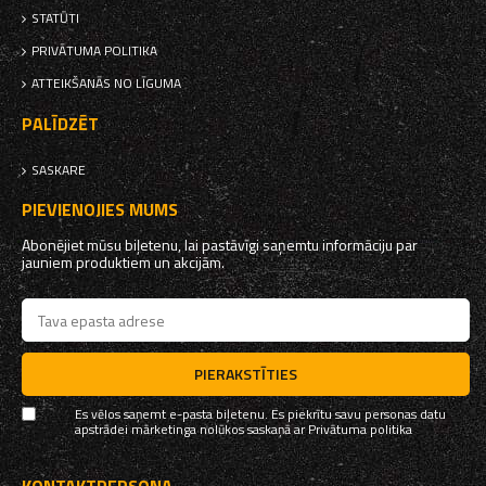
STATŪTI
PRIVĀTUMA POLITIKA
ATTEIKŠANĀS NO LĪGUMA
PALĪDZĒT
SASKARE
PIEVIENOJIES MUMS
Abonējiet mūsu biļetenu, lai pastāvīgi saņemtu informāciju par
jauniem produktiem un akcijām.
PIERAKSTĪTIES
Es vēlos saņemt e-pasta biļetenu. Es piekrītu savu personas datu
apstrādei mārketinga nolūkos saskaņā ar
Privātuma politika