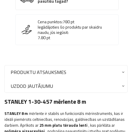
pasūtīšu tagad?
Cena punktos:
780
pt
Iegādājoties šo produktu par skaidru
naudu, jūs iegūsit:
7.80
pt
PRODUKTU ATSAUKSMES
UZDOD JAUTĀJUMU
STANLEY 1-30-457 mērlente 8 m
STANLEY 8 m
mērlente ir stabils un funkcionāls mērinstruments, kas ir
ideāli piemērots celtniecības, renovācijas, galdniecības un uzstādīšanas
darbiem.
Aprīkots ar
25 mm platu tērauda lenti
, kas pārklāta ar
polimēra aizsargslāni
, nodrošina paaugstinātu izturību pret nodilumu