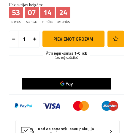
Līdz akcijas beigām:
53
07
14
23
dienas
stundas
minūtes
sekundes
PIEVIENOT GROZAM
Ātra iepirkšanās
1-Click
(bez reģistrācijas)
Kad es saņemšu savu paku, ja