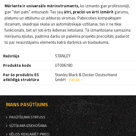
Mērlente ir universāls mērinstruments,
ko izmanto gan profesionāļi,
gan "dari pats" entuziasti. Tas ļauj
ātri, precīzi un ērti izmērīt
garumu,
platumu un attālumu uz jebkuras virsmas. Pateicoties kompaktajam
dizainam, skaidrajai skalai un automātiskajai uztīšanai, tas ir ne tikai
funkcionāls, bet arī ļoti ērts ikdienas lietošanā. Tā izmantošana samazina
mērījumu kļūdas, paātrina darbu un palielina projektu precizitāti, padarot
to par neaizstājamu elementu katrā darbnīcā un būvlaukumā.
Ražotājs
STANLEY
Produkta kods
UT006780
Par šo produktu ES
Stanley Black & Decker Deutschland
atbildīgā struktūra
GmbH
Vairāk
MANS PASŪTĪJUMS
PASŪTĪJUMA STATUSS
SŪTĪJUMA IZSEKOŠANA
VĒLOS REKLAMĒT PRECI