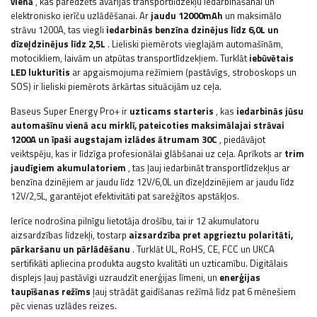
vienā
, kas paredzēts avārijas transportlīdzekļu iedarbināšanai un
elektronisko ierīču uzlādēšanai. Ar
jaudu 12000mAh
un maksimālo
strāvu 1200A, tas viegli
iedarbinās benzīna dzinējus līdz 6,0L un
dīzeļdzinējus līdz 2,5L
. Lieliski piemērots vieglajām automašīnām,
motocikliem, laivām un atpūtas transportlīdzekļiem. Turklāt
iebūvētais
LED lukturītis
ar apgaismojuma režīmiem (pastāvīgs, stroboskops un
SOS) ir lieliski piemērots ārkārtas situācijām uz ceļa.
Baseus Super Energy Pro+ ir
uzticams starteris
, kas
iedarbinās jūsu
automašīnu vienā acu mirklī, pateicoties maksimālajai strāvai
1200A un īpaši augstajam izlādes ātrumam 30C
, piedāvājot
veiktspēju, kas ir līdzīga profesionālai glābšanai uz ceļa. Aprīkots ar
trim
jaudīgiem akumulatoriem
, tas ļauj iedarbināt transportlīdzekļus ar
benzīna dzinējiem ar jaudu līdz 12V/6,0L un dīzeļdzinējiem ar jaudu līdz
12V/2,5L, garantējot efektivitāti pat sarežģītos apstākļos.
Ierīce nodrošina pilnīgu lietotāja drošību, tai ir 12 akumulatoru
aizsardzības līdzekļi, tostarp
aizsardzība pret apgrieztu polaritāti,
pārkaršanu un pārlādēšanu
. Turklāt UL, RoHS, CE, FCC un UKCA
sertifikāti apliecina produkta augsto kvalitāti un uzticamību. Digitālais
displejs ļauj pastāvīgi uzraudzīt enerģijas līmeni, un
enerģijas
taupīšanas režīms
ļauj strādāt gaidīšanas režīmā līdz pat 6 mēnešiem
pēc vienas uzlādes reizes.