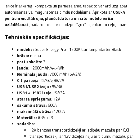
Ierīce ir ārkārtīgi kompakta un pārnēsājama, tāpēc to var ērti uzglabāt
automašīnas vai mugursomas cimdu nodalījumā. Aprīkots ar
USB-A
portiem viedtālruņu, planšetdatoru un citu mobilo ierīču
uzlādēšanai
, padarot tos par daudzpusīgu rīku jebkuram ceļojumam.
Tehniskās specifikācijas:
modelis:
Super Energy Pro+ 1200A Car Jump Starter Black
krāsa:
melna
portu skaits:
3
jauda:
12000mAh/44.4Wh
Nominālā jauda:
7000 mAh (5V/3A)
C tipa ieeja
: 5V/3A; 9V/2A
USB1/USB2 izeja
: 5V/3A
USB1 + USB2 izeja
: 5V/3A
starta spriegums:
12V
sākuma strāva:
600A
maksimālā strāva:
1200A
Materiāls:
ABS + PC
saderība:
12V benzīna transportlīdzekļi ar ietilpību mazāku par 6,0l
transportlīdzekļi ar 12V dīzeļdzinēju ar tilpumu mazāku par