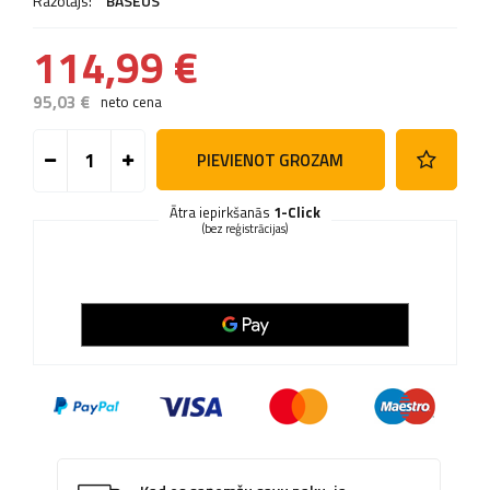
Ražotājs:
BASEUS
114,99 €
95,03 €
neto cena
PIEVIENOT GROZAM
Ātra iepirkšanās
1-Click
(bez reģistrācijas)