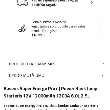
Kad es saņemšu savu paku, ja
pasūtīšu tagad?
Cena punktos:
11499
pt
Iegādājoties šo produktu par skaidru
naudu, jūs iegūsit:
114.99
pt
PRODUKTU ATSAUKSMES
UZDOD JAUTĀJUMU
Baseus Super Energy Pro+ | Power Bank Jump
Starteris 12V 12000mAh 1200A 6.0L 2.5L
Baseus Super Energy Pro
ir uzlabota
jaudas banka un starteris