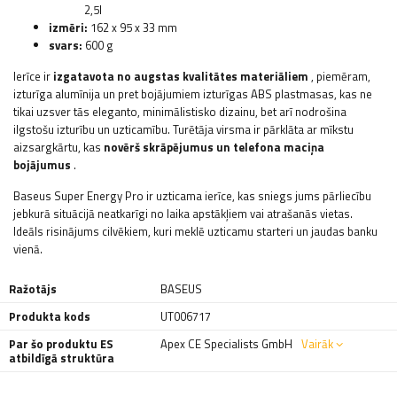
2,5l
izmēri:
162 x 95 x 33 mm
svars:
600 g
Ierīce ir
izgatavota no augstas kvalitātes materiāliem
, piemēram,
izturīga alumīnija un pret bojājumiem izturīgas ABS plastmasas, kas ne
tikai uzsver tās eleganto, minimālistisko dizainu, bet arī nodrošina
ilgstošu izturību un uzticamību. Turētāja virsma ir pārklāta ar mīkstu
aizsargkārtu, kas
novērš skrāpējumus un telefona maciņa
bojājumus
.
Baseus Super Energy Pro ir uzticama ierīce, kas sniegs jums pārliecību
jebkurā situācijā neatkarīgi no laika apstākļiem vai atrašanās vietas.
Ideāls risinājums cilvēkiem, kuri meklē uzticamu starteri un jaudas banku
vienā.
Ražotājs
BASEUS
Produkta kods
UT006717
Par šo produktu ES
Apex CE Specialists GmbH
Vairāk
atbildīgā struktūra