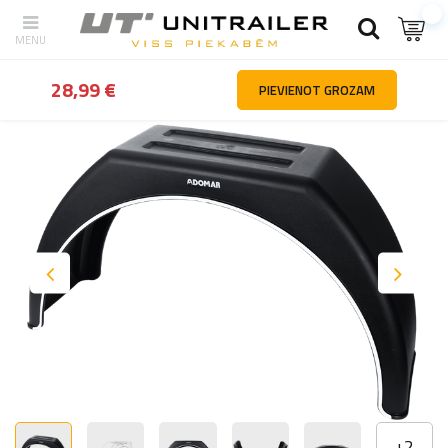
Atpakaļ
Mājas
Riteņi diski riepas
Dubļusargi un aizsardzība pret
28,99 €
PIEVIENOT GROZAM
+
2