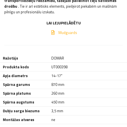
transportlīdzekļu redzamību, tādējādi palielinot ceļu satiksmes
drošību
. Tie ir arī estētisks elements, piešķirot piekabēm un mašīnām
pilnīgu un profesionālu izskatu.
LAI LEJUPIELĀDĒTU
Mudguards
Ražotājs
DOMAR
Produkta kods
UT000398
Apļa diametrs
14-17"
Spārna garums
870 mm
Spārna platums
260 mm
Spārna augstums
450 mm
Dubļu sarga biezums
3,5 mm
Montāžas atveres
ne