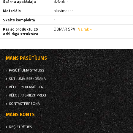
Spārna apakšdaļa
dzīvoklis
Materiāls
plastmasas
Skaits komplektā
1
Par šo produktu ES
DOMAR SPA
Vairāk
atbildīgā struktūra
MANS PASŪTĪJUMS
PASŪTĪJUMA STATUSS
SŪTĪJUMA IZSEKOŠANA
VĒLOS REKLAMĒT PRECI
VĒLOS ATGRIEZT PRECI
KONTAKTPERSONA
MANS KONTS
REĢISTRĒTIES