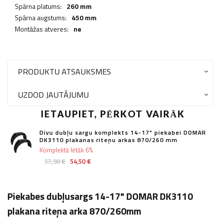
Spārna platums:
260 mm
Spārna augstums:
450 mm
Montāžas atveres:
ne
PRODUKTU ATSAUKSMES
UZDOD JAUTĀJUMU
IETAUPIET, PĒRKOT VAIRĀK
Divu dubļu sargu komplekts 14-17" piekabei DOMAR
DK3110 plakanas riteņu arkas 870/260 mm
Komplektā lētāk 6%
57,98 €
54,50 €
Piekabes dubļusargs 14-17" DOMAR DK3110
plakana riteņa arka 870/260mm