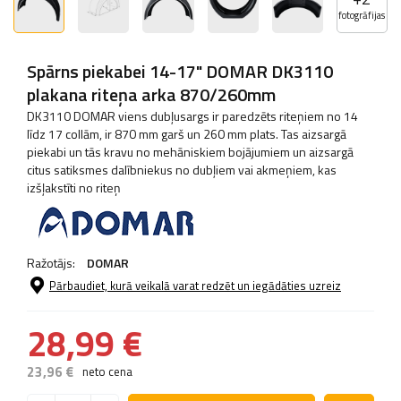
fotogrāfijas
Spārns piekabei 14-17" DOMAR DK3110
plakana riteņa arka 870/260mm
DK3110 DOMAR viens dubļusargs ir paredzēts riteņiem no 14
līdz 17 collām, ir 870 mm garš un 260 mm plats. Tas aizsargā
piekabi un tās kravu no mehāniskiem bojājumiem un aizsargā
citus satiksmes dalībniekus no dubļiem vai akmeņiem, kas
izšļakstīti no riteņ
Ražotājs:
DOMAR
Pārbaudiet, kurā veikalā varat redzēt un iegādāties uzreiz
28,99 €
23,96 €
neto cena