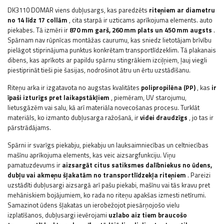
DK3110 DOMAR viens dubļusargs, kas paredzēts
riteņiem ar diametru
no 14 līdz 17 collām
, cita starpā ir uzticams aprīkojuma elements. auto
piekabes.
Tā izmēri ir
870 mm garš, 260 mm plats un 450 mm augsts
.
Spārnam nav rūpnīcas montāžas caurumu, kas sniedz lietotājam brīvību
pielāgot stiprinājuma punktus konkrētam transportlīdzeklim. Tā plakanais
dibens, kas aprīkots ar papildu spārnu stingrākiem izciļņiem, ļauj viegli
piestiprināt tieši pie šasijas, nodrošinot ātru un ērtu uzstādīšanu.
Riteņu arka ir izgatavota no augstas kvalitātes
polipropilēna (PP)
, kas
ir
īpaši izturīgs pret laikapstākļiem
, piemēram, UV starojumu,
lietusgāzēm vai salu, kā arī materiāla novecošanas procesu. Turklāt
materiāls, ko izmanto dubļusarga ražošanā, ir
videi draudzīgs
, jo tas ir
pārstrādājams.
Spārni ir svarīgs piekabju, piekabju un lauksaimniecības un celtniecības
mašīnu aprīkojuma elements, kas veic aizsargfunkciju. Viņu
pamatuzdevums ir
aizsargāt citus satiksmes dalībniekus no ūdens,
dubļu vai akmeņu šļakatām no transportlīdzekļa riteņiem
. Pareizi
uzstādīti dubļusargi aizsargā arī pašu piekabi, mašīnu vai tās kravu pret
mehāniskiem bojājumiem, ko rada no riteņu apakšas izmesti netīrumi.
Samazinot ūdens šļakatas un ierobežojot piesārņojošo vielu
izplatīšanos, dubļusargi ievērojami
uzlabo aiz tiem braucošo