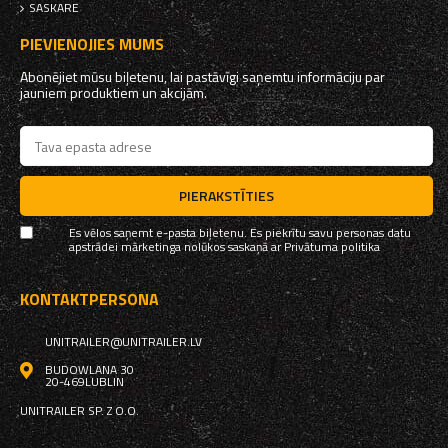
SASKARE
PIEVIENOJIES MUMS
Abonējiet mūsu biļetenu, lai pastāvīgi saņemtu informāciju par
jauniem produktiem un akcijām.
PIERAKSTĪTIES
Es vēlos saņemt e-pasta biļetenu. Es piekrītu savu personas datu
apstrādei mārketinga nolūkos saskaņā ar
Privātuma politika
KONTAKTPERSONA
UNITRAILER@UNITRAILER.LV
BUDOWLANA 30
20-469
LUBLIN
UNITRAILER SP. Z O.O.