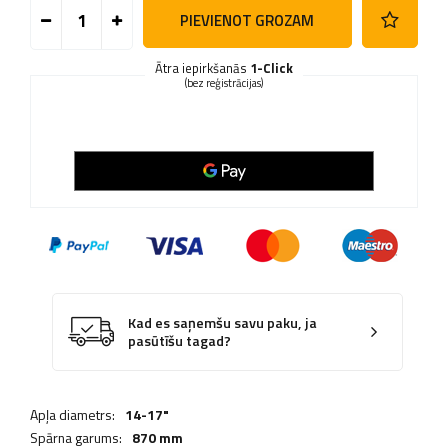
PIEVIENOT GROZAM
Ātra iepirkšanās
1-Click
(bez reģistrācijas)
Kad es saņemšu savu paku, ja
pasūtīšu tagad?
Apļa diametrs:
14-17"
Spārna garums:
870 mm