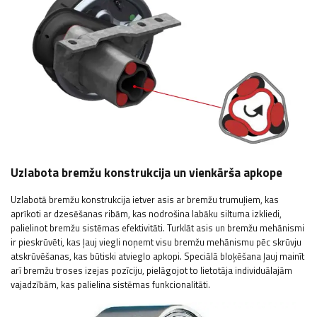
Uzlabota bremžu konstrukcija un vienkārša apkope
Uzlabotā bremžu konstrukcija ietver asis ar bremžu trumuļiem, kas
aprīkoti ar dzesēšanas ribām, kas nodrošina labāku siltuma izkliedi,
palielinot bremžu sistēmas efektivitāti. Turklāt asis un bremžu mehānismi
ir pieskrūvēti, kas ļauj viegli noņemt visu bremžu mehānismu pēc skrūvju
atskrūvēšanas, kas būtiski atvieglo apkopi. Speciālā bloķēšana ļauj mainīt
arī bremžu troses izejas pozīciju, pielāgojot to lietotāja individuālajām
vajadzībām, kas palielina sistēmas funkcionalitāti.