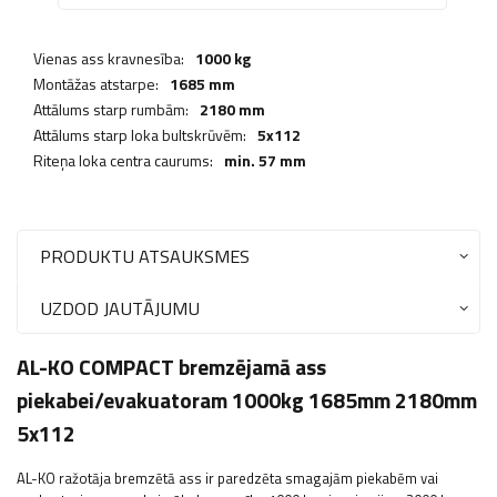
Vienas ass kravnesība:
1000 kg
Montāžas atstarpe:
1685 mm
Attālums starp rumbām:
2180 mm
Attālums starp loka bultskrūvēm:
5x112
Riteņa loka centra caurums:
min. 57 mm
PRODUKTU ATSAUKSMES
UZDOD JAUTĀJUMU
AL-KO COMPACT bremzējamā ass
piekabei/evakuatoram 1000kg 1685mm 2180mm
5x112
AL-KO ražotāja bremzētā ass ir paredzēta smagajām piekabēm vai