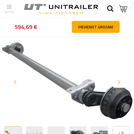
Atpakaļ
Mājas
Piekabes daļas un piederumi
Asis un piekares ele
594,69 €
PIEVIENOT GROZAM
+
2