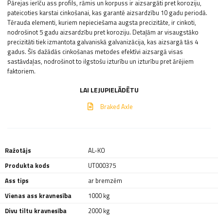
Pārejas ierīču ass profils, rāmis un korpuss ir aizsargāti pret koroziju,
pateicoties karstai cinkošanai, kas garantē aizsardzību 10 gadu periodā.
Tērauda elementi, kuriem nepieciešama augsta precizitāte, ir cinkoti,
nodrošinot 5 gadu aizsardzību pret koroziju. Detaļām ar visaugstāko
precizitāti tiek izmantota galvaniskā galvanizācija, kas aizsargā tās 4
gadus. Šīs dažādās cinkošanas metodes efektīvi aizsargā visas
sastāvdaļas, nodrošinot to ilgstošu izturību un izturību pret ārējiem
faktoriem.
LAI LEJUPIELĀDĒTU
Braked Axle
Ražotājs
AL-KO
Produkta kods
UT000375
Ass tips
ar bremzēm
Vienas ass kravnesība
1000 kg
Divu tiltu kravnesība
2000 kg