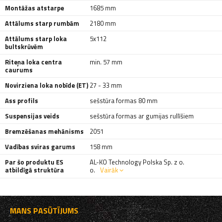
Montāžas atstarpe
1685 mm
Attālums starp rumbām
2180 mm
Attālums starp loka
5x112
bultskrūvēm
Riteņa loka centra
min. 57 mm
caurums
Novirziena loka nobīde (ET)
27 - 33 mm
Ass profils
sešstūra formas 80 mm
Suspensijas veids
sešstūra formas ar gumijas rullīšiem
Bremzēšanas mehānisms
2051
Vadības sviras garums
158 mm
Par šo produktu ES
AL-KO Technology Polska Sp. z o.
atbildīgā struktūra
o.
Vairāk
MANS PASŪTĪJUMS