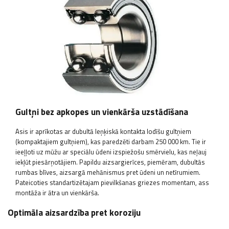
Gultņi bez apkopes un vienkārša uzstādīšana
Asis ir aprīkotas ar dubultā leņķiskā kontakta lodīšu gultņiem
(kompaktajiem gultņiem), kas paredzēti darbam 250 000 km. Tie ir
ieeļļoti uz mūžu ar speciālu ūdeni izspiežošu smērvielu, kas neļauj
iekļūt piesārņotājiem. Papildu aizsargierīces, piemēram, dubultās
rumbas blīves, aizsargā mehānismus pret ūdeni un netīrumiem.
Pateicoties standartizētajam pievilkšanas griezes momentam, ass
montāža ir ātra un vienkārša.
Optimāla aizsardzība pret koroziju