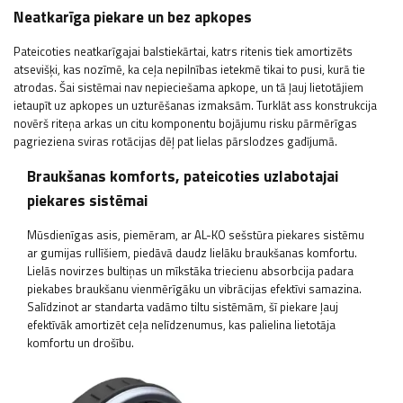
Neatkarīga piekare un bez apkopes
Pateicoties neatkarīgajai balstiekārtai, katrs ritenis tiek amortizēts
atsevišķi, kas nozīmē, ka ceļa nepilnības ietekmē tikai to pusi, kurā tie
atrodas. Šai sistēmai nav nepieciešama apkope, un tā ļauj lietotājiem
ietaupīt uz apkopes un uzturēšanas izmaksām. Turklāt ass konstrukcija
novērš riteņa arkas un citu komponentu bojājumu risku pārmērīgas
pagrieziena sviras rotācijas dēļ pat lielas pārslodzes gadījumā.
Braukšanas komforts, pateicoties uzlabotajai
piekares sistēmai
Mūsdienīgas asis, piemēram, ar AL-KO sešstūra piekares sistēmu
ar gumijas rullīšiem, piedāvā daudz lielāku braukšanas komfortu.
Lielās novirzes bultiņas un mīkstāka triecienu absorbcija padara
piekabes braukšanu vienmērīgāku un vibrācijas efektīvi samazina.
Salīdzinot ar standarta vadāmo tiltu sistēmām, šī piekare ļauj
efektīvāk amortizēt ceļa nelīdzenumus, kas palielina lietotāja
komfortu un drošību.