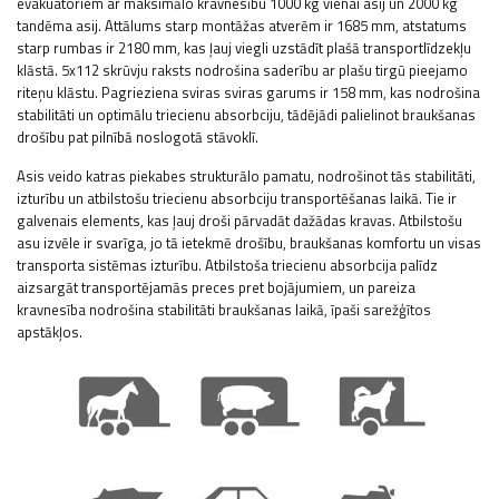
evakuatoriem ar maksimālo kravnesību 1000 kg vienai asij un 2000 kg
tandēma asij. Attālums starp montāžas atverēm ir 1685 mm, atstatums
starp rumbas ir 2180 mm, kas ļauj viegli uzstādīt plašā transportlīdzekļu
klāstā. 5x112 skrūvju raksts nodrošina saderību ar plašu tirgū pieejamo
riteņu klāstu. Pagrieziena sviras sviras garums ir 158 mm, kas nodrošina
stabilitāti un optimālu triecienu absorbciju, tādējādi palielinot braukšanas
drošību pat pilnībā noslogotā stāvoklī.
Asis veido katras piekabes strukturālo pamatu, nodrošinot tās stabilitāti,
izturību un atbilstošu triecienu absorbciju transportēšanas laikā. Tie ir
galvenais elements, kas ļauj droši pārvadāt dažādas kravas. Atbilstošu
asu izvēle ir svarīga, jo tā ietekmē drošību, braukšanas komfortu un visas
transporta sistēmas izturību. Atbilstoša triecienu absorbcija palīdz
aizsargāt transportējamās preces pret bojājumiem, un pareiza
kravnesība nodrošina stabilitāti braukšanas laikā, īpaši sarežģītos
apstākļos.