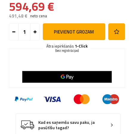
594,69 €
491,48 €
neto cena
PIEVIENOT GROZAM
Ātra iepirkšanās
1-Click
(bez reģistrācijas)
Kad es saņemšu savu paku, ja
pasūtīšu tagad?