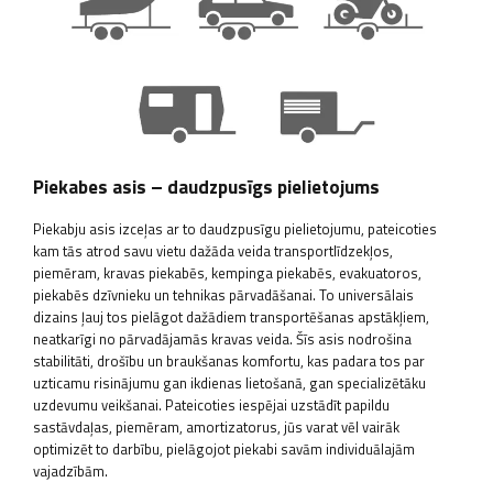
Piekabes asis – daudzpusīgs pielietojums
Piekabju asis izceļas ar to daudzpusīgu pielietojumu, pateicoties
kam tās atrod savu vietu dažāda veida transportlīdzekļos,
piemēram, kravas piekabēs, kempinga piekabēs, evakuatoros,
piekabēs dzīvnieku un tehnikas pārvadāšanai. To universālais
dizains ļauj tos pielāgot dažādiem transportēšanas apstākļiem,
neatkarīgi no pārvadājamās kravas veida. Šīs asis nodrošina
stabilitāti, drošību un braukšanas komfortu, kas padara tos par
uzticamu risinājumu gan ikdienas lietošanā, gan specializētāku
uzdevumu veikšanai. Pateicoties iespējai uzstādīt papildu
sastāvdaļas, piemēram, amortizatorus, jūs varat vēl vairāk
optimizēt to darbību, pielāgojot piekabi savām individuālajām
vajadzībām.