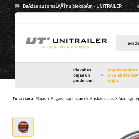
DaÄźas automaĹĄÄŤnu piekabÄm - UNITRAILER
Piekabes
Apgaismojums
daļas un
un elektriskās
piederumi
daļas
Tu esi šeit:
Mājas
Apgaismojums un elektriskās daļas
Aizmugurēji