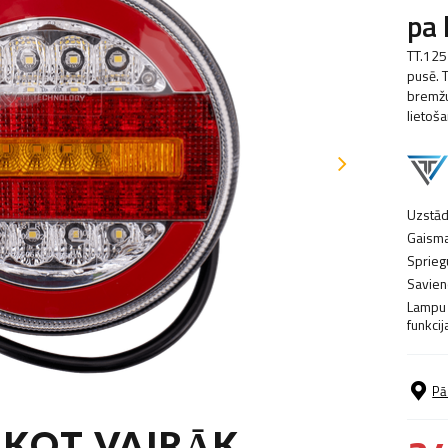
pa 
TT.125
pusē. 
bremžu
lietoš
Uzstād
Gaisma
Sprieg
Savien
Lampu
funkcij
Pā
RKOT VAIRĀK