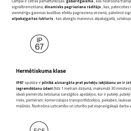
Lampai ir četras pamatfunkcijas:
gabarītgaisma
, kas nodrošina transp
signālbremzēšana;
dinamisks pagrieziena rādītājs
, kas, pateicoti
vienmērīgu gaismas kustības efektu pagrieziena virzienā, palielinot si
atpakaļgaitas lukturis
, kas atvieglo manevrus atpakaļgaitā, uzlaboj
Hermētiskuma klase
IP67
spuldze ir
pilnībā aizsargāta pret putekļu iekļūšanu un ir izt
iegremdēšanu ūdenī
(līdz 1 metram dziļumā, maksimāli 30 minūtes).
ideāli piemērotu lietošanai sarežģītos apstākļos, kur ir putekļi, putekļ
risks, piemēram, komerciālajos transportlīdzekļos, piekabēs, lauksai
mašīnās. Nodrošina uzticamību un izturību pat visprasīgākajā darba v