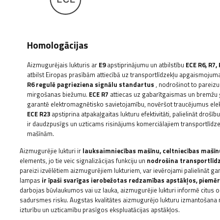
Homologācijas
Aizmugurējais lukturis ar
E9
apstiprinājumu un atbilstību
ECE R6, R7,
atbilst Eiropas prasībām attiecībā uz transportlīdzekļu apgaismojuma 
R6 regulē pagrieziena signālu standartus
, nodrošinot to pareiz
mirgošanas biežumu.
ECE R7
attiecas uz gabarītgaismas un bremž
garantē elektromagnētisko savietojamību, novēršot traucējumus elekt
ECE R23
apstiprina atpakaļgaitas lukturu efektivitāti,
palielināt drošīb
ir daudzpusīgs un uzticams risinājums komerciālajiem transportlīdz
mašīnām.
Aizmugurējie lukturi ir
lauksaimniecības mašīnu, celtniecības mašīn
elements, jo tie veic signalizācijas funkciju un
nodrošina transportlīdz
pareizi izvēlētiem aizmugurējiem lukturiem, var ievērojami palielināt gan
lampas
ir īpaši svarīgas ierobežotas redzamības apstākļos, piemēr
darbojas būvlaukumos vai uz lauka, aizmugurējie lukturi informē citus o
sadursmes risku. Augstas kvalitātes aizmugurējo lukturu izmantošana ne
izturību un uzticamību prasīgos ekspluatācijas apstākļos.