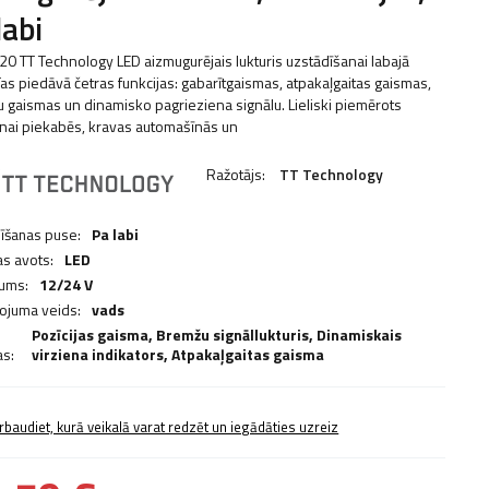
labi
20 TT Technology LED aizmugurējais lukturis uzstādīšanai labajā
Tas piedāvā četras funkcijas: gabarītgaismas, atpakaļgaitas gaismas,
 gaismas un dinamisko pagrieziena signālu. Lieliski piemērots
anai piekabēs, kravas automašīnās un
Ražotājs:
TT Technology
īšanas puse:
Pa labi
s avots:
LED
ums:
12/24 V
ojuma veids:
vads
Pozīcijas gaisma,
Bremžu signāllukturis
,
Dinamiskais
as:
virziena indikators
,
Atpakaļgaitas gaisma
rbaudiet, kurā veikalā varat redzēt un iegādāties uzreiz