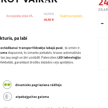
24
20,49
49,58 €
Komplektā lētāk 6%
Skatīt komplektu
46,60 €
uris, pa labi
uzstādīšanai transportlīdzekļa labajā pusē
, tā izmēri ir:
eguma
diapazonā, to izmanto piekabēs, kravas automašīnās
 tas ļauj viegli un ātri uzstādīt. Pateicoties
LED tehnoloģiju
fektivitāti, garantējot drošību dažādos ceļa apstākļos.
dinamisks pagrieziena rādītājs
atpakaļgaitas gaisma