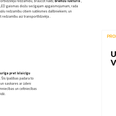
ortlīdzekļa redzamību, braucot naktī;
bremžu lukturis
,
es LED gaismas diožu secīgajam apgaismojumam, rada
gnālu redzamību citiem satiksmes dalībniekiem; un
ot redzamību aiz transportlīdzekļa
.
PRO
U
V
urīga pret īslaicīgu
 Šīs īpašības padara to
i un saskares ar ūdeni
mniecības un celtniecības
idē.