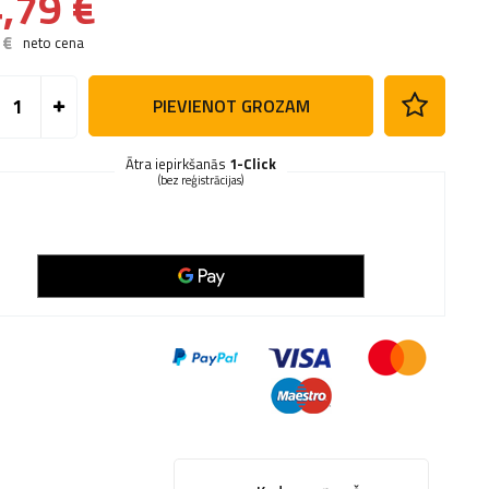
,79 €
 €
neto cena
PIEVIENOT GROZAM
Ātra iepirkšanās
1-Click
(bez reģistrācijas)