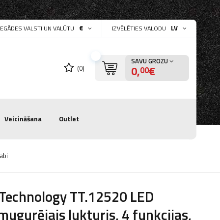
€
LV
PIEGĀDES VALSTI UN VALŪTU
IZVĒLĒTIES VALODU
SAVU GROZU
0,
€
(0)
00
Veicināšana
Outlet
abi
 Technology TT.12520 LED
mugurējais lukturis, 4 funkcijas,