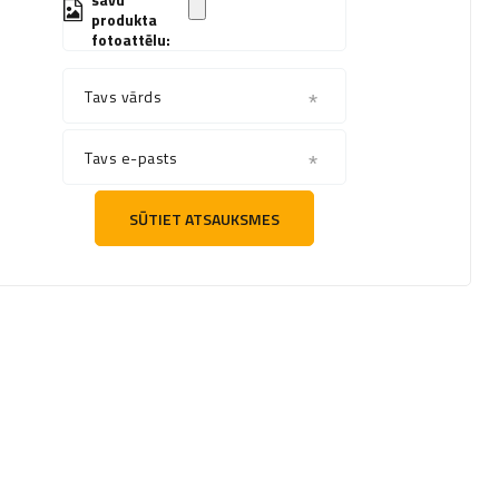
produkta
fotoattēlu:
Tavs vārds
Tavs e-pasts
SŪTIET ATSAUKSMES