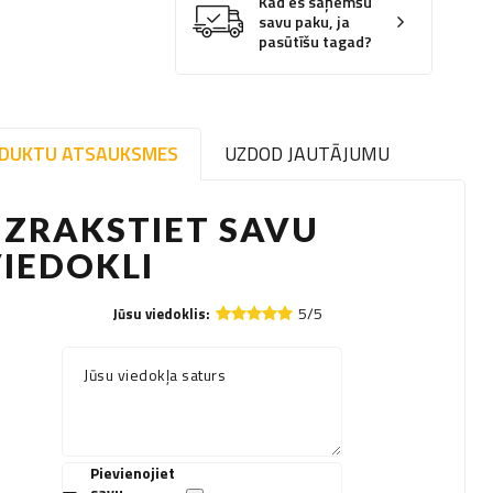
Kad es saņemšu
savu paku, ja
pasūtīšu tagad?
DUKTU ATSAUKSMES
UZDOD JAUTĀJUMU
ZRAKSTIET SAVU
IEDOKLI
5/5
Jūsu viedoklis:
Jūsu viedokļa saturs
Pievienojiet
savu