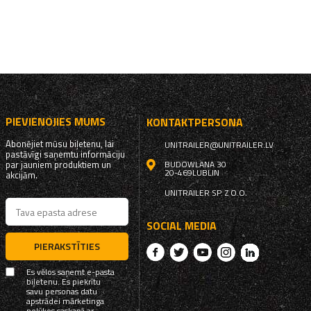
PIEVIENOJIES MUMS
KONTAKTPERSONA
Abonējiet mūsu biļetenu, lai
UNITRAILER@UNITRAILER.LV
pastāvīgi saņemtu informāciju
par jauniem produktiem un
BUDOWLANA 30
20-469
LUBLIN
akcijām.
UNITRAILER SP. Z O.O.
SOCIAL MEDIA
PIERAKSTĪTIES
Es vēlos saņemt e-pasta
biļetenu. Es piekrītu
savu personas datu
apstrādei mārketinga
nolūkos saskaņā ar