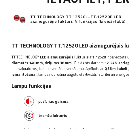
TT TECHNOLOGY TT.12520L+TT.12520P LED
aizmugurējie lukturi, 4 funkcijas (kreisā+labā)
TT TECHNOLOGY TT.12520 LED aizmugurējais lukt
TT TECHNOLOGY
LED aizmugurējais lukturis TT.12520
ir paredzēts
diametrs 140 mm, dziļums 38 mm
. Pielāgots darbam
12-24 V spri
un evakuatoros, kas uzsver tā universālumu. Aprīkots ar
0,36 m kabeli
,
izmantošanai,
lampa nodrošina augstu efektivitāti, izturību un energoe
Lampu funkcijas
pozīcijas gaisma
bremžu lukturis