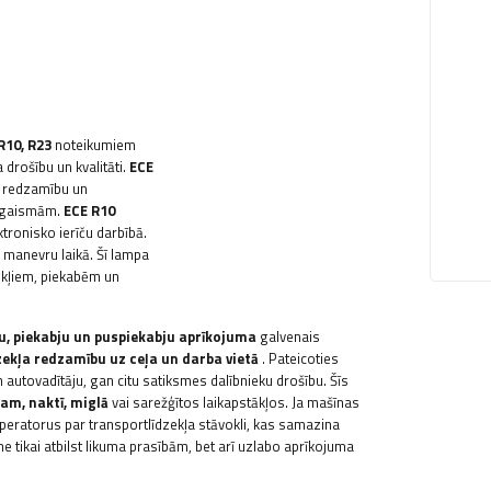
 R10, R23
noteikumiem
drošību un kvalitāti.
ECE
u redzamību un
u gaismām.
ECE R10
ronisko ierīču darbībā.
u manevru laikā. Šī lampa
ekļiem, piekabēm un
u, piekabju un puspiekabju aprīkojuma
galvenais
ekļa redzamību uz ceļa un darba vietā
. Pateicoties
 autovadītāju, gan citu satiksmes dalībnieku drošību. Šīs
am, naktī, miglā
vai sarežģītos laikapstākļos. Ja mašīnas
peratorus par transportlīdzekļa stāvokli, kas samazina
 tikai atbilst likuma prasībām, bet arī uzlabo aprīkojuma