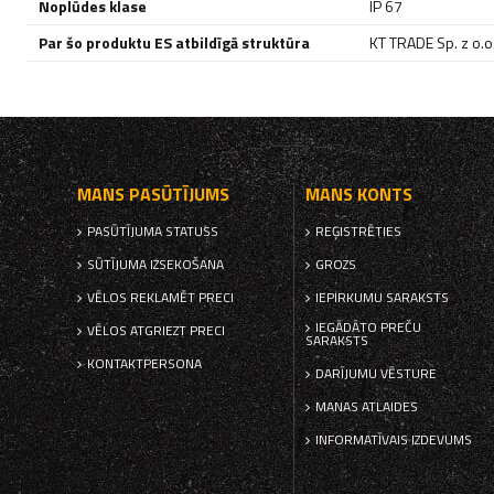
Noplūdes klase
IP 67
Par šo produktu ES atbildīgā struktūra
KT TRADE Sp. z o.o. 
MANS PASŪTĪJUMS
MANS KONTS
PASŪTĪJUMA STATUSS
REĢISTRĒTIES
SŪTĪJUMA IZSEKOŠANA
GROZS
VĒLOS REKLAMĒT PRECI
IEPIRKUMU SARAKSTS
IEGĀDĀTO PREČU
VĒLOS ATGRIEZT PRECI
SARAKSTS
KONTAKTPERSONA
DARĪJUMU VĒSTURE
MANAS ATLAIDES
INFORMATĪVAIS IZDEVUMS