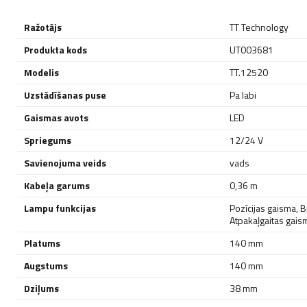
Ražotājs
TT Technology
Produkta kods
UT003681
Modelis
TT.12520
Uzstādīšanas puse
Pa labi
Gaismas avots
LED
Spriegums
12/24 V
Savienojuma veids
vads
Kabeļa garums
0,36 m
Lampu funkcijas
Pozīcijas gaisma
,
B
Atpakaļgaitas gais
Platums
140 mm
Augstums
140 mm
Dziļums
38 mm