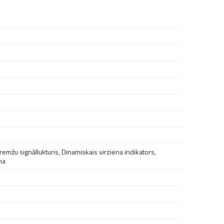
remžu signāllukturis
,
Dinamiskais virziena indikators
,
ma