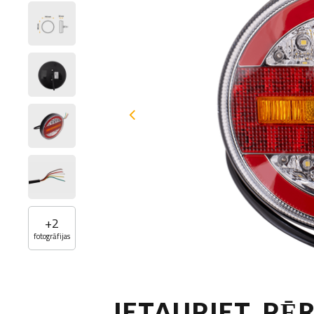
+
2
fotogrāfijas
IETAUPIET, PĒ