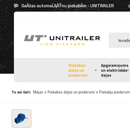
DaÄźas automaĹĄÄŤnu piekabÄm - UNITRAILER
Piekabes
Apgaismojums
daļas un
un elektriskās
piederumi
daļas
Tu esi šeit:
Mājas
Piekabes daļas un piederumi
Piekabju piederum