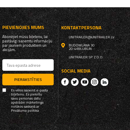
PIEVIENOJIES MUMS
KONTAKTPERSONA
Abonējiet mūsu biļetenu, lai
UNITRAILER@UNITRAILER.LV
pastāvīgi saņemtu informāciju
par jauniem produktiem un
BUDOWLANA 30
20-469
LUBLIN
akcijām.
UNITRAILER SP. Z O.O.
SOCIAL MEDIA
PIERAKSTĪTIES
Es vēlos saņemt e-pasta
biļetenu. Es piekrītu
savu personas datu
apstrādei mārketinga
nolūkos saskaņā ar
Privātuma politika