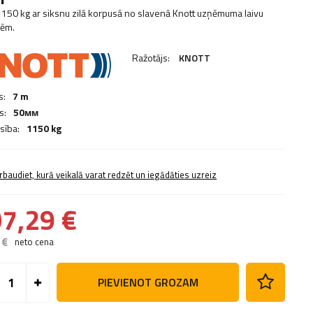
1150 kg ar siksnu zilā korpusā no slavenā Knott uzņēmuma laivu
bēm.
Ražotājs:
KNOTT
s:
7 m
s:
50мм
sība:
1150 kg
rbaudiet, kurā veikalā varat redzēt un iegādāties uzreiz
7,29 €
 €
neto cena
PIEVIENOT GROZAM