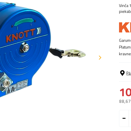
Vinča 
pieka
Garum
Platum
kravne
Pā
10
88,67