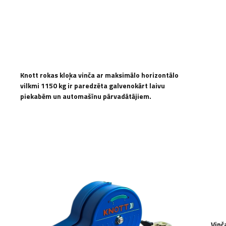
Knott rokas kloķa vinča ar maksimālo horizontālo
vilkmi 1150 kg ir paredzēta galvenokārt laivu
piekabēm un automašīnu pārvadātājiem.
Vinča