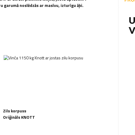
u garumā noslēdzās ar masīvu, izturīgu āķi.
U
V
Zils korpuss
Oriģināls KNOTT