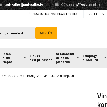
unitrailer@unitrailer.lv
99%
pozitÄŤvs viedoklis
PIESLĒGTIES
VAI
REĢISTRĒTIES
IZVĒLIETIES 
MEKLĒT
Riteņi
Automašīnu
Kravas
Kempinga
diski
daļas un
nostiprināšana
piederumi
riepas
piederumi
i
Vinčas
Vinča 1150 kg Knott ar jostas zilu korpusu
Vin
ko