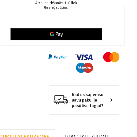
Ātra iepirkšanās
1-Click
(bez reģistrācijas)
Kad es saņemšu
savu paku, ja
pasūtīšu tagad?
DUKTU ATSAUKSMES
UZDOD JAUTĀJUMU