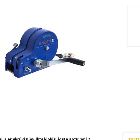
PRO
i ir ar skrūvi pievilkts kloķis, josta aptuveni 7