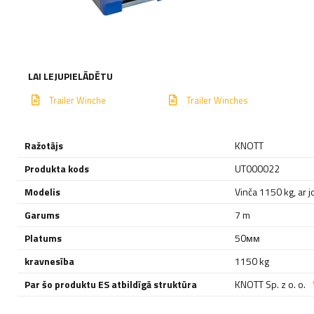
LAI LEJUPIELĀDĒTU
Trailer Winche
Trailer Winches
Ražotājs
KNOTT
Produkta kods
UT000022
Modelis
Vinča 1150 kg, ar j
Garums
7 m
Platums
50мм
kravnesība
1150 kg
Par šo produktu ES atbildīgā struktūra
KNOTT Sp. z o. o.