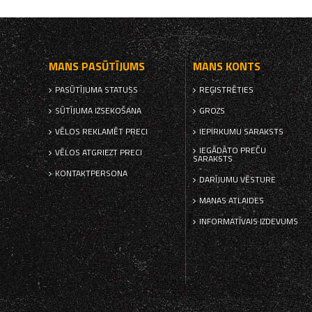
MANS PASŪTĪJUMS
MANS KONTS
PASŪTĪJUMA STATUSS
REĢISTRĒTIES
SŪTĪJUMA IZSEKOŠANA
GROZS
VĒLOS REKLAMĒT PRECI
IEPIRKUMU SARAKSTS
IEGĀDĀTO PREČU
VĒLOS ATGRIEZT PRECI
SARAKSTS
KONTAKTPERSONA
DARĪJUMU VĒSTURE
MANAS ATLAIDES
INFORMATĪVAIS IZDEVUMS