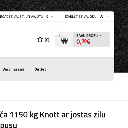
€
LV
PIEGĀDES VALSTI UN VALŪTU
IZVĒLĒTIES VALODU
SAVU GROZU
0,
€
(0)
00
Veicināšana
Outlet
ča 1150 kg Knott ar jostas zilu
rpusu