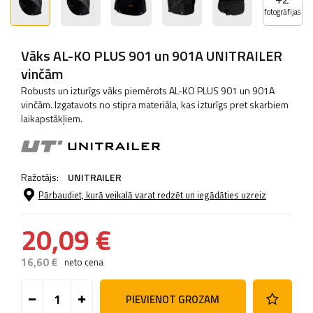
fotogrāfijas
Vāks AL-KO PLUS 901 un 901A UNITRAILER
vinčām
Robusts un izturīgs vāks piemērots AL-KO PLUS 901 un 901A
vinčām. Izgatavots no stipra materiāla, kas izturīgs pret skarbiem
laikapstākļiem.
Ražotājs:
UNITRAILER
Pārbaudiet, kurā veikalā varat redzēt un iegādāties uzreiz
20,09 €
16,60 €
neto cena
PIEVIENOT GROZAM