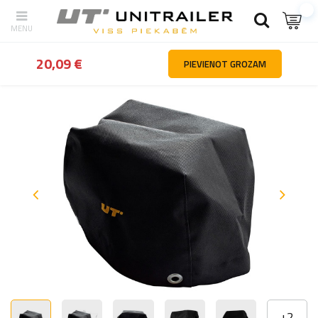
Atpakaļ
Mājas
Piekabes daļas un piederumi
Piekabju piederumi
20,09 €
PIEVIENOT GROZAM
+
2