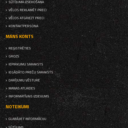
SŪTĪJUMA IZSEKOŠANA
VĒLOS REKLAMĒT PRECI
VĒLOS ATGRIEZT PRECI
KONTAKTPERSONA
MANS KONTS
REĢISTRĒTIES
GROZS
IEPIRKUMU SARAKSTS
IEGĀDĀTO PREČU SARAKSTS
DARĪJUMU VĒSTURE
MANAS ATLAIDES
INFORMATĪVAIS IZDEVUMS
NOTEIKUMI
GLABĀJIET INFORMĀCIJU
SŪTĪJUMS