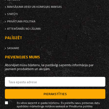
MAKSĀJUMA VEIDI UN KOMISIJAS MAKSAS
STATŪTI
PRIVĀTUMA POLITIKA
ATTEIKŠANĀS NO LĪGUMA
PALĪDZĒT
SASKARE
PIEVIENOJIES MUMS
Abonējiet mūsu biļetenu, lai pastāvīgi saņemtu informāciju par
jauniem produktiem un akcijām.
PIERAKSTĪTIES
Es vēlos saņemt e-pasta biļetenu. Es piekrītu savu personas datu
apstrādei mārketinga nolūkos saskaņā ar
Privātuma politika