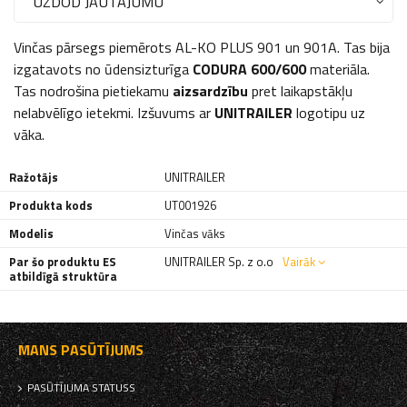
UZDOD JAUTĀJUMU
Vinčas pārsegs piemērots AL-KO PLUS 901 un 901A. Tas bija
izgatavots no ūdensizturīga
CODURA 600/600
materiāla.
Tas nodrošina pietiekamu
aizsardzību
pret laikapstākļu
nelabvēlīgo ietekmi. Izšuvums ar
UNITRAILER
logotipu uz
vāka.
Ražotājs
UNITRAILER
Produkta kods
UT001926
Modelis
Vinčas vāks
Par šo produktu ES
UNITRAILER Sp. z o.o
Vairāk
atbildīgā struktūra
MANS PASŪTĪJUMS
PASŪTĪJUMA STATUSS