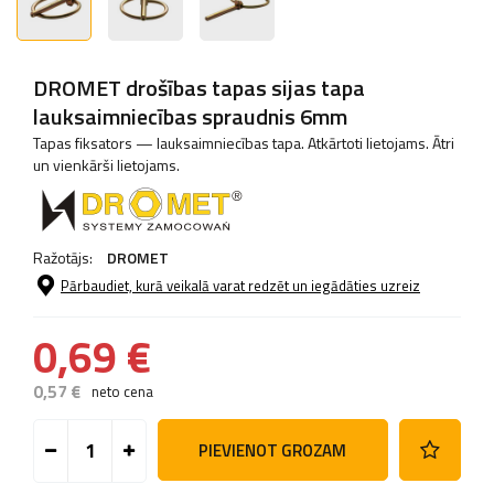
DROMET drošības tapas sijas tapa
lauksaimniecības spraudnis 6mm
Tapas fiksators — lauksaimniecības tapa. Atkārtoti lietojams. Ātri
un vienkārši lietojams.
Ražotājs:
DROMET
Pārbaudiet, kurā veikalā varat redzēt un iegādāties uzreiz
0,69 €
0,57 €
neto cena
PIEVIENOT GROZAM