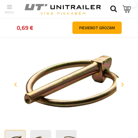
Atpakaļ
Mājas
Automašīnu daļas un piederumi
Lauksaimniecības
0,69 €
PIEVIENOT GROZAM