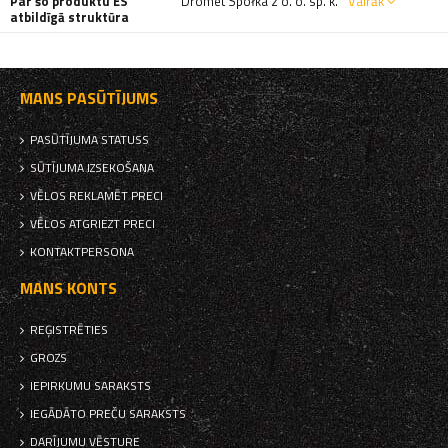
Par šo produktu ES
Dromet Spółka z o. o. sp. k.
Vairāk
atbildīgā struktūra
MANS PASŪTĪJUMS
PASŪTĪJUMA STATUSS
SŪTĪJUMA IZSEKOŠANA
VĒLOS REKLAMĒT PRECI
VĒLOS ATGRIEZT PRECI
KONTAKTPERSONA
MANS KONTS
REĢISTRĒTIES
GROZS
IEPIRKUMU SARAKSTS
IEGĀDĀTO PREČU SARAKSTS
DARĪJUMU VĒSTURE