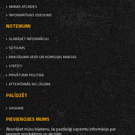
MANAS ATLAIDES
INFORMATĪVAIS IZDEVUMS
NOTEIKUMI
GLABĀJIET INFORMĀCIJU
SŪTĪJUMS
MAKSĀJUMA VEIDI UN KOMISIJAS MAKSAS
STATŪTI
PRIVĀTUMA POLITIKA
ATTEIKŠANĀS NO LĪGUMA
PALĪDZĒT
SASKARE
PIEVIENOJIES MUMS
Abonējiet mūsu biļetenu, lai pastāvīgi saņemtu informāciju par
jauniem produktiem un akcijām.