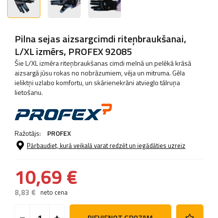
Pilna sejas aizsargcimdi riteņbraukšanai,
L/XL izmērs, PROFEX 92085
Šie L/XL izmēra riteņbraukšanas cimdi melnā un pelēkā krāsā
aizsargā jūsu rokas no nobrāzumiem, vēja un mitruma. Gēla
ieliktņi uzlabo komfortu, un skārienekrāni atvieglo tālruņa
lietošanu.
Ražotājs:
PROFEX
Pārbaudiet, kurā veikalā varat redzēt un iegādāties uzreiz
10,69 €
8,83 €
neto cena