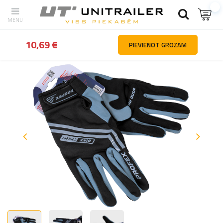
Atpakaļ
Mājas
Automašīnu daļas un piederumi
Velosipēdu piede
10,69 €
PIEVIENOT GROZAM