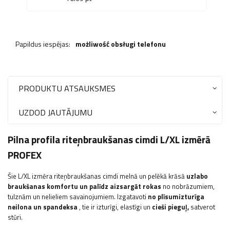
Papildus iespējas:
możliwość obsługi telefonu
PRODUKTU ATSAUKSMES
UZDOD JAUTĀJUMU
Pilna profila riteņbraukšanas cimdi L/XL izmērā
PROFEX
Šie L/XL izmēra riteņbraukšanas cimdi melnā un pelēkā krāsā
uzlabo
braukšanas komfortu un palīdz aizsargāt rokas
no nobrāzumiem,
tulznām un nelieliem savainojumiem. Izgatavoti
no plīsumizturīga
neilona un spandeksa
, tie ir izturīgi, elastīgi un
cieši pieguļ,
satverot
stūri.