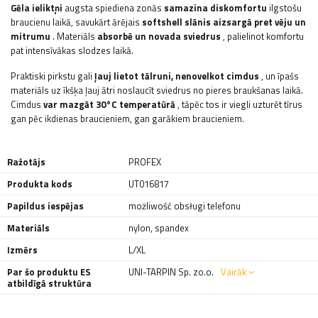
Gēla ieliktņi
augsta spiediena zonās
samazina diskomfortu
ilgstošu
braucienu laikā, savukārt ārējais
softshell slānis aizsargā pret vēju un
mitrumu
. Materiāls
absorbē un novada sviedrus
, palielinot komfortu
pat intensīvākas slodzes laikā.
Praktiski pirkstu gali
ļauj lietot tālruni, nenovelkot cimdus
, un īpašs
materiāls uz īkšķa ļauj ātri noslaucīt sviedrus no pieres braukšanas laikā.
Cimdus
var mazgāt 30°C temperatūrā
, tāpēc tos ir viegli uzturēt tīrus
gan pēc ikdienas braucieniem, gan garākiem braucieniem.
Ražotājs
PROFEX
Produkta kods
UT016817
Papildus iespējas
możliwość obsługi telefonu
Materiāls
nylon
,
spandex
Izmērs
L/XL
Par šo produktu ES
UNI-TARPIN Sp. zo.o.
Vairāk
atbildīgā struktūra