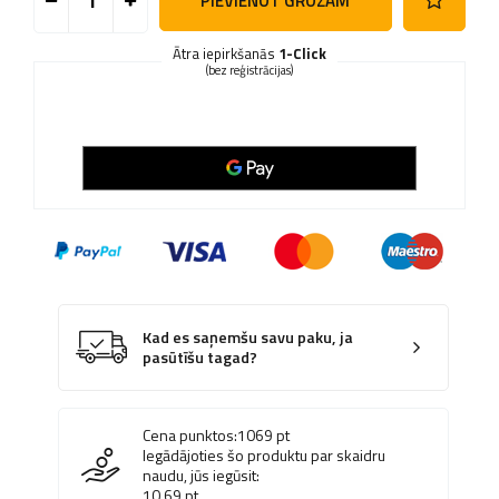
PIEVIENOT GROZAM
Ātra iepirkšanās
1-Click
(bez reģistrācijas)
Kad es saņemšu savu paku, ja
pasūtīšu tagad?
Cena punktos:
1069
pt
Iegādājoties šo produktu par skaidru
naudu, jūs iegūsit:
10.69
pt