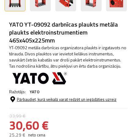
YATO YT-09092 darbnīcas plaukts metāla
plaukts elektroinstrumentiem
465x405x225mm
YT-09092 metāla darbnīcas organizatora plaukts ir izgatavots no
tērauda. Divos plauktos var ievietot lielākus instrumentus,
savukārt četrās kabatās var droši pakārt elektroinstrumentus.
Tas nodrošina kārtību, ātru piekļuvi un ērtu darba organizāciju.
Ražotājs:
YATO
Pārbaudiet, kurā veikalā varat redzēt un iegādāties uzreiz
33,99 €
30,60 €
25,29 €
neto cena