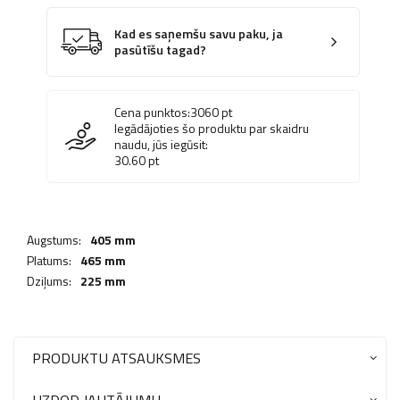
Kad es saņemšu savu paku, ja
pasūtīšu tagad?
Cena punktos:
3060
pt
Iegādājoties šo produktu par skaidru
naudu, jūs iegūsit:
30.60
pt
Augstums:
405 mm
Platums:
465 mm
Dziļums:
225 mm
PRODUKTU ATSAUKSMES
UZDOD JAUTĀJUMU