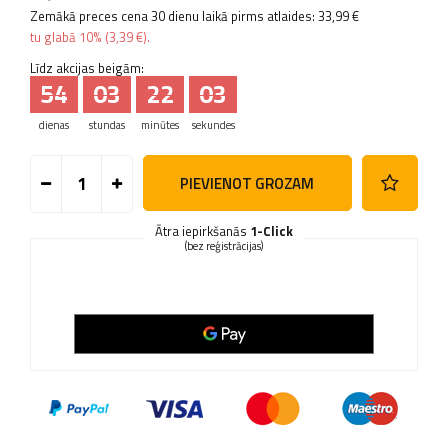
Zemākā preces cena 30 dienu laikā pirms atlaides:
33,99 €
tu glabā
10%
(
3,39 €
).
Līdz akcijas beigām:
54
03
22
02
dienas
stundas
minūtes
sekundes
PIEVIENOT GROZAM
Ātra iepirkšanās
1-Click
(bez reģistrācijas)