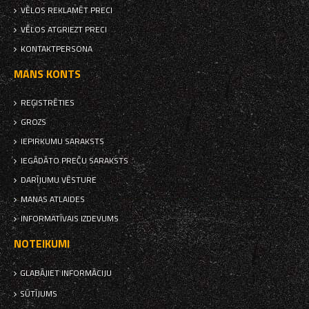
VĒLOS REKLAMĒT PRECI
VĒLOS ATGRIEZT PRECI
KONTAKTPERSONA
MANS KONTS
REĢISTRĒTIES
GROZS
IEPIRKUMU SARAKSTS
IEGĀDĀTO PREČU SARAKSTS
DARĪJUMU VĒSTURE
MANAS ATLAIDES
INFORMATĪVAIS IZDEVUMS
NOTEIKUMI
GLABĀJIET INFORMĀCIJU
SŪTĪJUMS