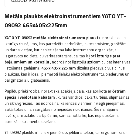
Metāla plaukts elektroinstrumentiem YATO YT-
09092 465x405x225mm
YATO
YT-09092 metāla elektroinstrumentu plaukts
ir praktisks un
izturīgs risinājums, kas paredzēts darbnīcām, autoservisiem, garāžām
un darba vietām, kur nepieciešama laba instrumentu organizācija.
Izgatavots no cieta, pulverkrāsota tērauda, ​​tas ir
ļoti izturīgs pret
bojājumiem un koroziju
, nodrošinot ilgstošu uzticamību pat intensīvas
lietošanas gadījumā.
465 x 405 x 225 mm
dizains piedāvā divus pilnus
plauktus, kas ir ideāli piemēroti lielāku elektroinstrumentu, piederumu un
palīgmateriālu glabāšanai.
Papildu priekšrocība ir praktiskā apakšējā daļa, kas aprīkota ar
četrām
speciāli veidotām kabatām
, kurās var droši pakārt urbjus, slīpmašīnas
un skrūvgriežus. Tas nodrošina, ka ierīces vienmēr ir viegli pieejamas,
sakārtotas un aizsargātas no nejaušas nokrišanas. Šis risinājums
ievērojami uzlabo darbplūsmu, samazinot laiku, kas nepieciešams
pareizā instrumenta atrašanai.
YT-09092 plaukts ir lieliski piemērots jebkurai telpai, kur ergonomika un