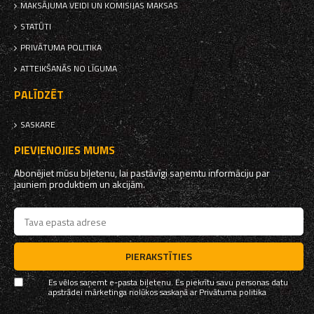
MAKSĀJUMA VEIDI UN KOMISIJAS MAKSAS
STATŪTI
PRIVĀTUMA POLITIKA
ATTEIKŠANĀS NO LĪGUMA
PALĪDZĒT
SASKARE
PIEVIENOJIES MUMS
Abonējiet mūsu biļetenu, lai pastāvīgi saņemtu informāciju par
jauniem produktiem un akcijām.
PIERAKSTĪTIES
Es vēlos saņemt e-pasta biļetenu. Es piekrītu savu personas datu
apstrādei mārketinga nolūkos saskaņā ar
Privātuma politika