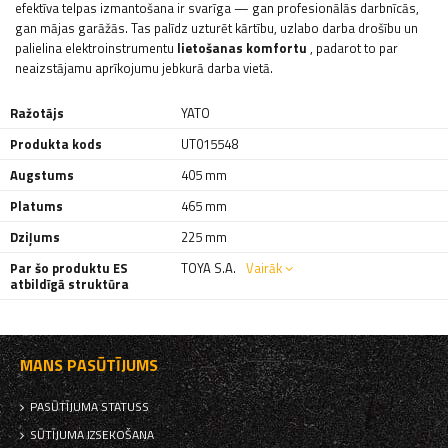
efektīva telpas izmantošana ir svarīga — gan profesionālās darbnīcās,
gan mājas garāžās. Tas palīdz uzturēt kārtību, uzlabo darba drošību un
palielina elektroinstrumentu
lietošanas
komfortu
, padarot to par
neaizstājamu aprīkojumu jebkurā darba vietā.
Ražotājs
YATO
Produkta kods
UT015548
Augstums
405 mm
Platums
465 mm
Dziļums
225 mm
Par šo produktu ES
TOYA S.A.
Vairāk
atbildīgā struktūra
MANS PASŪTĪJUMS
PASŪTĪJUMA STATUSS
SŪTĪJUMA IZSEKOŠANA