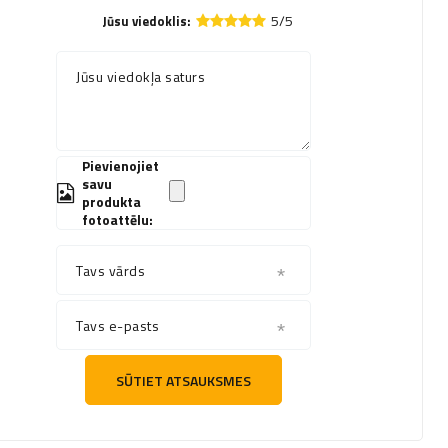
5/5
Jūsu viedoklis:
Jūsu viedokļa saturs
Pievienojiet
savu
produkta
fotoattēlu:
Tavs vārds
Tavs e-pasts
SŪTIET ATSAUKSMES