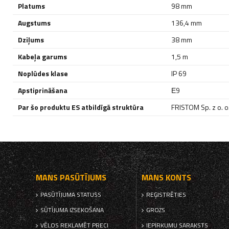
Platums
98 mm
Augstums
136,4 mm
Dziļums
38 mm
Kabeļa garums
1,5 m
Noplūdes klase
IP 69
Apstiprināšana
Е9
Par šo produktu ES atbildīgā struktūra
FRISTOM Sp. z o. o.
MANS PASŪTĪJUMS
MANS KONTS
PASŪTĪJUMA STATUSS
REĢISTRĒTIES
SŪTĪJUMA IZSEKOŠANA
GROZS
VĒLOS REKLAMĒT PRECI
IEPIRKUMU SARAKSTS