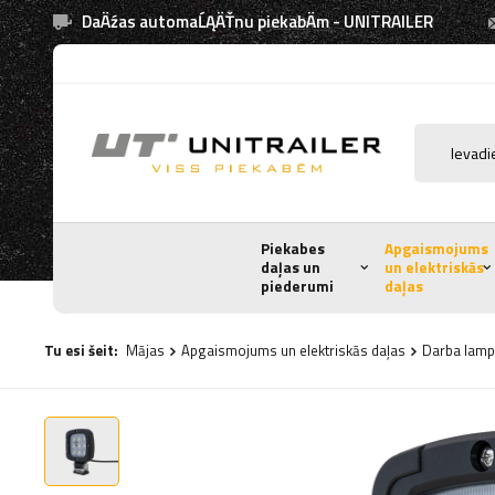
DaÄźas automaĹĄÄŤnu piekabÄm - UNITRAILER
Piekabes
Apgaismojums
daļas un
un elektriskās
piederumi
daļas
Tu esi šeit:
Mājas
Apgaismojums un elektriskās daļas
Darba lam