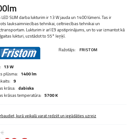
00lm
 LED SLIM darba lukturim ir 13 W jauda un 1400 lūmeni. Tas ir
ots lauksaimniecības tehnikai, celtniecības tehnikai un
transportam. Lukturim ir arī E9 apstiprinājums, un to var izmantot kā
gaitas lukturi, uzstādot to 55° leņķī.
Ražotājs:
FRISTOM
:
13 W
s plūsma:
1400 lm
kaits:
9
s krāsa:
dabiska
s krāsas temperatūra:
5700 K
rbaudiet, kurā veikalā varat redzēt un iegādāties uzreiz
 €