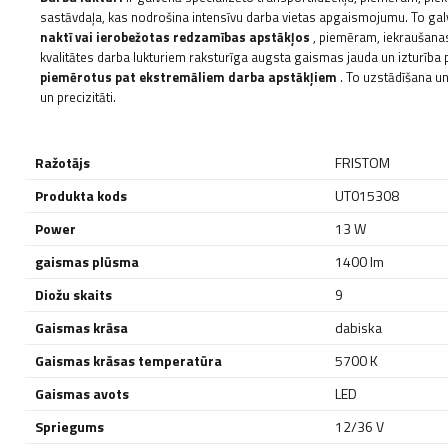
sastāvdaļa, kas nodrošina intensīvu darba vietas apgaismojumu. To gal
naktī vai ierobežotas redzamības apstākļos
, piemēram, iekraušanas
kvalitātes darba lukturiem raksturīga augsta gaismas jauda un izturība 
piemērotus pat ekstremāliem darba apstākļiem
. To uzstādīšana un
un precizitāti.
Ražotājs
FRISTOM
Produkta kods
UT015308
Power
13 W
gaismas plūsma
1400 lm
Diožu skaits
9
Gaismas krāsa
dabiska
Gaismas krāsas temperatūra
5700 K
Gaismas avots
LED
Spriegums
12/36 V