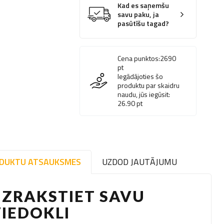
Kad es saņemšu
savu paku, ja
pasūtīšu tagad?
Cena punktos:
2690
pt
Iegādājoties šo
produktu par skaidru
naudu, jūs iegūsit:
26.90
pt
DUKTU ATSAUKSMES
UZDOD JAUTĀJUMU
ZRAKSTIET SAVU
IEDOKLI