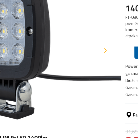
14
FT-036
piemēr
komerc
atpakaļ
Power
gaisma
Diožu s
Gaisma
Gaisma
Pā
31,69
SLIM 9xLED 1400lm