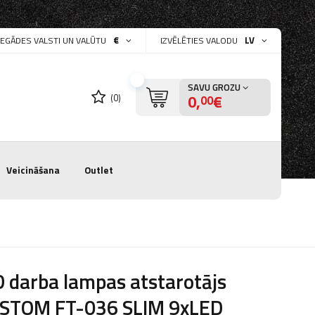
€
LV
PIEGĀDES VALSTI UN VALŪTU
IZVĒLĒTIES VALODU
SAVU GROZU
0,
€
(0)
00
Veicināšana
Outlet
 darba lampas atstarotājs
ISTOM FT-036 SLIM 9xLED