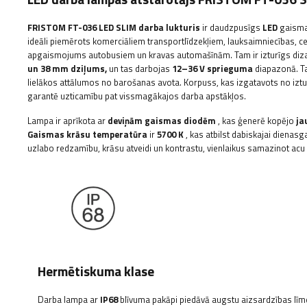
FRISTOM
FT-036 LED SLIM darba lukturis
ir daudzpusīgs
LED
gaismas
ideāli piemērots komerciāliem transportlīdzekļiem, lauksaimniecības, cel
apgaismojums autobusiem un kravas automašīnām. Tam ir izturīgs dizai
un 38 mm dziļums,
un tas darbojas
12–36 V sprieguma
diapazonā. T
lielākos attālumos no barošanas avota. Korpuss, kas izgatavots no iztur
garantē uzticamību pat vissmagākajos darba apstākļos.
Lampa ir aprīkota ar
deviņām gaismas diodēm
, kas ģenerē kopējo
ja
Gaismas krāsu temperatūra
ir
5700 K
, kas atbilst dabiskajai dienas
uzlabo redzamību, krāsu atveidi un kontrastu, vienlaikus samazinot acu 
Hermētiskuma klase
Darba lampa ar
IP68
blīvuma pakāpi piedāvā augstu aizsardzības līme