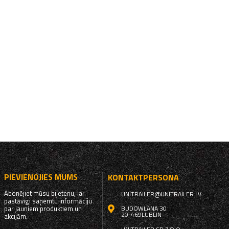
PIEVIENOJIES MUMS
KONTAKTPERSONA
Abonējiet mūsu biļetenu, lai
UNITRAILER@UNITRAILER.LV
pastāvīgi saņemtu informāciju
par jauniem produktiem un
BUDOWLANA 30
20-469
LUBLIN
akcijām.