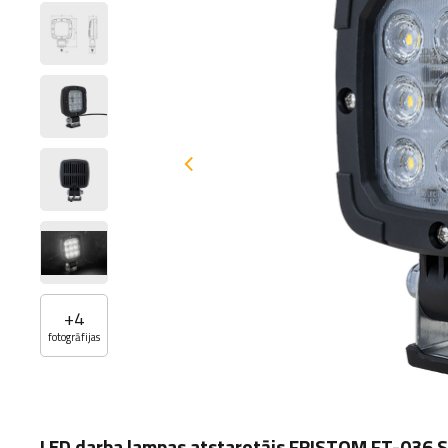
+
4
fotogrāfijas
LED darba lampas atstarotājs FRISTOM FT-036 