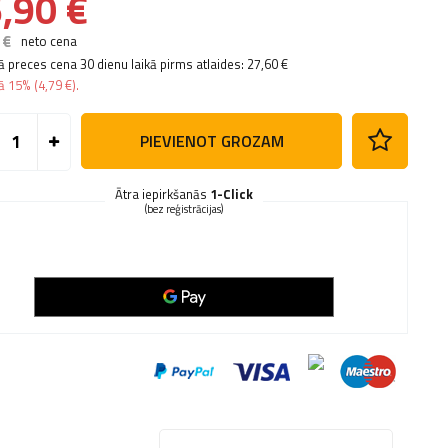
,90 €
 €
neto cena
 preces cena 30 dienu laikā pirms atlaides:
27,60 €
bā
15%
(
4,79 €
).
PIEVIENOT GROZAM
Ātra iepirkšanās
1-Click
(bez reģistrācijas)