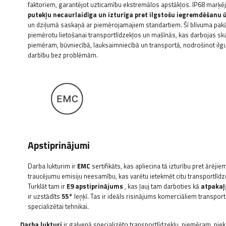
faktoriem, garantējot uzticamību ekstremālos apstākļos. IP68 marķ
putekļu necaurlaidīga un izturīga pret ilgstošu iegremdēšanu 
un dziļumā saskaņā ar piemērojamajiem standartiem. Šī blīvuma pa
piemērotu lietošanai transportlīdzekļos un mašīnās, kas darbojas sk
piemēram, būvniecībā, lauksaimniecībā un transportā, nodrošinot ilg
darbību bez problēmām.
Apstiprinājumi
Darba lukturim ir
EMC
sertifikāts, kas apliecina tā izturību pret ārēj
traucējumu emisiju neesamību, kas varētu ietekmēt citu transportlīdze
Turklāt tam ir
E9 apstiprinājums
, kas ļauj tam darboties kā
atpakaļ
ir uzstādīts
55°
leņķī. Tas ir ideāls risinājums komerciāliem transpor
specializētai tehnikai.
Darba lukturi
ir galvenā specializēto transportlīdzekļu, piemēram, piek