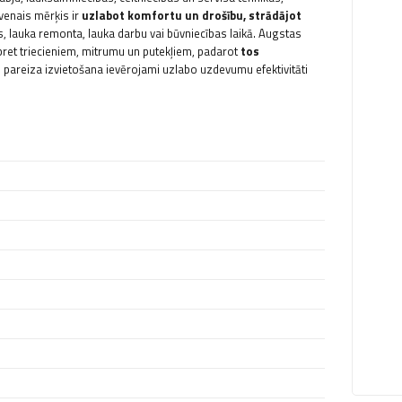
venais mērķis ir
uzlabot komfortu un drošību, strādājot
, lauka remonta, lauka darbu vai būvniecības laikā. Augstas
pret triecieniem, mitrumu un putekļiem, padarot
tos
 pareiza izvietošana ievērojami uzlabo uzdevumu efektivitāti