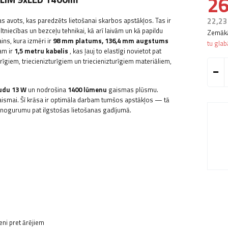
26
 avots, kas paredzēts lietošanai skarbos apstākļos. Tas ir
22,23
tniecības un bezceļu tehnikai, kā arī laivām un kā papildu
Zemākā
ns, kura izmēri ir
98 mm platums, 136,4 mm augstums
tu gla
am ir
1,5 metru kabelis
, kas ļauj to elastīgi novietot pat
īgiem, triecienizturīgiem un triecienizturīgiem materiāliem,
udu 13 W
un nodrošina
1400 lūmenu
gaismas plūsmu.
gaismai. Šī krāsa ir optimāla darbam tumšos apstākļos — tā
nogurumu pat ilgstošas ​​lietošanas gadījumā.
ni pret ārējiem