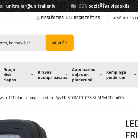
unitrailer@unitrailer.lv
99%
pozitÄŤvs viedoklis
PIESLĒGTIES
VAI
REĢISTRĒTIES
IZVĒLIETIES 
MEKLĒT
Riteņi
Automašīnu
Kravas
Kempinga
diski
daļas un
nostiprināšana
piederumi
riepas
piederumi
pas
LED darba lampas atstarotājs FRISTOM FT-036 SLIM 9xLED 1400lm
LED
FR