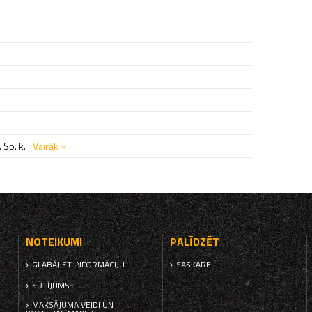
 Sp. k.
Vairāk
NOTEIKUMI
PALĪDZĒT
GLABĀJIET INFORMĀCIJU
SASKARE
SŪTĪJUMS
MAKSĀJUMA VEIDI UN