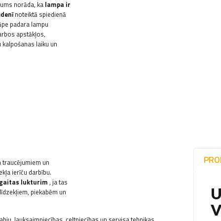
ējums norāda, ka
lampa ir
ūdenī
noteiktā spiedienā
kāpe padara lampu
arbos apstākļos,
u kalpošanas laiku un
PRO
iem traucējumiem un
kļa ierīču darbību.
gaitas lukturim
, ja tas
U
tlīdzekļiem, piekabēm un
V
abju, lauksaimniecības, celtniecības un servisa tehnikas,