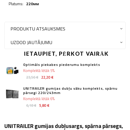
Platums:
220мм
PRODUKTU ATSAUKSMES
UZDOD JAUTĀJUMU
IETAUPIET, PĒRKOT VAIRĀK
Optimāls piekabes piederumu komplekts
Komplektā lētāk 5%
23,56 €
22,20 €
UNITRAILER gumijas dubļu vāku komplekts, spārnu
pārsegi 220/243mm
Komplektā lētāk 6%
6,18 €
5,80 €
UNITRAILER gumijas dubļusargs, spārna pārsegs,