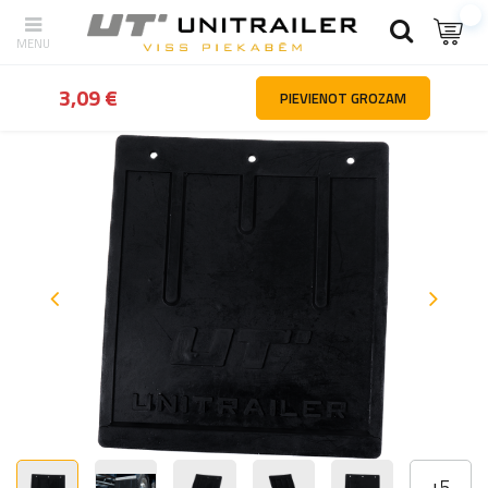
Atpakaļ
Mājas
Riteņi diski riepas
Dubļusargi un aizsardzība pret
3,09 €
PIEVIENOT GROZAM
+
5