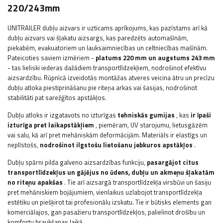
220/243mm
UNITRAILER dubļu aizvars ir uzticams aprīkojums, kas pazīstams arī kā
dubļu aizvars vai šļakatu aizsargs, kas paredzēts automašīnām,
piekabēm, evakuatoriem un lauksaimniecības un celtniecības mašīnām.
Pateicoties saviem izmēriem -
platums 220 mm un augstums 243 mm
- tas lieliski iederas dažādiem transportlīdzekļiem, nodrošinot efektīvu
aizsardzību. Rūpnīcā izveidotās montāžas atveres veicina ātru un precīzu
dubļu atloka piestiprināšanu pie riteņa arkas vai šasijas, nodrošinot
stabilitāti pat sarežģītos apstākļos.
Dubļu atloks ir izgatavots no izturīgas
tehniskās gumijas
, kas
ir īpaši
izturīga pret laikapstākļiem
, piemēram, UV starojumu, lietusgāzēm
vai salu, kā arī pret mehāniskām deformācijām. Materiāls ir elastīgs un
neplīstošs,
nodrošinot ilgstošu lietošanu jebkuros apstākļos
.
Dubļu spārni pilda galveno aizsardzības funkciju,
pasargājot citus
transportlīdzekļus un gājējus no ūdens, dubļu un akmeņu šļakatām
no riteņu apakšas
. Tie arī aizsargā transportlīdzekļa virsbūvi un šasiju
pret mehāniskiem bojājumiem, vienlaikus uzlabojot transportlīdzekļa
estētiku un piešķirot tai profesionālu izskatu. Tie ir būtisks elements gan
komerciālajos, gan pasažieru transportlīdzekļos, palielinot drošību un
komfortu braukšanas laikā.