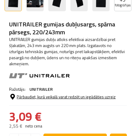
fotogrāfijas
UNITRAILER gumijas dubļusargs, spārna
pārsegs, 220/243mm
UNITRAILER gumijas dubļu atloks efektīvai aizsardzībai pret
šļakatām, 243 mm augsts un 220 mm plats. Izgatavots no
izturīgas tehniskās gumijas, noturīgs pret laikapstākļiem, efektīvi
pasargā no dubļiem, ūdens un no riteņu apakšas izmestiem
akmeņiem.
Ražotājs:
UNITRAILER
Pārbaudiet, kurā veikalā varat redzēt un iegādāties uzreiz
3,09 €
2,55 €
neto cena