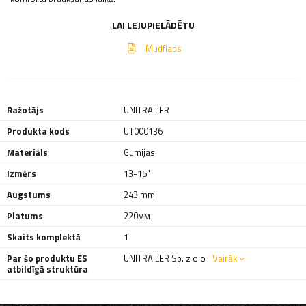
LAI LEJUPIELĀDĒTU
Mudflaps
Ražotājs
UNITRAILER
Produkta kods
UT000136
Materiāls
Gumijas
Izmērs
13-15"
Augstums
243 mm
Platums
220мм
Skaits komplektā
1
Par šo produktu ES
UNITRAILER Sp. z o.o
Vairāk
atbildīgā struktūra