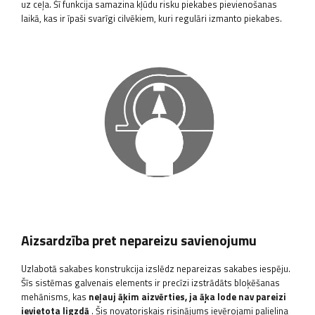
uz ceļa. Šī funkcija samazina kļūdu risku piekabes pievienošanas
laikā, kas ir īpaši svarīgi cilvēkiem, kuri regulāri izmanto piekabes.
Aizsardzība pret nepareizu savienojumu
Uzlabotā sakabes konstrukcija izslēdz nepareizas sakabes iespēju.
Šīs sistēmas galvenais elements ir precīzi izstrādāts bloķēšanas
mehānisms, kas
neļauj āķim aizvērties, ja āķa lode nav pareizi
ievietota ligzdā
. Šis novatoriskais risinājums ievērojami palielina