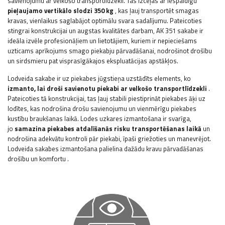
savienojumu ar velkošo transportlīdzekli. Tas izceļas ar iespaidīgu
pieļaujamo vertikālo slodzi 350 kg
, kas ļauj transportēt smagas
kravas, vienlaikus saglabājot optimālu svara sadalījumu. Pateicoties
stingrai konstrukcijai un augstas kvalitātes darbam, AK 351 sakabe ir
ideāla izvēle profesionāļiem un lietotājiem, kuriem ir nepieciešams
uzticams aprīkojums smago piekabju pārvadāšanai, nodrošinot drošību
un sirdsmieru pat visprasīgākajos ekspluatācijas apstākļos.
Lodveida sakabe ir uz piekabes jūgstieņa uzstādīts elements, ko
izmanto, lai droši savienotu piekabi ar velkošo transportlīdzekli
.
Pateicoties tā konstrukcijai, tas ļauj stabili piestiprināt piekabes āķi uz
lodītes, kas nodrošina drošu savienojumu un vienmērīgu piekabes
kustību braukšanas laikā. Lodes uzkares izmantošana ir svarīga,
jo
samazina piekabes atdalīšanās risku transportēšanas laikā
un
nodrošina adekvātu kontroli pār piekabi, īpaši griežoties un manevrējot.
Lodveida sakabes izmantošana palielina dažādu kravu pārvadāšanas
drošību un komfortu
.