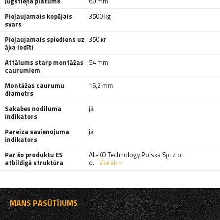
Jūgstieņa platums
60 mm
Pieļaujamais kopējais
3500 kg
svars
Pieļaujamais spiediens uz
350 кг
āķa lodīti
Attālums starp montāžas
54 mm
caurumiem
Montāžas caurumu
16,2 mm
diametrs
Sakabes nodiluma
jā
indikators
Pareiza savienojuma
jā
indikators
Par šo produktu ES
AL-KO Technology Polska Sp. z o.
atbildīgā struktūra
o.
Vairāk
MANS PASŪTĪJUMS