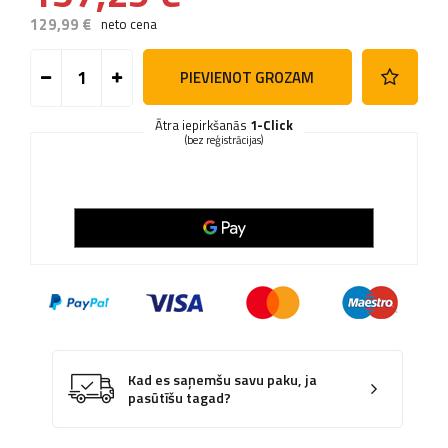
129,99 €
neto cena
PIEVIENOT GROZAM
Ātra iepirkšanās
1-Click
(bez reģistrācijas)
Kad es saņemšu savu paku, ja
pasūtīšu tagad?