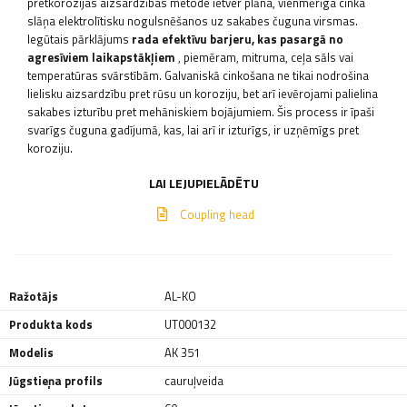
pretkorozijas aizsardzības metode ietver plāna, vienmērīga cinka
slāņa elektrolītisku nogulsnēšanos uz sakabes čuguna virsmas.
Iegūtais pārklājums
rada efektīvu barjeru, kas pasargā no
agresīviem laikapstākļiem
, piemēram, mitruma, ceļa sāls vai
temperatūras svārstībām. Galvaniskā cinkošana ne tikai nodrošina
lielisku aizsardzību pret rūsu un koroziju, bet arī ievērojami palielina
sakabes izturību pret mehāniskiem bojājumiem. Šis process ir īpaši
svarīgs čuguna gadījumā, kas, lai arī ir izturīgs, ir uzņēmīgs pret
koroziju.
LAI LEJUPIELĀDĒTU
Coupling head
Ražotājs
AL-KO
Produkta kods
UT000132
Modelis
AK 351
Jūgstieņa profils
cauruļveida