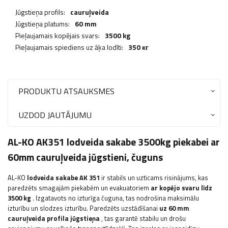
Jūgstieņa profils:
cauruļveida
Jūgstieņa platums:
60 mm
Pieļaujamais kopējais svars:
3500 kg
Pieļaujamais spiediens uz āķa lodīti:
350 кг
PRODUKTU ATSAUKSMES
UZDOD JAUTĀJUMU
AL-KO AK351 lodveida sakabe 3500kg piekabei ar
60mm cauruļveida jūgstieni, čuguns
AL-KO
lodveida sakabe AK 351
ir stabils un uzticams risinājums, kas
paredzēts smagajām piekabēm un evakuatoriem
ar kopējo svaru līdz
3500 kg
. Izgatavots no izturīga čuguna, tas nodrošina maksimālu
izturību un slodzes izturību. Paredzēts uzstādīšanai
uz 60 mm
cauruļveida profila jūgstieņa
, tas garantē stabilu un drošu