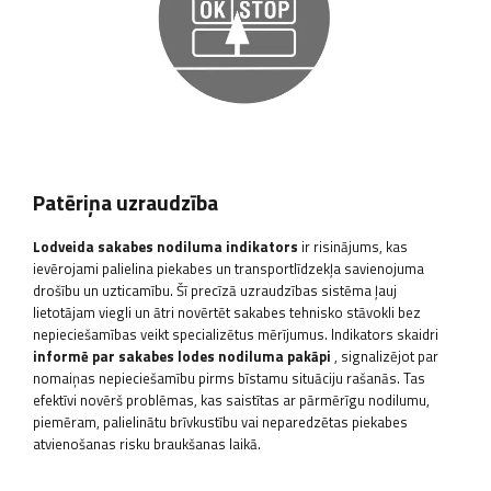
Patēriņa uzraudzība
Lodveida sakabes nodiluma indikators
ir risinājums, kas
ievērojami palielina piekabes un transportlīdzekļa savienojuma
drošību un uzticamību. Šī precīzā uzraudzības sistēma ļauj
lietotājam viegli un ātri novērtēt sakabes tehnisko stāvokli bez
nepieciešamības veikt specializētus mērījumus. Indikators skaidri
informē par sakabes lodes nodiluma pakāpi
, signalizējot par
nomaiņas nepieciešamību pirms bīstamu situāciju rašanās. Tas
efektīvi novērš problēmas, kas saistītas ar pārmērīgu nodilumu,
piemēram, palielinātu brīvkustību vai neparedzētas piekabes
atvienošanas risku braukšanas laikā.