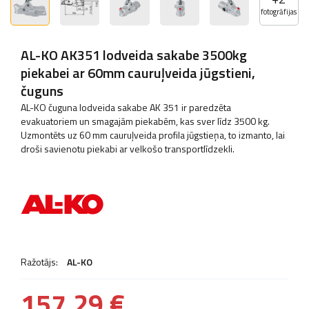
fotogrāfijas
AL-KO AK351 lodveida sakabe 3500kg
piekabei ar 60mm cauruļveida jūgstieni,
čuguns
AL-KO čuguna lodveida sakabe AK 351 ir paredzēta
evakuatoriem un smagajām piekabēm, kas sver līdz 3500 kg.
Uzmontēts uz 60 mm cauruļveida profila jūgstieņa, to izmanto, lai
droši savienotu piekabi ar velkošo transportlīdzekli.
Ražotājs:
AL-KO
157,29 €