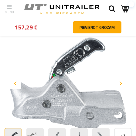
Atpakaļ
Mājas
Piekabes daļas un piederumi
Sakabes un inerces
157,29 €
PIEVIENOT GROZAM
+
2