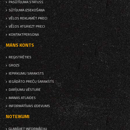
PASŪTĪJUMA STATUSS
SŪTĪJUMA IZSEKOŠANA
VĒLOS REKLAMĒT PRECI
VĒLOS ATGRIEZT PRECI
KONTAKTPERSONA
MANS KONTS
REĢISTRĒTIES
GROZS
IEPIRKUMU SARAKSTS
IEGĀDĀTO PREČU SARAKSTS
DARĪJUMU VĒSTURE
MANAS ATLAIDES
INFORMATĪVAIS IZDEVUMS
NOTEIKUMI
GLABĀJIET INFORMĀCIJU