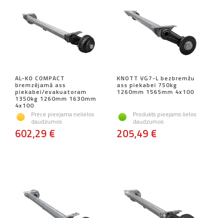
AL-KO COMPACT
KNOTT VG7-L bezbremžu
bremzējamā ass
ass piekabei 750kg
piekabei/evakuatoram
1260mm 1565mm 4x100
1350kg 1260mm 1630mm
4x100
Prece pieejama nelielos
Produkts pieejams lielos
daudzumos
daudzumos
602,29 €
205,49 €