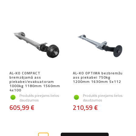
AL-KO COMPACT
AL-KO OPTIMA bezbremžu
bremzējamā ass
ass piekabei 750kg
piekabei/evakuatoram
1200mm 1630mm 5x112
1000kg 1180mm 1560mm
4x100
Produkts pieejams lielos
Produkts pieejams lielos
daudzumos
daudzumos
605,99 €
210,59 €