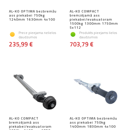
AL-KO OPTIMA bezbremžu
AL-KO COMPACT
ass piekabei 750kg
bremzējamā ass
1240mm 1630mm 4x100
piekabei/evakuatoram
1500kg 1300mm 1750mm
5x112
Prece pieejama nelielos
Produkts pieejams lielos
daudzumos
daudzumos
235,99 €
703,79 €
AL-KO COMPACT
AL-KO OPTIMA bezbremžu
bremzējamā ass
ass piekabei 750kg
piekabei/evakuatoram
1400mm 1830mm 4x100