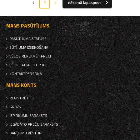
1
2
nākamā lapaspuse
MANS PASŪTĪJUMS
PASŪTĪJUMA STATUSS
SŪTĪJUMA IZSEKOŠANA
VĒLOS REKLAMĒT PRECI
VĒLOS ATGRIEZT PRECI
KONTAKTPERSONA
MANS KONTS
REĢISTRĒTIES
GROZS
IEPIRKUMU SARAKSTS
IEGĀDĀTO PREČU SARAKSTS
DARĪJUMU VĒSTURE