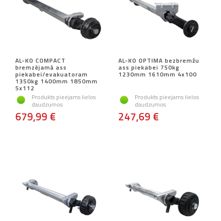
AL-KO COMPACT
AL-KO OPTIMA bezbremžu
bremzējamā ass
ass piekabei 750kg
piekabei/evakuatoram
1230mm 1610mm 4x100
1350kg 1400mm 1850mm
5x112
Produkts pieejams lielos
Produkts pieejams lielos
daudzumos
daudzumos
679,99 €
247,69 €