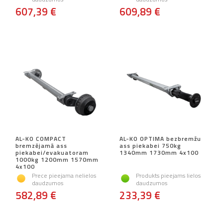
607,39 €
609,89 €
AL-KO COMPACT
AL-KO OPTIMA bezbremžu
bremzējamā ass
ass piekabei 750kg
piekabei/evakuatoram
1340mm 1730mm 4x100
1000kg 1200mm 1570mm
4x100
Prece pieejama nelielos
Produkts pieejams lielos
daudzumos
daudzumos
582,89 €
233,39 €