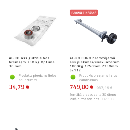
PAAUGSTINĀŠANĀ
AL-KO ass gultnis bez
AL-KO EURO bremzējamā
bremzēm 750 kg Optima
ass piekabei/evakuatoram
30 mm
1800kg 1750mm 2250mm
5x112
Produkts pieejams lielos
Produkts pieejams lielos
daudzumos
daudzumos
34,79 €
749,80 €
937,19 €
Zemākā preces cena 30 dienu
laikā pirms atlaides:
937,19 €