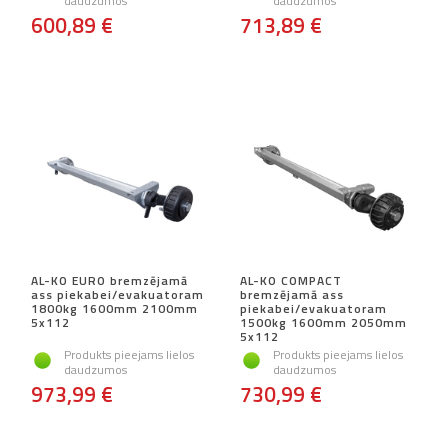
daudzumos
daudzumos
600,89 €
713,89 €
AL-KO EURO bremzējamā
AL-KO COMPACT
ass piekabei/evakuatoram
bremzējamā ass
1800kg 1600mm 2100mm
piekabei/evakuatoram
5x112
1500kg 1600mm 2050mm
5x112
Produkts pieejams lielos
Produkts pieejams lielos
daudzumos
daudzumos
973,99 €
730,99 €