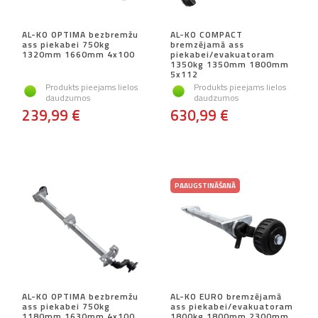
AL-KO OPTIMA bezbremžu
AL-KO COMPACT
ass piekabei 750kg
bremzējamā ass
1320mm 1660mm 4x100
piekabei/evakuatoram
1350kg 1350mm 1800mm
5x112
Produkts pieejams lielos
Produkts pieejams lielos
daudzumos
daudzumos
239,99 €
630,99 €
PAAUGSTINĀŠANĀ
AL-KO OPTIMA bezbremžu
AL-KO EURO bremzējamā
ass piekabei 750kg
ass piekabei/evakuatoram
1180mm 1630mm 4x100
1800kg 1800mm 2300mm