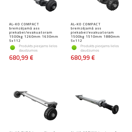
AL-KO COMPACT
AL-KO COMPACT
bremzējamā ass
bremzējamā ass
piekabei/evakuatoram
piekabei/evakuatoram
1500kg 1260mm 1630mm
1500kg 1510mm 1880mm
5x112
5x112
Produkts pieejams lielos
Produkts pieejams lielos
daudzumos
daudzumos
680,99 €
680,99 €