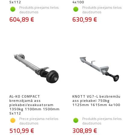
5x112
4x100
Produkts pieejams lielos
Produkts pieejams lielos
daudzumos
daudzumos
604,89 €
630,99 €
AL-KO COMPACT
KNOTT VG7-L bezbremžu
bremzējamā ass
ass piekabei 750kg
piekabei/evakuatoram
1125mm 1615mm 4x100
1350kg 1100mm 1500mm
5x112
Prece pieejama nelielos
Produkts pieejams lielos
daudzumos
daudzumos
510,99 €
308,89 €