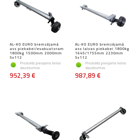
AL-KO EURO bremzējamā
AL-KO EURO bremzējamā
ass piekabei/evakuatoram
ass laivas piekabei 1800kg
1800kg 1500mm 2000mm
1645/1755mm 2230mm
5x112
5x112
Produkts pieejams lielos
Produkts pieejams lielos
daudzumos
daudzumos
952,39 €
987,89 €