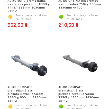
AL-KO EURO bremzējamā
AL-KO OPTIMA bezbremžu
ass laivas piekabei 1800kg
ass piekabei 750kg 900mm
1445/1555mm 2030mm
1330mm 4x100
5x112
Prece pieejama nelielos
Produkts pieejams lielos
daudzumos
daudzumos
962,59 €
210,59 €
AL-KO COMPACT
AL-KO COMPACT
bremzējamā ass
bremzējamā ass
piekabei/evakuatoram
piekabei/evakuatoram
1350kg 800mm 1250mm
1350kg 1260mm 1630mm
5x112
5x112
Prece pieejama nelielos
Produkts pieejams lielos
daudzumos
daudzumos