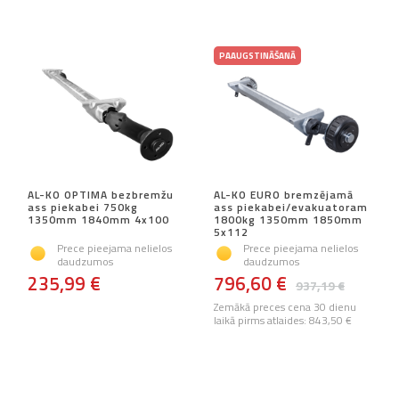
PAAUGSTINĀŠANĀ
AL-KO OPTIMA bezbremžu
AL-KO EURO bremzējamā
ass piekabei 750kg
ass piekabei/evakuatoram
1350mm 1840mm 4x100
1800kg 1350mm 1850mm
5x112
Prece pieejama nelielos
Prece pieejama nelielos
daudzumos
daudzumos
235,99 €
796,60 €
937,19 €
Zemākā preces cena 30 dienu
laikā pirms atlaides:
843,50 €