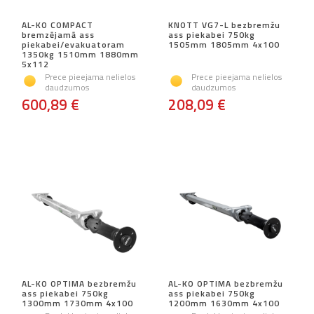
AL-KO COMPACT
KNOTT VG7-L bezbremžu
bremzējamā ass
ass piekabei 750kg
piekabei/evakuatoram
1505mm 1805mm 4x100
1350kg 1510mm 1880mm
5x112
Prece pieejama nelielos
Prece pieejama nelielos
daudzumos
daudzumos
600,89 €
208,09 €
AL-KO OPTIMA bezbremžu
AL-KO OPTIMA bezbremžu
ass piekabei 750kg
ass piekabei 750kg
1300mm 1730mm 4x100
1200mm 1630mm 4x100