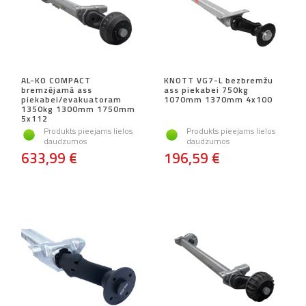
AL-KO COMPACT
KNOTT VG7-L bezbremžu
bremzējamā ass
ass piekabei 750kg
piekabei/evakuatoram
1070mm 1370mm 4x100
1350kg 1300mm 1750mm
5x112
Produkts pieejams lielos
Produkts pieejams lielos
daudzumos
daudzumos
633,99 €
196,59 €