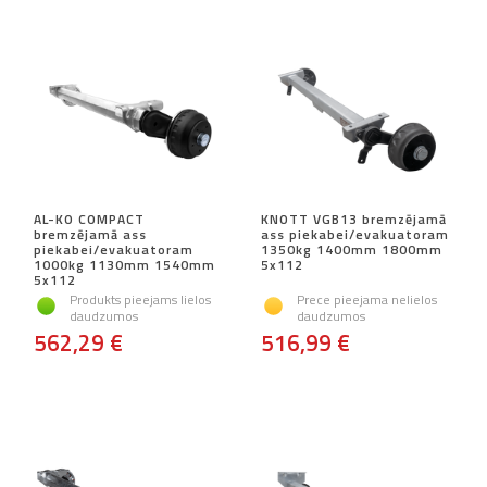
AL-KO COMPACT
KNOTT VGB13 bremzējamā
bremzējamā ass
ass piekabei/evakuatoram
piekabei/evakuatoram
1350kg 1400mm 1800mm
1000kg 1130mm 1540mm
5x112
5x112
Produkts pieejams lielos
Prece pieejama nelielos
daudzumos
daudzumos
562,29 €
516,99 €