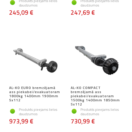
Produkts pieejams lielos
Produkts pieejams lielos
daudzumos
daudzumos
245,09 €
247,69 €
AL-KO EURO bremzējamā
AL-KO COMPACT
ass piekabei/evakuatoram
bremzējamā ass
1800kg 1400mm 1900mm
piekabei/evakuatoram
5x112
1500kg 1400mm 1850mm
5x112
Produkts pieejams lielos
Produkts pieejams lielos
daudzumos
daudzumos
973,99 €
730,99 €