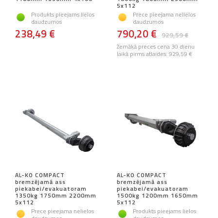
5x112
Produkts pieejams lielos
Prece pieejama nelielos
daudzumos
daudzumos
238,49 €
790,20 €
929,59 €
Zemākā preces cena 30 dienu
laikā pirms atlaides:
929,59 €
AL-KO COMPACT
AL-KO COMPACT
bremzējamā ass
bremzējamā ass
piekabei/evakuatoram
piekabei/evakuatoram
1350kg 1750mm 2200mm
1500kg 1200mm 1650mm
5x112
5x112
Prece pieejama nelielos
Produkts pieejams lielos