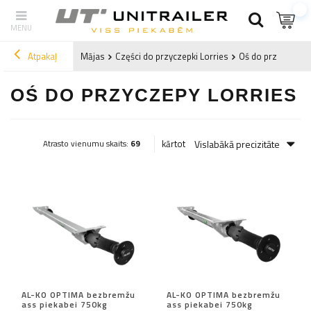
Atpakaļ
Mājas
Części do przyczepki Lorries
Oś do przyczepy L
OŚ DO PRZYCZEPY LORRIES
Vislabākā precizitāte
kārtot
Atrasto vienumu skaits:
69
AL-KO OPTIMA bezbremžu
AL-KO OPTIMA bezbremžu
ass piekabei 750kg
ass piekabei 750kg