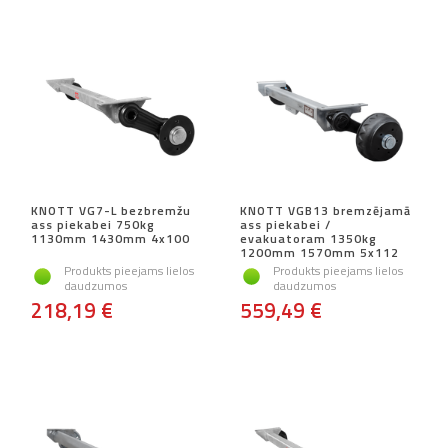
KNOTT VG7-L bezbremžu
KNOTT VGB13 bremzējamā
ass piekabei 750kg
ass piekabei /
1130mm 1430mm 4x100
evakuatoram 1350kg
1200mm 1570mm 5x112
Produkts pieejams lielos
Produkts pieejams lielos
daudzumos
daudzumos
218,19 €
559,49 €