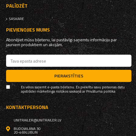
PALĪDZĒT
SASKARE
PIEVIENOJIES MUMS
Abonējiet mūsu biļetenu, lai pastāvīgi saņemtu informāciju par
jauniem produktiem un akcijām.
PIERAKSTĪTIES
Es vēlos saņemt e-pasta biļetenu. Es piekrītu savu personas datu
apstrādei mārketinga nolūkos saskaņā ar
Privātuma politika
KONTAKTPERSONA
UNITRAILER@UNITRAILER.LV
BUDOWLANA 30
20-469
LUBLIN