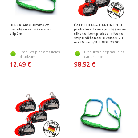
HEFFA 4m/60mm/2t
Četru HEFFA CARLINE 130
pacelšanas siksna ar
piekabes transportēšanas
cilpām
siksnu komplekts, riteņu
stiprināšanas siksnas 2,8
m/35 mm/3 t VDI 2700
Produkts pieejams lielos
Produkts pieejams lielos
daudzumos
daudzumos
12,49 €
98,92 €