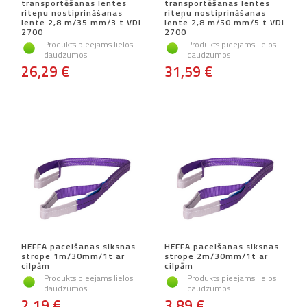
transportēšanas lentes
transportēšanas lentes
riteņu nostiprināšanas
riteņu nostiprināšanas
lente 2,8 m/35 mm/3 t VDI
lente 2,8 m/50 mm/5 t VDI
2700
2700
Produkts pieejams lielos
Produkts pieejams lielos
daudzumos
daudzumos
26,29 €
31,59 €
HEFFA pacelšanas siksnas
HEFFA pacelšanas siksnas
strope 1m/30mm/1t ar
strope 2m/30mm/1t ar
cilpām
cilpām
Produkts pieejams lielos
Produkts pieejams lielos
daudzumos
daudzumos
2,19 €
3,89 €