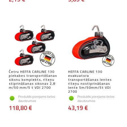
Četru HEFFA CARLINE 130
HEFFA CARLINE 130
piekabes transportēšanas
evakuatora
siksnu komplekts, riteņu
transportēšanas lentes
stiprināšanas siksnas 2,8
riteņu nostiprināšanas
m/50 mm/5 t VDI 2700
lente 5m/50mm/5t VDI
2700
Produkts pieejams lielos
Produkts pieejams lielos
daudzumos
daudzumos
118,80 €
43,19 €