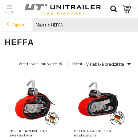
Atpakaļ
Mājas
HEFFA
HEFFA
Vislabākā precizitāte
kārtot
Atrasto vienumu skaits:
19
HEFFA CARLINE 130
HEFFA CARLINE 130
evakuatora
evakuatora