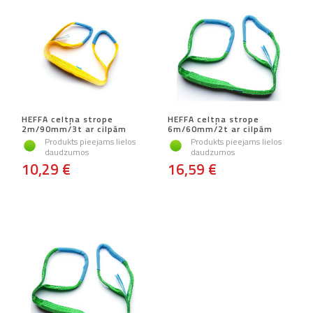
HEFFA celtņa strope
HEFFA celtņa strope
2m/90mm/3t ar cilpām
6m/60mm/2t ar cilpām
Produkts pieejams lielos
Produkts pieejams lielos
daudzumos
daudzumos
10,29 €
16,59 €