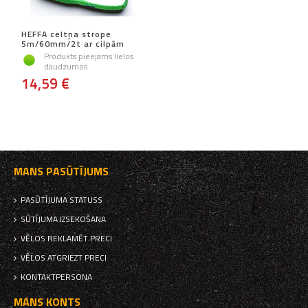
HEFFA celtņa strope
5m/60mm/2t ar cilpām
Produkts pieejams lielos
daudzumos
14,59 €
MANS PASŪTĪJUMS
PASŪTĪJUMA STATUSS
SŪTĪJUMA IZSEKOŠANA
VĒLOS REKLAMĒT PRECI
VĒLOS ATGRIEZT PRECI
KONTAKTPERSONA
MANS KONTS