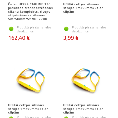
Četru HEFFA CARLINE 130
HEFFA celtņa siksnas
piekabes transportēšanas
strope 1m/60mm/2t ar
siksnu komplekts, riteņu
cilpām
stiprināšanas siksnas
5m/50mm/5t VDI 2700
Produkts pieejams lielos
Produkts pieejams lielos
daudzumos
daudzumos
162,40 €
3,99 €
HEFFA celtņa siksnas
HEFFA celtņa siksnas
strope 6m/90mm/3t ar
strope 5m/90mm/3t ar
cilpām
cilpām
Produkts pieejams lielos
Produkts pieejams lielos