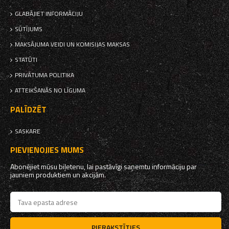
GLABĀJIET INFORMĀCIJU
SŪTĪJUMS
MAKSĀJUMA VEIDI UN KOMISIJAS MAKSAS
STATŪTI
PRIVĀTUMA POLITIKA
ATTEIKŠANĀS NO LĪGUMA
PALĪDZĒT
SASKARE
PIEVIENOJIES MUMS
Abonējiet mūsu biļetenu, lai pastāvīgi saņemtu informāciju par
jauniem produktiem un akcijām.
PIERAKSTĪTIES