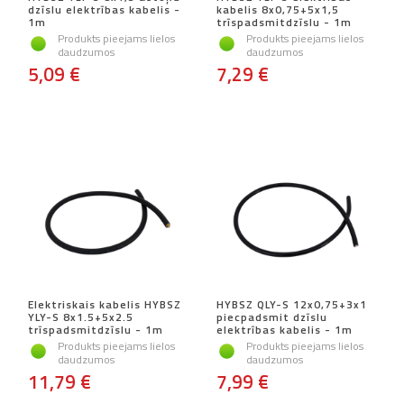
dzīslu elektrības kabelis -
kabelis 8x0,75+5x1,5
1m
trīspadsmitdzīslu - 1m
Produkts pieejams lielos
Produkts pieejams lielos
daudzumos
daudzumos
5,09 €
7,29 €
Elektriskais kabelis HYBSZ
HYBSZ QLY-S 12x0,75+3x1
YLY-S 8x1.5+5x2.5
piecpadsmit dzīslu
trīspadsmitdzīslu - 1m
elektrības kabelis - 1m
Produkts pieejams lielos
Produkts pieejams lielos
daudzumos
daudzumos
11,79 €
7,99 €