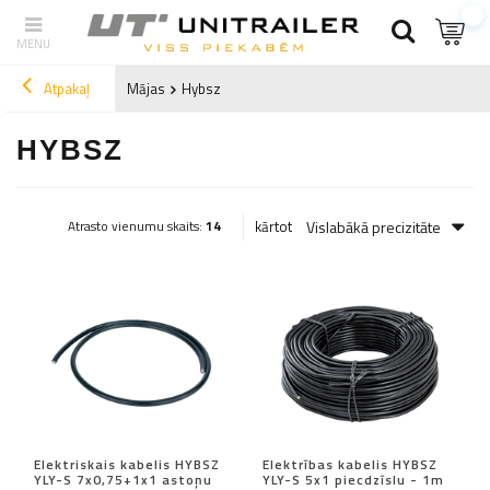
Atpakaļ
Mājas
Hybsz
HYBSZ
Vislabākā precizitāte
kārtot
Atrasto vienumu skaits:
14
Elektriskais kabelis HYBSZ
Elektrības kabelis HYBSZ
YLY-S 7x0,75+1x1 astoņu
YLY-S 5x1 piecdzīslu - 1m