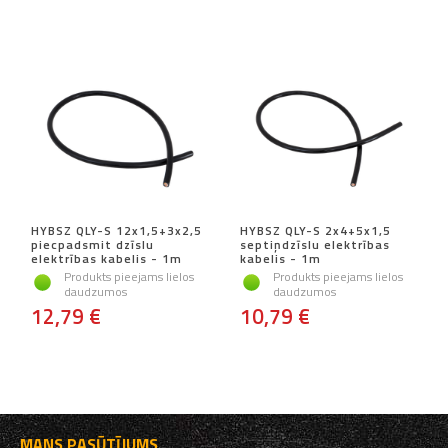
HYBSZ QLY-S 12x1,5+3x2,5
HYBSZ QLY-S 2x4+5x1,5
piecpadsmit dzīslu
septiņdzīslu elektrības
elektrības kabelis - 1m
kabelis - 1m
Produkts pieejams lielos
Produkts pieejams lielos
daudzumos
daudzumos
12,79 €
10,79 €
MANS PASŪTĪJUMS